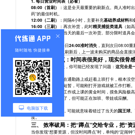
1. 每日营业时间表（必看）
08:00（首刷）
：这是全天最重要的刷新点。商人准时出
药”的最佳时机。
12:00（二刷）
：间隔4小时，主要补充
基础养成材料
和
16:00（三刷）
：再次补货，此时
精灵捕捉类道具
（如高
20:00（末刷）
：当天的最后一次补货。部分限时道具会
2. 避坑提示
消失时间
：商人每日
24:00准时消失
，直到次日08:0
随时随地 快捷接单
商品不保留
：每次刷新后，上一波未购买的商品会直接
二、 现实痛点：时间表很美好，现实很骨
看完上面的时间表，你可能已经发现了问题：
这完全是一
时间冲突
：
08:00
：你可能正在通勤路上或赶着上班打卡，根本没空
12:00
：午休时间短暂，可能刚打开游戏就被工作打断。
16:00
：下午正是工作或上课的黄金时间，摸鱼风险极高
20:00
：虽然下班了，但可能正在加班、带娃或应酬。
机会成本
：
电脑版下载
错过08:00的刷新，可能就意味着错过了当天的
国王球
。
度。
三、 效率破局：把“蹲点”交给专业，把“资
当你发现“想要资源，但没时间蹲点”时，单纯的“定闹钟