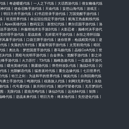
代练
丨
奇迹暖暖代练
丨
一人之下代练
丨
大话西游代练
丨
倩女幽魂代练
原神代练
丨
使命召唤手游代练
丨
天谕代练
丨
妄想山海代练
丨
游戏王：
丨
明日方舟手游代练
丨
幻书启世录手游代练
丨
万国觉醒手游代练
丨
练
丨
坦克世界代练
丨
命运冠位指定手游代练
丨
航海王热血航线代练
练
丨
Apex英雄代练
丨
数码宝贝：新世纪代练
丨
摩尔庄园手游代练
丨
洛
说手游代练
丨
外服绝地求生手游2代练
丨
火影忍者：巅峰对决手游代
竞经理手游代练
丨
星战前夜：无烬星河手游代练
丨
永恒之塔怀旧版
烬风暴手游代练
丨
口袋王牌手游代练
丨
迷你世界：枪战精英代练
丨
逆
游代练
丨
失落的方舟代练
丨
重返帝国手游代练
丨
太荒初境代练
丨
暗区
代练
丨
奥比岛：梦想国度手游代练
丨
赛马娘代练
丨
晶核CoA代练
丨
世
对决代练
丨
黑暗与光明手游代练
丨
合金弹头：觉醒手游代练
丨
影之诗
先锋手游代练
丨
火力苏打：T3代练
丨
巅峰急速代练
丨
一念逍遥手游代
练
丨
曙光英雄代练
丨
斯露德代练
丨
弹壳特攻队代练
丨
激战2代练
丨
闪
代练
丨
光隙解语代练
丨
猛兽派对代练
丨
重生边缘代练
丨
七日世界代
星代练
丨
铃兰之剑：为这和平的世界代练
丨
钢岚代练
丨
白荆回廊代练
与勇士手游代练
丨
鸣潮代练
丨
歧路旅人代练
丨
剑网3无界代练
丨
永劫
潮代练
丨
代号鸢代练
丨
新月同行代练
丨
潮汐守望者代练
丨
无尽梦回代
围：无限代练
丨
星痕共鸣代练
丨
诛仙2代练
丨
远光84代练
丨
矩阵：
巅峰代练
丨
逆战未来代练
丨
明日方舟：终末地代练
丨
失控进化代练
丨