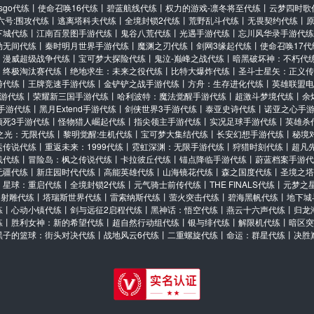
csgo代练
丨
使命召唤16代练
丨
碧蓝航线代练
丨
权力的游戏-凛冬将至代练
丨
云梦四时歌
六号:围攻代练
丨
逃离塔科夫代练
丨
全境封锁2代练
丨
荒野乱斗代练
丨
无畏契约代练
丨
下城代练
丨
江南百景图手游代练
丨
鬼谷八荒代练
丨
光遇手游代练
丨
忘川风华录手游代练
劫无间代练
丨
秦时明月世界手游代练
丨
魔渊之刃代练
丨
剑网3缘起代练
丨
使命召唤17代
丨
漫威超级战争代练
丨
宝可梦大探险代练
丨
鬼泣-巅峰之战代练
丨
暗黑破坏神：不朽代
：终极淘汰赛代练
丨
绝地求生：未来之役代练
丨
比特大爆炸代练
丨
圣斗士星矢：正义传
游代练
丨
王牌竞速手游代练
丨
金铲铲之战手游代练
丨
方舟：生存进化代练
丨
英雄联盟电
游代练
丨
荣耀新三国手游代练
丨
哈利波特：魔法觉醒手游代练
丨
超激斗梦境代练
丨
余
手游代练
丨
黑月Extend手游代练
丨
剑侠世界3手游代练
丨
泰亚史诗代练
丨
诺亚之心手
须死3手游代练
丨
怪物猎人崛起代练
丨
指尖领主手游代练
丨
实况足球手游代练
丨
英雄杀
之光：无限代练
丨
黎明觉醒:生机代练
丨
宝可梦大集结代练
丨
长安幻想手游代练
丨
秘境
运传说代练
丨
重返未来：1999代练
丨
霓虹深渊：无限手游代练
丨
狩猎时刻代练
丨
超凡
线代练
丨
冒险岛：枫之传说代练
丨
卡拉彼丘代练
丨
锚点降临手游代练
丨
蔚蓝档案手游代
无疆代练
丨
新庄园时代代练
丨
高能英雄代练
丨
山海镜花代练
丨
森之国度代练
丨
圣境之塔
丨
星球：重启代练
丨
全境封锁2代练
丨
元气骑士前传代练
丨
THE FINALS代练
丨
元梦之
丨
射雕代练
丨
塔瑞斯世界代练
丨
雷索纳斯代练
丨
萤火突击代练
丨
碧海黑帆代练
丨
地下城
练
丨
心动小镇代练
丨
剑与远征2启程代练
丨
黑神话：悟空代练
丨
燕云十六声代练
丨
归龙
练
丨
胜利女神：新的希望代练
丨
超自然行动组代练
丨
银与绯代练
丨
解限机代练
丨
暗区突
黑子的篮球：街头对决代练
丨
战地风云6代练
丨
二重螺旋代练
丨
命运：群星代练
丨
决胜