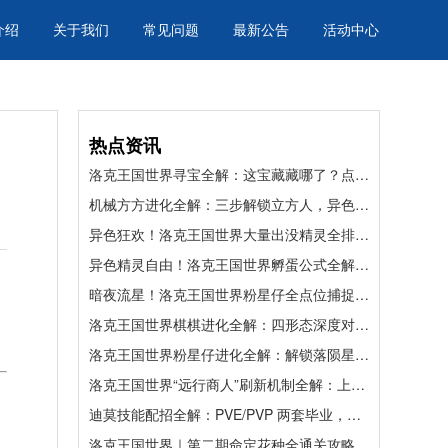
介绍
关于我们
常见问题
最新公告
活动中心
热点资讯
洛克王国世界寻宝全解：这宝藏藏哪了？点位、精灵、奖励一网打尽
机械方方进化全解：三步解锁立方人，异色宠不白练
异色狂欢！洛克王国世界大量出没精灵全排期，限时捕捉不迷路
异色精灵自由！洛克王国世界孵蛋公式全解，低成本批量出异色
暗夜流星！洛克王国世界粉星仔全点位捕捉攻略，轻松拿下赛季异色幻系神宠
洛克王国世界棋棋进化全解：四形态深度对比，选对直接封神
洛克王国世界粉星仔进化全解：解锁落陨星兔，养成不踩坑
。
洛克王国世界“远行商人”刷新机制全解：上班族如何卡点抢国王球？
迪莫技能配招全解：PVE/PVP 两套毕业，输出续航拉满
洛克王国世界｜第二期命定花种全通关攻略：四关稳过，拿满奖励不翻车