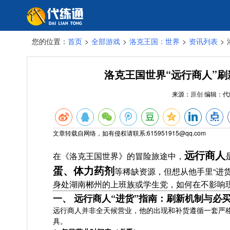
您的位置：
首页
>
全部游戏
>
洛克王国：世界
>
资讯列表
>
洛克王国世界“远行商人”
来源：
原创
编辑：
代
文章转载自网络，如有侵权请联系:615951915@qq.com
远行商人
在《洛克王国世界》的冒险旅途中，
蛋、体力药剂
等稀缺资源，但想从他手里“进
身处湖南郴州的上班族或学生党，如何在不影响现
一、 远行商人“进货”指南：刷新机制与必
远行商人并非全天候营业，他的出现和补货遵循一套严
具。