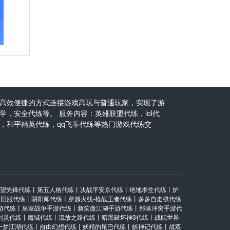
高效便捷的方式连接游戏高玩与普通玩家，实现了游
，安全代练等。 服务内容：英雄联盟代练，lol代
，和平精英代练，qq飞车代练等热门游戏代练交
望先锋代练
丨
第五人格代练
丨
决战平安京代练
丨
绝地求生代练
丨
炉
怀旧服代练
丨
阴阳师代练
丨
穿越火线-枪战王者代练
丨
多多自走棋代练
游代练
丨
皇室战争手游代练
丨
新笑傲江湖手游代练
丨
部落冲突手游代
剑灵代练
丨
魔域代练
丨
流放之路代练
丨
暗黑破坏神3代练
丨
战舰世界
一梦江湖代练
丨
自由幻想代练
丨
妖精的尾巴代练
丨
妖神记代练
丨
战双