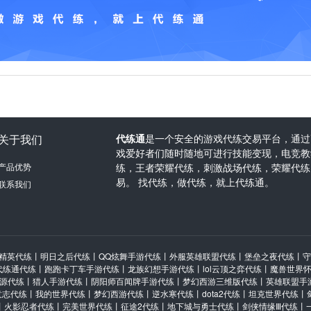
关于我们
代练通
是一个安全的游戏代练交易平台，通过
戏爱好者们随时随地可进行技能变现，电竞教学
产品优势
练，王者荣耀代练，刺激战场代练，荣耀代练
易。 找代练，做代练，就上代练通。
联系我们
精英代练
丨
明日之后代练
丨
QQ炫舞手游代练
丨
外服英雄联盟代练
丨
堡垒之夜代练
丨
守
代练通代练
丨
跑跑卡丁车手游代练
丨
龙族幻想手游代练
丨
lol云顶之弈代练
丨
魔兽世界
源代练
丨
猎人手游代练
丨
阴阳师百闻牌手游代练
丨
梦幻西游三维版代练
丨
英雄联盟手
意志代练
丨
我的世界代练
丨
梦幻西游代练
丨
逆水寒代练
丨
dota2代练
丨
坦克世界代练
丨
丨
火影忍者代练
丨
完美世界代练
丨
征途2代练
丨
地下城与勇士代练
丨
剑侠情缘Ⅲ代练
丨