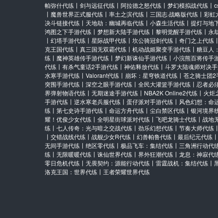
帕弥什代练
丨
剑与远征代练
丨
阿拉德之怒代练
丨
梦幻模拟战代练
丨
丨
魔兽世界正式服代练
丨
率土之滨代练
丨
三国志·战略版代练
丨
彩虹
决斗链接代练
丨
天地劫：幽城再临代练
丨
小森生活代练
丨
提灯与地
鸿图之下手游代练
丨
梦想新大陆手游代练
丨
黎明觉醒手游代练
丨
永
丨
幻塔手游代练
丨
星际战甲代练
丨
坎公骑冠剑代练
丨
奇门之上代练
克王国代练
丨
真三国无双霸代练
丨
机动战姬聚变手游代练
丨
糖豆人
练
丨
魔神英雄传手游代练
丨
梦幻新诛仙手游代练
丨
小浣熊百将传手
代练
丨
有杀气童话2手游代练
丨
神佑释放代练
丨
斗罗大陆魂师对决手
水寒手游代练
丨
Valorant代练
丨
崩坏：星穹铁道代练
丨
苍之骑士团2
突围手游代练
丨
深空之眼手游代练
丨
全民大灌篮手游代练
丨
忍者必
界弹射物语代练
丨
无期迷途手游代练
丨
NBA2K Online2代练
丨
火炬
手游代练
丨
逆水寒老兵服代练
丨
蛋仔派对手游代练
丨
风色幻想：命
练
丨
第七史诗手游代练
丨
命运方舟代练
丨
尘白禁区代练
丨
银河境界
耀！优俊少女代练
丨
全明星街球派对代练
丨
飞吧龙骑士代练
丨
战地
练
丨
七人传奇：光与暗之交战代练
丨
劲乐幻想代练
丨
节奏大师代练
丨
交错战线代练
丨
战舰少女R代练
丨
幻兽帕鲁代练
丨
最后纪元代练
无间手游代练
丨
绝区零代练
丨
极品飞车：集结代练
丨
三角洲行动代
练
丨
无限暖暖代练
丨
诛仙世界代练
丨
界外狂潮代练
丨
龙息：神寂代
零日危机代练
丨
无畏契约：源能行动代练
丨
雷霆战机：集结代练
丨
洛克王国：世界代练
丨
王者荣耀世界代练