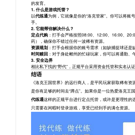
的发育。
1. 什么是游戏托管？
以
代练通
为例，它就像是你的“洛克管家”。你可以将账
手。
2. 它能帮你解决什么？
定点代购
：打手会严格按照08:00、12:00、16:0
药），确保你不错过任何一波稀有资源。
资源规划
：打手会根据你的账号需求（如缺捕捉球还是
时间赎回
：对于身处郴州的忙碌玩家，你可以将通勤、午
3. 安全边界
相比私下找的“野代”，正规平台采用资金托管和实名认
结语
《洛克王国世界》的远行商人，是平民玩家获取稀有资
是你有足够的时间去“蹲点”。如果你是一位热爱洛克王国
代练通
这样的正规平台进行定点托管，或许是更理性的选
只需要在闲暇时登录游戏，享受已经到手的满仓资源。