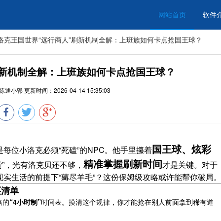
网站首页
软件
洛克王国世界“远行商人”刷新机制全解：上班族如何卡点抢国王球？
刷新机制全解：上班族如何卡点抢国王球？
练通小郭
更新时间：
2026-04-14 15:35:03
国王球、炫彩
是每位小洛克必须“死磕”的NPC。他手里攥着
精准掌握刷新时间
货”，光有洛克贝还不够，
才是关键。对于
实生活的前提下“薅尽羊毛”？这份保姆级攻略或许能帮你破局
买清单
格的
“4小时制”
时间表。摸清这个规律，你才能抢在别人前面拿到稀有道