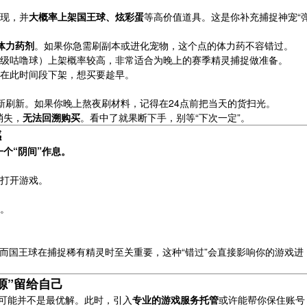
现，并
大概率上架国王球、炫彩蛋
等高价值道具。这是你补充捕捉神宠“
体力药剂
。如果你急需刷副本或进化宠物，这个点的体力药不容错过。
级咕噜球）上架概率较高，非常适合为晚上的赛季精灵捕捉做准备。
在此时间段下架，想买要趁早。
0重新刷新。如果你晚上熬夜刷材料，记得在24点前把当天的货扫光。
消失，
无法回溯购买
。看中了就果断下手，别等“下次一定”。
感
个“阴间”作息。
打开游戏。
。
而国王球在捕捉稀有精灵时至关重要，这种“错过”会直接影响你的游戏进
源”留给自己
”可能并不是最优解。此时，引入
专业的游戏服务托管
或许能帮你保住账号