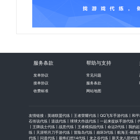
服务条款
帮助与支持
发单协议
常见问题
接单协议
服务条款
收费标准
网站地图
友情链接：
英雄联盟代练
丨
王者荣耀代练
丨
QQ飞车手游代练
丨
和平
石传说代练
丨
逆战代练
丨
球球大作战代练
丨
一起来捉妖手游代练
丨
丨
王牌战士代练
丨
战意代练
丨
王者模拟战代练
丨
命运2代练
丨
我的起
练
丨
天涯明月刀手游代练
丨
冒险岛代练
丨
崩坏3代练
丨
航海王-燃烧
代练
丨
问道代练
丨
最终幻想14代练
丨
龙之谷代练
丨
新天龙八部代练