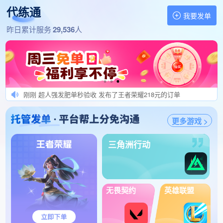
代练通
1分钟前 战神发肥单秒结 发布了王者荣耀218元的订单
我要发单
1分钟前 肥单专业户nnn 发布了王者荣耀600元的订单
找代练,做代练 就上代练通
昨日累计服务
29,536
人
1分钟前 高押金、防伪代、防挂 发布了王者荣耀340元的订单
1分钟前 馒头哟uncle 发布了三角洲行动105元的订单
刚刚 棠棠发肥单秒验收 发布了英雄联盟手游140元的订单
刚刚 只发优质单，科技勿扰 发布了绝区零200元的订单
刚刚 超人强发肥单秒验收 发布了王者荣耀218元的订单
刚刚 RR666888 发布了冒险岛怀旧服360元的订单
刚刚 纯纯小白兔发单 发布了王者荣耀100元的订单
更多游戏 >
刚刚 热爱发单秒验收 发布了王者荣耀200元的订单
三角洲行动
刚刚 接我单必发财且秒结算 发布了鸣潮100元的订单
刚刚 小硕发肥单秒验收 发布了王者荣耀126元的订单
刚刚 972413498 发布了王者荣耀700元的订单
刚刚 三角洲肥单秒结算 发布了三角洲行动150元的订单
无畏契约
英雄联盟
刚刚 国榜代陪无敌车队-寒 发布了王者荣耀128元的订单
刚刚 CDRED律师事务所 发布了和平精英520元的订单