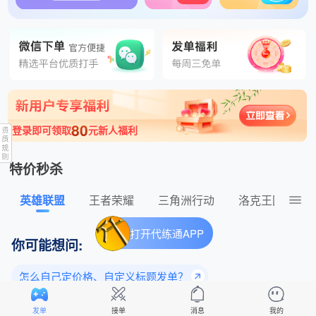
刚刚 小黑蛋高价发单 发布了逆战：未来420元的订单
80
登录即可领取
元新人福利
特价秒杀
英雄联盟
王者荣耀
三角洲行动
洛克王国：世
打开代练通APP
你可能想问:
怎么自己定价格、自定义标题发单？
为什么老玩家都选择平台下单？
发单
接单
消息
我的