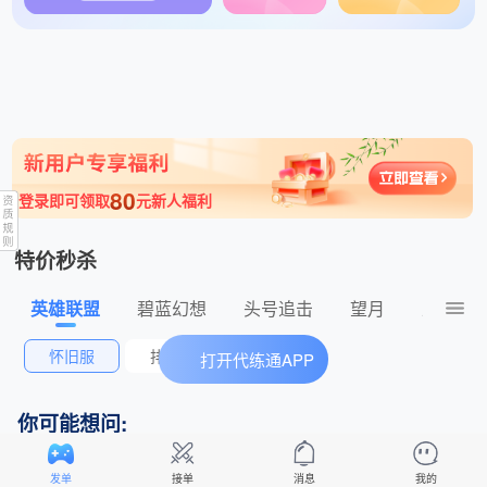
1分钟前 小硕发肥单秒验收 发布了王者荣耀350元的订单
80
登录即可领取
元新人福利
特价秒杀
英雄联盟
碧蓝幻想
头号追击
望月
王者荣
怀旧服
排位赛
打开代练通APP
你可能想问:
怎么自己定价格、自定义标题发单？
发单
接单
消息
我的