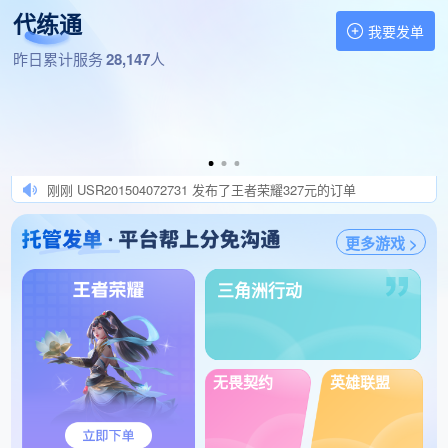
1分钟前 USR202102270 发布了王者荣耀180元的订单
代练通
1分钟前 三角洲肥单秒结算 发布了三角洲行动140元的订单
我要发单
1分钟前 dhishsinsh 发布了王者荣耀260元的订单
找代练,做代练 就上代练通
昨日累计服务
28,147
人
刚刚 招PC护航工作室个人 发布了三角洲行动170元的订单
刚刚 优选订单秒验收 发布了王者荣耀230元的订单
刚刚 超人强发肥单秒验收 发布了王者荣耀120元的订单
刚刚 沐晨发单秒结算 发布了金铲铲之战200元的订单
刚刚 USR201504072731 发布了王者荣耀327元的订单
刚刚 科技伪代选手勿扰 发布了王者荣耀110元的订单
更多游戏 >
刚刚 棠棠发肥单秒验收 发布了冒险岛怀旧服350元的订单
刚刚 热爱发单秒验收 发布了王者荣耀100元的订单
三角洲行动
刚刚 开gua必提交法yuan 发布了王者荣耀200元的订单
刚刚 纯纯小白兔发单 发布了王者荣耀250元的订单
刚刚 有意v178.6787.7520 发布了王者荣耀180元的订单
刚刚 高价单外挂委贷绕 发布了王者荣耀135元的订单
无畏契约
英雄联盟
刚刚 伪代狗别来…… 发布了王者荣耀400元的订单
刚刚 实力打手加内部高价群 发布了王者荣耀1000元的订单