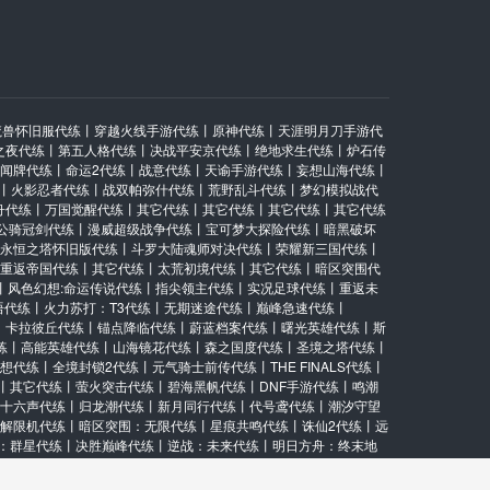
￥
270.00
魔兽怀旧服代练
丨
穿越火线手游代练
丨
原神代练
丨
天涯明月刀手游代
之夜代练
丨
第五人格代练
丨
决战平安京代练
丨
绝地求生代练
丨
炉石传
闻牌代练
丨
命运2代练
丨
战意代练
丨
天谕手游代练
丨
妄想山海代练
丨
丨
火影忍者代练
丨
战双帕弥什代练
丨
荒野乱斗代练
丨
梦幻模拟战代
舟代练
丨
万国觉醒代练
丨
其它代练
丨
其它代练
丨
其它代练
丨
其它代练
公骑冠剑代练
丨
漫威超级战争代练
丨
宝可梦大探险代练
丨
暗黑破坏
￥
50.00
永恒之塔怀旧版代练
丨
斗罗大陆魂师对决代练
丨
荣耀新三国代练
丨
重返帝国代练
丨
其它代练
丨
太荒初境代练
丨
其它代练
丨
暗区突围代
丨
风色幻想:命运传说代练
丨
指尖领主代练
丨
实况足球代练
丨
重返未
语代练
丨
火力苏打：T3代练
丨
无期迷途代练
丨
巅峰急速代练
丨
丨
卡拉彼丘代练
丨
锚点降临代练
丨
蔚蓝档案代练
丨
曙光英雄代练
丨
斯
练
丨
高能英雄代练
丨
山海镜花代练
丨
森之国度代练
丨
圣境之塔代练
丨
想代练
丨
全境封锁2代练
丨
元气骑士前传代练
丨
THE FINALS代练
丨
￥
200.00
丨
其它代练
丨
萤火突击代练
丨
碧海黑帆代练
丨
DNF手游代练
丨
鸣潮
十六声代练
丨
归龙潮代练
丨
新月同行代练
丨
代号鸢代练
丨
潮汐守望
解限机代练
丨
暗区突围：无限代练
丨
星痕共鸣代练
丨
诛仙2代练
丨
远
：群星代练
丨
决胜巅峰代练
丨
逆战：未来代练
丨
明日方舟：终末地