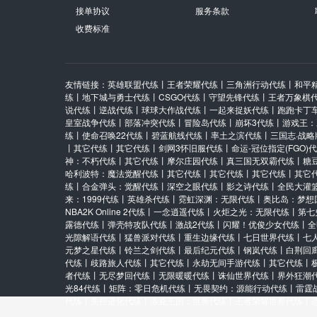
保证金：
1.00/1.00
时限：
2
接单协议
服务条款
上家：新手USR20*****301901
收费标准
骑马与砍杀2希绝大陆ol采矿熟练度200-25
其它/默认区/默认服
友情链接：
英雄联盟代练
丨
王者荣耀代练
丨
三角洲行动代练
丨
和平
保证金：
5.00/5.00
时限：
720
练
丨
地下城与勇士代练
丨
CSGO代练
丨
守望先锋代练
丨
王者万象棋
上家：新手USR20*****310058
说代练
丨
逆战代练
丨
球球大作战代练
丨
一起来捉妖代练
丨
跑跑卡丁
皇室战争代练
丨
部落冲突代练
丨
冒险岛代练
丨
崩坏3代练
丨
游戏王：
练
丨
使命召唤22代练
丨
碧蓝航线代练
丨
率土之滨代练
丨
三国志·战略
骑马与砍杀2希绝大陆ol采矿4小时
丨
其它代练
丨
其它代练
丨
剑网3怀旧服代练
丨
命运-冠位指定(FGO)
其它/默认区/默认服
神：不朽代练
丨
其它代练
丨
摩尔庄园代练
丨
真三国无双霸代练
丨
糖
哈利波特：魔法觉醒代练
丨
其它代练
丨
其它代练
丨
其它代练
丨
其它
保证金：
25.00/25.00
时限：
24
练
丨
合金弹头：觉醒代练
丨
深空之眼代练
丨
影之诗代练
丨
全民大灌
上家：有没有单
来：1999代练
丨
英雄杀代练
丨
霓虹深渊：无限代练
丨
奥比岛：梦想
NBA2K Online 2代练
丨
一念逍遥代练
丨
火炬之光：无限代练
丨
第七
豪华托管30天
露德代练
丨
弹壳特攻队代练
丨
激战2代练
丨
闪耀！优俊少女代练
丨
全
光隙解语代练
丨
猛兽派对代练
丨
重生边缘代练
丨
七日世界代练
丨
七
其它/默认区/默认服
元梦之星代练
丨
铃兰之剑代练
丨
最后纪元代练
丨
钢岚代练
丨
白荆回
保证金：
50.00/50.00
时限：
720
代练
丨
歧路旅人代练
丨
其它代练
丨
永劫无间手游代练
丨
其它代练
丨
者代练
丨
无尽梦回代练
丨
无限暖暖代练
丨
诛仙世界代练
丨
界外狂潮
上家：新手USR20*****310058
光84代练
丨
矩阵：零日危机代练
丨
无畏契约：源能行动代练
丨
雷霆
代练
丨
失控进化代练
丨
洛克王国：世界代练
丨
王者荣耀世界代练
丨
斗破苍穹少年崛起,调号,托管10天日常活