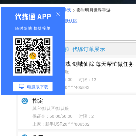
您的位置：
首页
>
全部游戏
>
秦时明月世界手游
游戏大区选择：
默认区
随时随地 快捷接单
《秦时明月世界手游》代练订单展示
微信小程序游戏 剑域仙踪 每天帮忙做任务
其它/默认区/默认服
保证金：
25.00/25.00
时限：
12
电脑版下载
上家：新手USR20*****405843
指定
其它/默认区/默认服
保证金：
50.00/50.00
时限：
2
上家：新手USR20*****806502