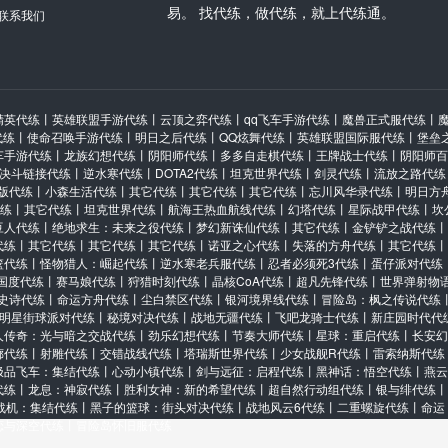
易。 找代练，做代练，就上代练通。
联系我们
0
精英代练
丨
英雄联盟手游代练
丨
云顶之弈代练
丨
qq飞车手游代练
丨
魔兽正式服代练
丨
代练
丨
使命召唤手游代练
丨
明日之后代练
丨
QQ炫舞代练
丨
英雄联盟国际服代练
丨
堡垒
车手游代练
丨
龙族幻想代练
丨
阴阳师代练
丨
多多自走棋代练
丨
王牌战士代练
丨
阴阳师百
决斗链接代练
丨
逆水寒代练
丨
DOTA2代练
丨
坦克世界代练
丨
剑灵代练
丨
流放之路代练
版代练
丨
小森生活代练
丨
其它代练
丨
其它代练
丨
其它代练
丨
忘川风华录代练
丨
明日方
代练
丨
其它代练
丨
坦克世界代练
丨
航海王热血航线代练
丨
幻塔代练
丨
星际战甲代练
丨
坎
豆人代练
丨
绝地求生：未来之役代练
丨
梦幻新诛仙代练
丨
其它代练
丨
金铲铲之战代练
丨
代练
丨
其它代练
丨
其它代练
丨
其它代练
丨
诺亚之心代练
丨
失落的方舟代练
丨
其它代练
丨
篮代练
丨
怪物猎人：崛起代练
丨
逆水寒老兵服代练
丨
忍者必须死3代练
丨
蛋仔派对代练
国度代练
丨
赛马娘代练
丨
狩猎时刻代练
丨
晶核CoA代练
丨
超凡先锋代练
丨
世界弹射物
史诗代练
丨
命运方舟代练
丨
尘白禁区代练
丨
银河境界线代练
丨
冒险岛：枫之传说代练
明星街球派对代练
丨
秘境对决代练
丨
战地无疆代练
丨
飞吧龙骑士代练
丨
新庄园时代代
人传奇：光与暗之交战代练
丨
劲乐幻想代练
丨
节奏大师代练
丨
星球：重启代练
丨
长安幻
廊代练
丨
射雕代练
丨
交错战线代练
丨
塔瑞斯世界代练
丨
少女战舰R代练
丨
雷索纳斯代练
极品飞车：集结代练
丨
心动小镇代练
丨
剑与远征：启程代练
丨
黑神话：悟空代练
丨
燕云
代练
丨
龙息：神寂代练
丨
胜利女神：新的希望代练
丨
超自然行动组代练
丨
银与绯代练
丨
战机：集结代练
丨
黑子的篮球：街头对决代练
丨
战地风云6代练
丨
二重螺旋代练
丨
命运
恋与深空代练
丨
冒险岛怀旧服代练
动全拿,没有游戏理解别来,来了发我你的游戏截图看看实力