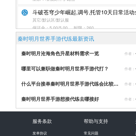
斗破苍穹少年崛起,调号,托管10天日常活
其它/默认区/默认服
保证金：
5.00/5.00
时限：
260
上家：新手USR20*****103921
秦时明月世界手游代练最新资讯
勿接单
秦时明月沧海角色升星材料需求一览
作者：
其它/默认区/默认服
保证金：
1.00/0.00
时限：
24
哪里可以兼职做秦时明月世界手游代打？
作者：
上家：杰哥超会代
什么平台接单秦时明月世界手游代练会比较好?
作者：
z120
其它/默认区/默认服
秦时明月世界手游想接代练去哪接好
作者：
保证金：
5.00/5.00
时限：
2
上家：胜率98%
服务条款
帮助与支持
微信转我285
其它/默认区/默认服
发单协议
常见问题