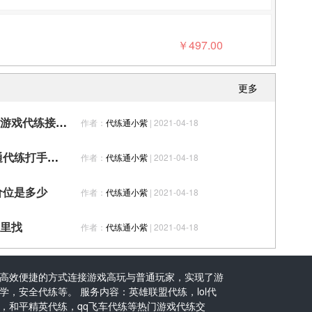
￥
497.00
更多
网络上有哪些秦时明月世界手游游戏代练接单的平台，谁比较靠谱可信一些？
作者：
代练通小紫
| 2021-04-18
￥
35.00
2021年秦时明月世界手游代练通代练打手招募公告
作者：
代练通小紫
| 2021-04-18
价位是多少
作者：
代练通小紫
| 2021-04-18
￥
129.00
里找
作者：
代练通小紫
| 2021-04-18
高效便捷的方式连接游戏高玩与普通玩家，实现了游
，安全代练等。 服务内容：英雄联盟代练，lol代
￥
318.00
，和平精英代练，qq飞车代练等热门游戏代练交