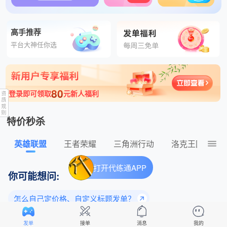
高手推荐
平台大神任你选
80
登录即可领取
元新人福利
特价秒杀
英雄联盟
王者荣耀
三角洲行动
洛克王国：世
打开代练通APP
你可能想问:
怎么自己定价格、自定义标题发单？
为什么老玩家都选择平台下单？
发单
接单
消息
我的