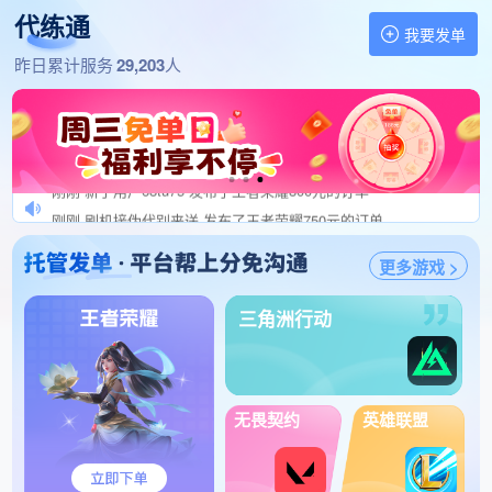
1分钟前 小骐肥单秒验收 发布了三角洲行动150元的订单
代练通
我要发单
1分钟前 开挂报警处理！ 发布了王者荣耀140元的订单
找代练,做代练 就上代练通
昨日累计服务
29,203
人
1分钟前 打完秒结单 冲 发布了三角洲行动228元的订单
1分钟前 超人强发肥单秒验收 发布了王者荣耀180元的订单
刚刚 禁伪实力来价好 发布了英雄联盟手游120元的订单
刚刚 小黑蛋高价发单 发布了逆战：未来230元的订单
刚刚 新手用户68tu75 发布了王者荣耀800元的订单
刚刚 刷机接伪代别来送 发布了王者荣耀750元的订单
刚刚 来强一点的打手 谢谢 发布了王者荣耀200元的订单
更多游戏 >
刚刚 棠棠发肥单秒验收 发布了和平精英700元的订单
刚刚 优质单最好车队接单 发布了王者荣耀100元的订单
三角洲行动
刚刚 殇殇v+zjytc002 发布了王者荣耀120元的订单
刚刚 介入率高的别接 发布了王者荣耀1100元的订单
刚刚 Zanerrn 发布了冒险岛怀旧服160元的订单
无畏契约
英雄联盟
刚刚 都是肥单速度接 发布了冒险岛怀旧服270元的订单
1分钟前 USR201504072731 发布了英雄联盟手游132元的订单
1分钟前 小锦哥三角洲工作室 发布了三角洲行动288元的订单