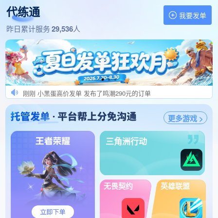
1分钟前 纯纯小白兔发单 发布了王者荣耀140元的订单
代练通
1分钟前 单单完结秒结算 发布了王者荣耀200元的订单
我要发单
1分钟前 USR202102270 发布了王者荣耀280元的订单
找代练,做代练 就上代练通
昨日累计服务
29,536
人
刚刚 棠棠发肥单秒验收 发布了和平精英100元的订单
刚刚 高价单外挂委贷绕 发布了王者荣耀800元的订单
刚刚 改生日透露订单必扣押 发布了王者荣耀110元的订单
刚刚 小硕发肥单秒验收 发布了王者荣耀202元的订单
刚刚 小黑蛋高价发单 发布了鸣潮290元的订单
刚刚 都是肥单速度接 发布了冒险岛怀旧服200元的订单
更多游戏 >
刚刚 不一代练工作室 发布了英雄联盟手游346元的订单
刚刚 全世界最厉害的乖 发布了三角洲行动240元的订单
三角洲行动
刚刚 USR201504072731 发布了王者荣耀258元的订单
刚刚 架维lfq9787 发布了三角洲行动150元的订单
刚刚 自己号长期找打手 发布了王者荣耀168元的订单
刚刚 念念发单秒上号 发布了王者荣耀120元的订单
无畏契约
英雄联盟
刚刚 阿坤???♂? 发布了王者荣耀420元的订单
1分钟前 飞一样的感觉陪玩 发布了无畏契约310元的订单