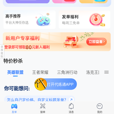
高手推荐
平台大神任你选
80
登录即可领取
元新人福利
特价秒杀
英雄联盟
王者荣耀
三角洲行动
洛克王国：世
打开代练通APP
你可能想问:
怎么自己定价格、自定义标题发单？
为什么老玩家都选择平台下单？
发单
接单
消息
我的