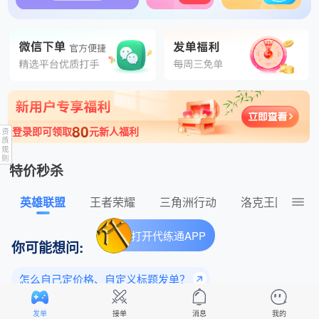
都是优质单秒验收 发布了冒险岛怀旧服300元的订单
80
登录即可领取
元新人福利
特价秒杀
英雄联盟
王者荣耀
三角洲行动
洛克王国：世
打开代练通APP
你可能想问:
怎么自己定价格、自定义标题发单？
为什么老玩家都选择平台下单？
发单
接单
消息
我的