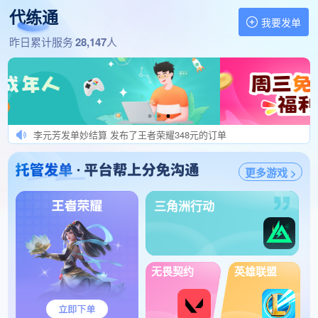
优选订单秒验收 发布了王者荣耀270元的订单
代练通
努力接单不挖人 发布了三角洲行动135元的订单
我要发单
多接我单能开上迈巴赫 发布了王者荣耀287元的订单
找代练,做代练 就上代练通
昨日累计服务
28,147
人
秒结呈BOSS 发布了王者荣耀120元的订单
小黑蛋高价发单 发布了逆战：未来400元的订单
松鼠发单秒结算哦 发布了王者荣耀133元的订单
辉辉发单（只发肥单） 发布了三角洲行动300元的订单
李元芳发单妙结算 发布了王者荣耀348元的订单
◆接单即享VIP服务 发布了王者荣耀188元的订单
更多游戏 >
叮当猫肥单秒结算 发布了王者荣耀129元的订单
向阳发单秒结算 发布了王者荣耀100元的订单
三角洲行动
FC发单秒结算(良心) 发布了王者荣耀200元的订单
一帆打完秒结算 发布了王者荣耀280元的订单
没技术接单吃金 发布了王者荣耀100元的订单
平台发单员、老万 发布了王者荣耀128元的订单
无畏契约
英雄联盟
快快打完.秒验收 发布了王者荣耀280元的订单
打完秒验收919 发布了王者荣耀165元的订单