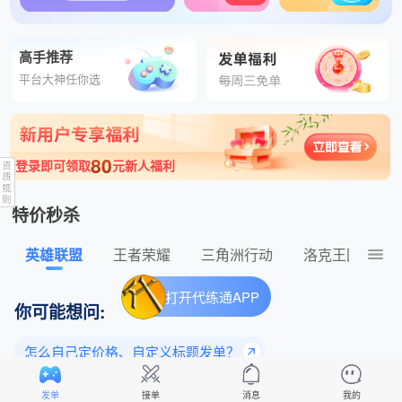
超人强发肥单秒验收 发布了王者荣耀148元的订单
高手推荐
平台大神任你选
80
登录即可领取
元新人福利
特价秒杀
英雄联盟
王者荣耀
三角洲行动
洛克王国：世
打开代练通APP
你可能想问:
怎么自己定价格、自定义标题发单？
为什么老玩家都选择平台下单？
发单
接单
消息
我的