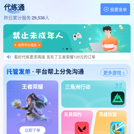
馒头哟uncle 发布了三角洲行动228元的订单
代练通
老司机泷泽萝拉 发布了冒险岛怀旧服150元的订单
我要发单
飞一样的感觉陪玩 发布了三角洲行动320元的订单
找代练,做代练 就上代练通
昨日累计服务
29,536
人
纯纯小白兔发单 发布了王者荣耀110元的订单
初代勿扰结算快 发布了王者荣耀149元的订单
棠棠发肥单秒验收 发布了和平精英125元的订单
小硕发肥单秒验收 发布了王者荣耀198元的订单
看好代练要求再接 发布了王者荣耀120元的订单
USR201504072731 发布了英雄联盟手游195元的订单
更多游戏 >
小黑蛋高价发单 发布了逆战：未来330元的订单
开gua必提交法yuan 发布了王者荣耀1400元的订单
三角洲行动
都是肥单速度接 发布了冒险岛怀旧服1000元的订单
有实力完成再接 发布了王者荣耀300元的订单
狄仁杰秒介入效率秒结 发布了王者荣耀115元的订单
不一代练工作室 发布了英雄联盟手游240元的订单
无畏契约
英雄联盟
念念发单秒上号 发布了王者荣耀150元的订单
开挂=转单=扣全压 发布了三角洲行动105元的订单