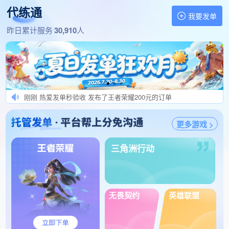
1分钟前 私联号主封号扣双 发布了云顶之弈150元的订单
代练通
1分钟前 他凭什么后来居上. 发布了王者荣耀400元的订单
我要发单
1分钟前 良好打手求上家 发布了三角洲行动100元的订单
找代练,做代练 就上代练通
昨日累计服务
30,910
人
刚刚 诚信发肥单666 发布了王者荣耀100元的订单
刚刚 不刷机别来送钱 发布了王者荣耀100元的订单
刚刚 开挂报警，打完秒验收 发布了王者荣耀428元的订单
刚刚 馒头哟uncle 发布了三角洲行动108元的订单
刚刚 热爱发单秒验收 发布了王者荣耀200元的订单
刚刚 良心优质肥P单 发布了英雄联盟手游290元的订单
更多游戏 >
刚刚 康康发肥单结单快 发布了冒险岛怀旧服580元的订单
刚刚 小硕发肥单秒验收 发布了王者荣耀280元的订单
三角洲行动
刚刚 风声王者荣耀高级代练 发布了无畏契约102元的订单
刚刚 不刷机别接我单. 发布了王者荣耀220元的订单
刚刚 只发优质单，科技勿扰 发布了崩坏：星穹铁道100元的订单
1分钟前 陪你一起看日落 发布了逆战：未来500元的订单
无畏契约
英雄联盟
1分钟前 USR201504072731 发布了王者荣耀378元的订单
1分钟前 Nature发单 发布了三角洲行动360元的订单