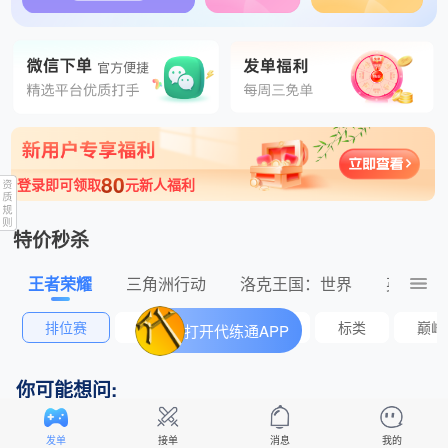
1分钟前 ysjt工作室 发布了王者荣耀520元的订单
80
登录即可领取
元新人福利
特价秒杀
王者荣耀
三角洲行动
洛克王国：世界
英雄联
排位赛
荣耀战力
巅峰赛
标类
巅峰
打开代练通APP
你可能想问:
怎么自己定价格、自定义标题发单？
发单
接单
消息
我的