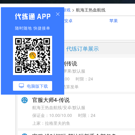
您的位置：
首页
>
全部游戏
>
航海王热血航线
游戏大区选择：
安卓
苹果
随时随地 快捷接单
《航海王热血航线》代练订单展示
苹果 宗师三到传说
航海王热血航线/苹果/默认服
保证金：
25.00/5.00
时限：
24
电脑版下载
上家：卢本伟秒结算发单
官服大师4-传说
航海王热血航线/安卓/默认服
保证金：
10.00/10.00
时限：
24
上家：拉格里夫的鱼