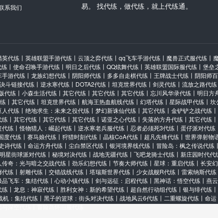
易。 找代练，做代练，就上代练通。
联系我们
精英代练
丨
英雄联盟手游代练
丨
云顶之弈代练
丨
qq飞车手游代练
丨
魔兽正式服代练
丨
代练
丨
使命召唤手游代练
丨
明日之后代练
丨
QQ炫舞代练
丨
英雄联盟国际服代练
丨
堡垒
车手游代练
丨
龙族幻想代练
丨
阴阳师代练
丨
多多自走棋代练
丨
王牌战士代练
丨
阴阳师百
决斗链接代练
丨
逆水寒代练
丨
DOTA2代练
丨
坦克世界代练
丨
剑灵代练
丨
流放之路代练
版代练
丨
小森生活代练
丨
其它代练
丨
其它代练
丨
其它代练
丨
忘川风华录代练
丨
明日方
代练
丨
其它代练
丨
坦克世界代练
丨
航海王热血航线代练
丨
幻塔代练
丨
星际战甲代练
丨
坎
豆人代练
丨
绝地求生：未来之役代练
丨
梦幻新诛仙代练
丨
其它代练
丨
金铲铲之战代练
丨
代练
丨
其它代练
丨
其它代练
丨
其它代练
丨
诺亚之心代练
丨
失落的方舟代练
丨
其它代练
丨
篮代练
丨
怪物猎人：崛起代练
丨
逆水寒老兵服代练
丨
忍者必须死3代练
丨
蛋仔派对代练
国度代练
丨
赛马娘代练
丨
狩猎时刻代练
丨
晶核CoA代练
丨
超凡先锋代练
丨
世界弹射物
史诗代练
丨
命运方舟代练
丨
尘白禁区代练
丨
银河境界线代练
丨
冒险岛：枫之传说代练
明星街球派对代练
丨
秘境对决代练
丨
战地无疆代练
丨
飞吧龙骑士代练
丨
新庄园时代代
人传奇：光与暗之交战代练
丨
劲乐幻想代练
丨
节奏大师代练
丨
星球：重启代练
丨
长安幻
廊代练
丨
射雕代练
丨
交错战线代练
丨
塔瑞斯世界代练
丨
少女战舰R代练
丨
雷索纳斯代练
极品飞车：集结代练
丨
心动小镇代练
丨
剑与远征：启程代练
丨
黑神话：悟空代练
丨
燕云
代练
丨
龙息：神寂代练
丨
胜利女神：新的希望代练
丨
超自然行动组代练
丨
银与绯代练
丨
战机：集结代练
丨
黑子的篮球：街头对决代练
丨
战地风云6代练
丨
二重螺旋代练
丨
命运
恋与深空代练
丨
冒险岛怀旧服代练