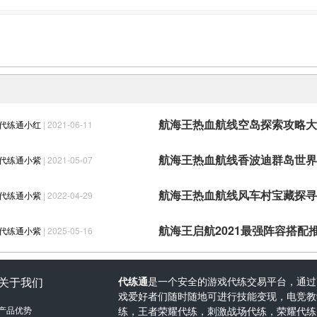
传说（外挂脚本别接）
航海王热血航线空岛探索攻略大
代练通小红
| 2021-06-11
航海王热血航线香波迪群岛世界
代练通小紫
| 2021-05-07
代练通小紫
| 2022-04-29
航海王启航2021最强阵容搭配
代练通小紫
| 2025-05-16
关于我们
代练通
是一个安全的游戏代练交易平台，通过
戏爱好者们随时随地可进行技能变现，电竞教学
产品优势
练，王者荣耀代练，刺激战场代练，荣耀代练