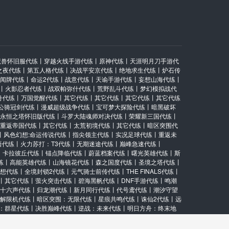
￥
35.00
魔兽怀旧服代练
丨
穿越火线手游代练
丨
原神代练
丨
天涯明月刀手游代
之夜代练
丨
第五人格代练
丨
决战平安京代练
丨
绝地求生代练
丨
炉石传
闻牌代练
丨
命运2代练
丨
战意代练
丨
天谕手游代练
丨
妄想山海代练
丨
丨
火影忍者代练
丨
战双帕弥什代练
丨
荒野乱斗代练
丨
梦幻模拟战代
舟代练
丨
万国觉醒代练
丨
其它代练
丨
其它代练
丨
其它代练
丨
其它代练
公骑冠剑代练
丨
漫威超级战争代练
丨
宝可梦大探险代练
丨
暗黑破坏
￥
20.00
永恒之塔怀旧版代练
丨
斗罗大陆魂师对决代练
丨
荣耀新三国代练
丨
重返帝国代练
丨
其它代练
丨
太荒初境代练
丨
其它代练
丨
暗区突围代
丨
风色幻想:命运传说代练
丨
指尖领主代练
丨
实况足球代练
丨
重返未
语代练
丨
火力苏打：T3代练
丨
无期迷途代练
丨
巅峰急速代练
丨
丨
卡拉彼丘代练
丨
锚点降临代练
丨
蔚蓝档案代练
丨
曙光英雄代练
丨
斯
练
丨
高能英雄代练
丨
山海镜花代练
丨
森之国度代练
丨
圣境之塔代练
丨
想代练
丨
全境封锁2代练
丨
元气骑士前传代练
丨
THE FINALS代练
丨
￥
45.00
丨
其它代练
丨
萤火突击代练
丨
碧海黑帆代练
丨
DNF手游代练
丨
鸣潮
十六声代练
丨
归龙潮代练
丨
新月同行代练
丨
代号鸢代练
丨
潮汐守望
解限机代练
丨
暗区突围：无限代练
丨
星痕共鸣代练
丨
诛仙2代练
丨
远
：群星代练
丨
决胜巅峰代练
丨
逆战：未来代练
丨
明日方舟：终末地