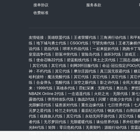
保证金：
25.00/5.00
时限：
24
接单协议
服务条款
上家：卢本伟秒结算发单
收费标准
官服 世界探索16个小岛
航海王热血航线/苹果/默认服
友情链接：
英雄联盟代练
丨
王者荣耀代练
丨
三角洲行动代练
丨
和平
保证金：
5.00/5.00
时限：
24
练
丨
地下城与勇士代练
丨
CSGO代练
丨
守望先锋代练
丨
王者万象棋
上家：卢本伟秒结算发单
说代练
丨
逆战代练
丨
球球大作战代练
丨
一起来捉妖代练
丨
跑跑卡丁
皇室战争代练
丨
部落冲突代练
丨
冒险岛代练
丨
崩坏3代练
丨
游戏王：
练
丨
使命召唤22代练
丨
碧蓝航线代练
丨
率土之滨代练
丨
三国志·战略
苹果ios 官服 宗师5到传说
丨
其它代练
丨
其它代练
丨
剑网3怀旧服代练
丨
命运-冠位指定(FGO)
航海王热血航线/苹果/默认服
神：不朽代练
丨
其它代练
丨
摩尔庄园代练
丨
真三国无双霸代练
丨
糖
哈利波特：魔法觉醒代练
丨
其它代练
丨
其它代练
丨
其它代练
丨
其它
保证金：
15.00/5.00
时限：
24
练
丨
合金弹头：觉醒代练
丨
深空之眼代练
丨
影之诗代练
丨
全民大灌
上家：卢本伟秒结算发单
来：1999代练
丨
英雄杀代练
丨
霓虹深渊：无限代练
丨
奥比岛：梦想
NBA2K Online 2代练
丨
一念逍遥代练
丨
火炬之光：无限代练
丨
第七
4399渠道服 世界探索20个小岛
露德代练
丨
弹壳特攻队代练
丨
激战2代练
丨
闪耀！优俊少女代练
丨
全
光隙解语代练
丨
猛兽派对代练
丨
重生边缘代练
丨
七日世界代练
丨
七
航海王热血航线/安卓/默认服
元梦之星代练
丨
铃兰之剑代练
丨
最后纪元代练
丨
钢岚代练
丨
白荆回
保证金：
5.00/5.00
时限：
24
代练
丨
歧路旅人代练
丨
其它代练
丨
永劫无间手游代练
丨
其它代练
丨
者代练
丨
无尽梦回代练
丨
无限暖暖代练
丨
诛仙世界代练
丨
界外狂潮
上家：卢本伟秒结算发单
光84代练
丨
矩阵：零日危机代练
丨
无畏契约：源能行动代练
丨
雷霆
代练
丨
失控进化代练
丨
洛克王国：世界代练
丨
王者荣耀世界代练
丨
oppo渠道服 藏宝图代找，一共10个小岛