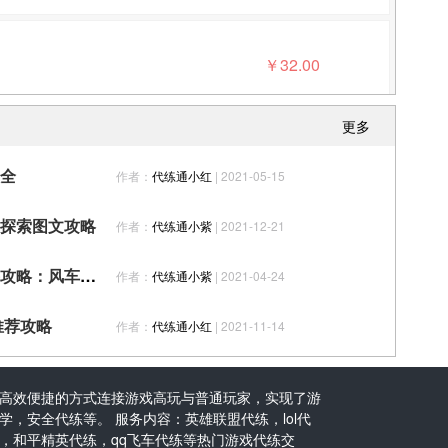
￥
32.00
更多
全
作者：
代练通小红
| 2021-05-15
￥
40.00
探索图文攻略
作者：
代练通小紫
| 2021-12-21
航海王热血航线风车村宝藏探寻攻略：风车村宝藏探索和隐藏剧情大全[多图]
作者：
代练通小紫
| 2021-04-24
￥
20.00
推荐攻略
作者：
代练通小红
| 2021-11-14
高效便捷的方式连接游戏高玩与普通玩家，实现了游
，安全代练等。 服务内容：英雄联盟代练，lol代
￥
40.00
，和平精英代练，qq飞车代练等热门游戏代练交