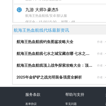
九游 大师3-豪杰5
航海王热血航线/安卓/默认服
保证金：
15.00/15.00
时限：
48
上家：豆包发单
航海王热血航线代练最新资讯
接单马上打，效率的接，大师4 段满星到
航海王热血航线钓鱼图鉴攻略大全
作者：
航海王热血航线/安卓/默认服
保证金：
30.00/30.00
时限：
12
航海王热血航线七水之城宝藏在哪 七水之城100%探索攻略[多图]
作者：
上家：小喇叭发单
航海王热血航线顶上战争探索攻略大全：顶上战争上篇全探索任务通关汇总[多图]
作者：
宗师到传说，加 v
航海王热血航线/安卓/默认服
2025年金铲铲之战光明装备强度全解析
作者：
保证金：
10.00/10.00
时限：
5
上家：新手USR20*****004245
服务条款
帮助与支持
官服 大师五到传说
航海王热血航线/安卓/默认服
发单协议
常见问题