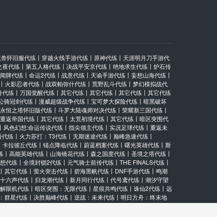
魔兽怀旧服代练
丨
穿越火线手游代练
丨
原神代练
丨
天涯明月刀手游代
之夜代练
丨
第五人格代练
丨
决战平安京代练
丨
绝地求生代练
丨
炉石传
闻牌代练
丨
命运2代练
丨
战意代练
丨
天谕手游代练
丨
妄想山海代练
丨
丨
火影忍者代练
丨
战双帕弥什代练
丨
荒野乱斗代练
丨
梦幻模拟战代
舟代练
丨
万国觉醒代练
丨
其它代练
丨
其它代练
丨
其它代练
丨
其它代练
公骑冠剑代练
丨
漫威超级战争代练
丨
宝可梦大探险代练
丨
暗黑破坏
永恒之塔怀旧版代练
丨
斗罗大陆魂师对决代练
丨
荣耀新三国代练
丨
重返帝国代练
丨
其它代练
丨
太荒初境代练
丨
其它代练
丨
暗区突围代
丨
风色幻想:命运传说代练
丨
指尖领主代练
丨
实况足球代练
丨
重返未
语代练
丨
火力苏打：T3代练
丨
无期迷途代练
丨
巅峰急速代练
丨
丨
卡拉彼丘代练
丨
锚点降临代练
丨
蔚蓝档案代练
丨
曙光英雄代练
丨
斯
练
丨
高能英雄代练
丨
山海镜花代练
丨
森之国度代练
丨
圣境之塔代练
丨
想代练
丨
全境封锁2代练
丨
元气骑士前传代练
丨
THE FINALS代练
丨
丨
其它代练
丨
萤火突击代练
丨
碧海黑帆代练
丨
DNF手游代练
丨
鸣潮
十六声代练
丨
归龙潮代练
丨
新月同行代练
丨
代号鸢代练
丨
潮汐守望
解限机代练
丨
暗区突围：无限代练
丨
星痕共鸣代练
丨
诛仙2代练
丨
远
：群星代练
丨
决胜巅峰代练
丨
逆战：未来代练
丨
明日方舟：终末地