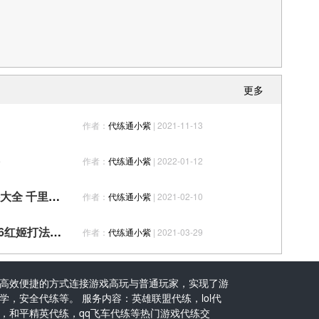
更多
作者：
代练通小紫
| 2021-11-13
作者：
代练通小紫
| 2022-01-12
《天谕手游》景点寻人任务攻略大全 千里寻人如何找到呆呆
作者：
代练通小紫
| 2021-02-10
《天谕手游》青6红姬怎么打 青6红姬打法分享
作者：
代练通小紫
| 2021-03-29
高效便捷的方式连接游戏高玩与普通玩家，实现了游
，安全代练等。 服务内容：英雄联盟代练，lol代
，和平精英代练，qq飞车代练等热门游戏代练交