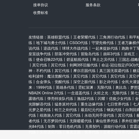
接单协议
服务条款
收费标准
友情链接：
英雄联盟代练
丨
王者荣耀代练
丨
三角洲行动代练
丨
和平
练
丨
地下城与勇士代练
丨
CSGO代练
丨
守望先锋代练
丨
王者万象棋
说代练
丨
逆战代练
丨
球球大作战代练
丨
一起来捉妖代练
丨
跑跑卡丁
皇室战争代练
丨
部落冲突代练
丨
冒险岛代练
丨
崩坏3代练
丨
游戏王：
练
丨
使命召唤22代练
丨
碧蓝航线代练
丨
率土之滨代练
丨
三国志·战略
丨
其它代练
丨
其它代练
丨
剑网3怀旧服代练
丨
命运-冠位指定(FGO)
神：不朽代练
丨
其它代练
丨
摩尔庄园代练
丨
真三国无双霸代练
丨
糖
哈利波特：魔法觉醒代练
丨
其它代练
丨
其它代练
丨
其它代练
丨
其它
练
丨
合金弹头：觉醒代练
丨
深空之眼代练
丨
影之诗代练
丨
全民大灌
来：1999代练
丨
英雄杀代练
丨
霓虹深渊：无限代练
丨
奥比岛：梦想
NBA2K Online 2代练
丨
一念逍遥代练
丨
火炬之光：无限代练
丨
第七
露德代练
丨
弹壳特攻队代练
丨
激战2代练
丨
闪耀！优俊少女代练
丨
全
光隙解语代练
丨
猛兽派对代练
丨
重生边缘代练
丨
七日世界代练
丨
七
元梦之星代练
丨
铃兰之剑代练
丨
最后纪元代练
丨
钢岚代练
丨
白荆回
代练
丨
歧路旅人代练
丨
其它代练
丨
永劫无间手游代练
丨
其它代练
丨
者代练
丨
无尽梦回代练
丨
无限暖暖代练
丨
诛仙世界代练
丨
界外狂潮
光84代练
丨
矩阵：零日危机代练
丨
无畏契约：源能行动代练
丨
雷霆
代练
丨
失控进化代练
丨
洛克王国：世界代练
丨
王者荣耀世界代练
丨