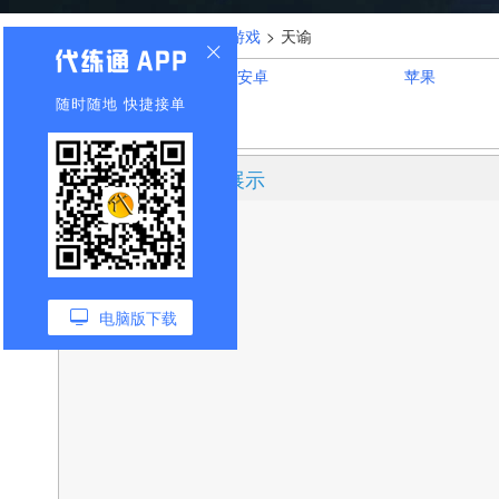
您的位置：
首页
>
全部游戏
>
天谕
游戏大区选择：
安卓
苹果
随时随地 快捷接单
《天谕》代练订单展示
电脑版下载