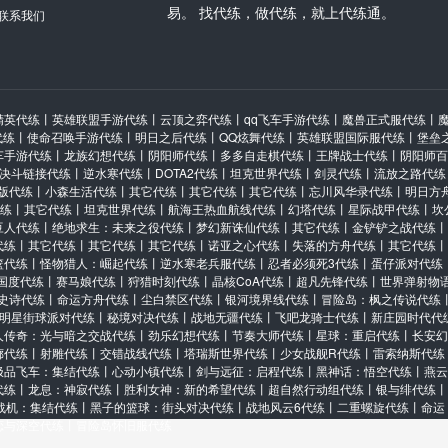
易。 找代练，做代练，就上代练通。
联系我们
精英代练
丨
英雄联盟手游代练
丨
云顶之弈代练
丨
qq飞车手游代练
丨
魔兽正式服代练
丨
代练
丨
使命召唤手游代练
丨
明日之后代练
丨
QQ炫舞代练
丨
英雄联盟国际服代练
丨
堡垒
车手游代练
丨
龙族幻想代练
丨
阴阳师代练
丨
多多自走棋代练
丨
王牌战士代练
丨
阴阳师百
决斗链接代练
丨
逆水寒代练
丨
DOTA2代练
丨
坦克世界代练
丨
剑灵代练
丨
流放之路代练
版代练
丨
小森生活代练
丨
其它代练
丨
其它代练
丨
其它代练
丨
忘川风华录代练
丨
明日方
代练
丨
其它代练
丨
坦克世界代练
丨
航海王热血航线代练
丨
幻塔代练
丨
星际战甲代练
丨
坎
豆人代练
丨
绝地求生：未来之役代练
丨
梦幻新诛仙代练
丨
其它代练
丨
金铲铲之战代练
丨
代练
丨
其它代练
丨
其它代练
丨
其它代练
丨
诺亚之心代练
丨
失落的方舟代练
丨
其它代练
丨
篮代练
丨
怪物猎人：崛起代练
丨
逆水寒老兵服代练
丨
忍者必须死3代练
丨
蛋仔派对代练
国度代练
丨
赛马娘代练
丨
狩猎时刻代练
丨
晶核CoA代练
丨
超凡先锋代练
丨
世界弹射物
史诗代练
丨
命运方舟代练
丨
尘白禁区代练
丨
银河境界线代练
丨
冒险岛：枫之传说代练
明星街球派对代练
丨
秘境对决代练
丨
战地无疆代练
丨
飞吧龙骑士代练
丨
新庄园时代代
人传奇：光与暗之交战代练
丨
劲乐幻想代练
丨
节奏大师代练
丨
星球：重启代练
丨
长安幻
廊代练
丨
射雕代练
丨
交错战线代练
丨
塔瑞斯世界代练
丨
少女战舰R代练
丨
雷索纳斯代练
极品飞车：集结代练
丨
心动小镇代练
丨
剑与远征：启程代练
丨
黑神话：悟空代练
丨
燕云
代练
丨
龙息：神寂代练
丨
胜利女神：新的希望代练
丨
超自然行动组代练
丨
银与绯代练
丨
战机：集结代练
丨
黑子的篮球：街头对决代练
丨
战地风云6代练
丨
二重螺旋代练
丨
命运
恋与深空代练
丨
冒险岛怀旧服代练