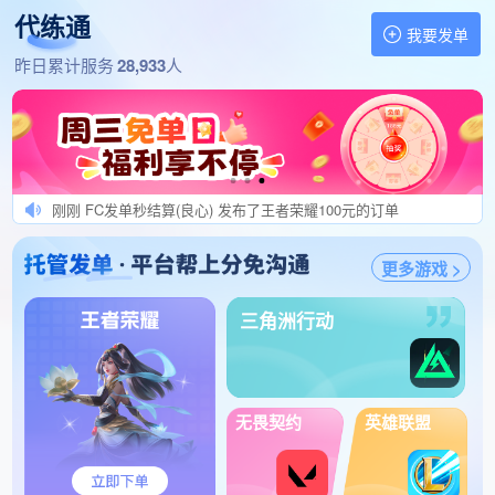
默小胡 发布了王者荣耀200元的订单
1分钟前 良好打手求上家 发布了三角洲行动128元的订单
代练通
1分钟前 热爱发单秒验收 发布了王者荣耀280元的订单
我要发单
1分钟前 拼多多肥单中心 发布了王者荣耀288元的订单
找代练,做代练 就上代练通
昨日累计服务
28,933
人
1分钟前 USR201611013151 发布了逆战：未来100元的订单
刚刚 棠棠发肥单秒验收 发布了无畏契约190元的订单
刚刚 逆战小代局数包毕业 发布了王者荣耀700元的订单
刚刚 USR201504072731 发布了王者荣耀102元的订单
刚刚 FC发单秒结算(良心) 发布了王者荣耀100元的订单
刚刚 必须给你结算快 发布了逆战：未来310元的订单
更多游戏 >
刚刚 ysjt工作室 发布了王者荣耀520元的订单
刚刚 狄仁杰秒介入效率秒结 发布了王者荣耀180元的订单
三角洲行动
刚刚 新手代练别接效率来 发布了王者荣耀299元的订单
刚刚 青叶工作室发单 发布了三角洲行动100元的订单
刚刚 纯纯小白兔发单 发布了王者荣耀900元的订单
1分钟前 不一代练工作室 发布了英雄联盟手游160元的订单
无畏契约
英雄联盟
1分钟前 风声王者荣耀高级代练 发布了无畏契约430元的订单
1分钟前 康康发肥单结单快 发布了冒险岛怀旧服288元的订单