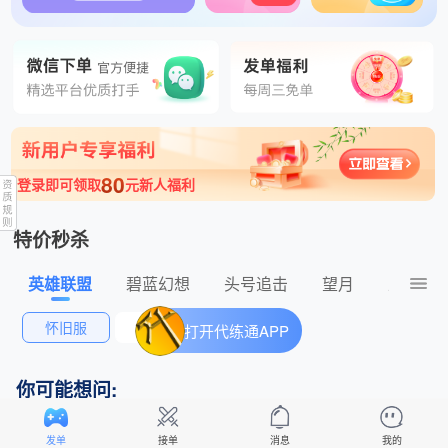
1分钟前 飞一样的感觉陪玩 发布了三角洲行动150元的订单
80
登录即可领取
元新人福利
特价秒杀
英雄联盟
碧蓝幻想
头号追击
望月
王者荣
怀旧服
排位赛
打开代练通APP
你可能想问:
怎么自己定价格、自定义标题发单？
发单
接单
消息
我的