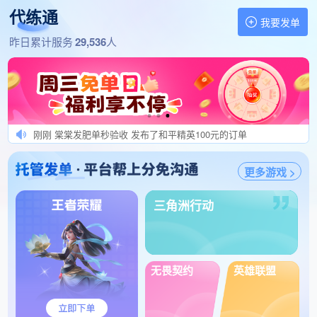
1分钟前 开挂报警处理！ 发布了王者荣耀145元的订单
代练通
1分钟前 狄仁杰秒介入效率秒结 发布了王者荣耀130元的订单
我要发单
1分钟前 秒结优质订单。 发布了三角洲行动160元的订单
找代练,做代练 就上代练通
昨日累计服务
29,536
人
1分钟前 帅的一塌糊涂丶 发布了王者荣耀134元的订单
刚刚 飞一样的感觉陪玩 发布了三角洲行动320元的订单
刚刚 优选订单秒验收 发布了王者荣耀160元的订单
刚刚 只发优质单，科技勿扰 发布了三角洲行动320元的订单
刚刚 棠棠发肥单秒验收 发布了和平精英100元的订单
刚刚 die die 发布了王者荣耀729元的订单
更多游戏 >
刚刚 一土它小木登子 发布了三角洲行动100元的订单
刚刚 老玩家，来牛批打手 发布了王者荣耀130元的订单
三角洲行动
刚刚 热爱发单秒验收 发布了王者荣耀200元的订单
刚刚 Nature发单 发布了三角洲行动360元的订单
刚刚 念念发单秒上号 发布了王者荣耀150元的订单
刚刚 小硕发肥单秒验收 发布了王者荣耀193元的订单
无畏契约
英雄联盟
刚刚 打完当天就结算 发布了王者荣耀140元的订单
1分钟前 必须给你结算快 发布了鸣潮300元的订单