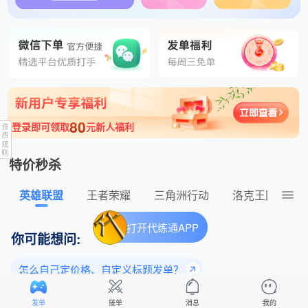
1分钟前 优质发单私家好单 发布了王者荣耀140元的订单
80
登录即可领取
元新人福利
特价秒杀
英雄联盟
王者荣耀
三角洲行动
洛克王国：世
打开代练通APP
你可能想问:
怎么自己定价格、自定义标题发单？
为什么老玩家都选择平台下单？
发单
接单
消息
我的