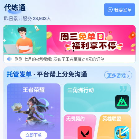
1分钟前 效率五排效率车队接 发布了王者荣耀180元的订单
代练通
1分钟前 USR201404080603 发布了王者荣耀100元的订单
我要发单
1分钟前 打完当天就结算 发布了王者荣耀220元的订单
找代练,做代练 就上代练通
昨日累计服务
28,933
人
1分钟前 战神发肥单秒结 发布了王者荣耀125元的订单
1分钟前 单多又肥结算快 发布了三角洲行动110元的订单
刚刚 飞一样的感觉陪玩 发布了三角洲行动150元的订单
刚刚 高价单外挂委贷绕 发布了王者荣耀140元的订单
刚刚 七月的夜秒验收 发布了王者荣耀210元的订单
刚刚 三角洲肥单秒结算 发布了三角洲行动140元的订单
更多游戏 >
刚刚 开挂报警，打完秒验收 发布了王者荣耀228元的订单
刚刚 热爱发单秒验收 发布了王者荣耀130元的订单
三角洲行动
刚刚 小硕发肥单秒验收 发布了王者荣耀120元的订单
刚刚 能接单的再接单 发布了三角洲行动240元的订单
刚刚 优选订单秒验收 发布了王者荣耀290元的订单
刚刚 实力打手加内部高价群 发布了王者荣耀1388元的订单
无畏契约
英雄联盟
刚刚 USR201504072731 发布了王者荣耀165元的订单
1分钟前 打号隐身关定位。 发布了王者荣耀330元的订单