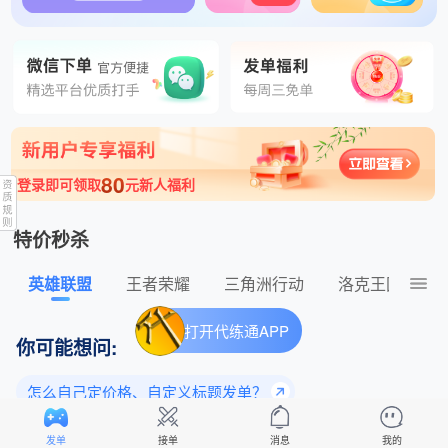
1分钟前 没刷机接我单诛灭九族 发布了王者荣耀130元的订单
80
登录即可领取
元新人福利
特价秒杀
英雄联盟
王者荣耀
三角洲行动
洛克王国：世
打开代练通APP
你可能想问:
怎么自己定价格、自定义标题发单？
为什么老玩家都选择平台下单？
发单
接单
消息
我的