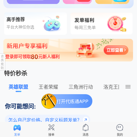
刚刚 初代勿扰结算快 发布了王者荣耀149元的订单
高手推荐
平台大神任你选
80
登录即可领取
元新人福利
特价秒杀
英雄联盟
王者荣耀
三角洲行动
洛克王国：世
打开代练通APP
你可能想问:
怎么自己定价格、自定义标题发单？
为什么老玩家都选择平台下单？
发单
接单
消息
我的