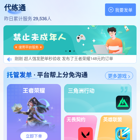
代练通
1分钟前 棠棠发肥单秒验收 发布了和平精英120元的订单
我要发单
1分钟前 小黑蛋高价发单 发布了鸣潮118元的订单
找代练,做代练 就上代练通
昨日累计服务
29,536
人
1分钟前 高价单外挂委贷绕 发布了王者荣耀300元的订单
1分钟前 效率打手有鸡腿) 发布了王者荣耀400元的订单
1分钟前 打号隐身关定位。 发布了王者荣耀500元的订单
刚刚 开gua必提交法yuan 发布了王者荣耀1450元的订单
刚刚 超人强发肥单秒验收 发布了王者荣耀148元的订单
刚刚 念念发单秒上号 发布了王者荣耀150元的订单
刚刚 开挂=转单=扣全压 发布了三角洲行动100元的订单
更多游戏 >
刚刚 小锦哥三角洲工作室 发布了三角洲行动280元的订单
刚刚 下路高手（保证效率） 发布了三角洲行动290元的订单
三角洲行动
刚刚 馒头哟uncle 发布了三角洲行动228元的订单
刚刚 老司机泷泽萝拉 发布了冒险岛怀旧服150元的订单
刚刚 USR201504072731 发布了王者荣耀205元的订单
无畏契约
英雄联盟
刚刚 飞一样的感觉陪玩 发布了三角洲行动320元的订单
刚刚 纯纯小白兔发单 发布了王者荣耀110元的订单