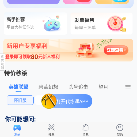
高手推荐
平台大神任你选
80
登录即可领取
元新人福利
特价秒杀
英雄联盟
碧蓝幻想
头号追击
望月
王者荣
怀旧服
排位赛
打开代练通APP
你可能想问:
怎么自己定价格、自定义标题发单？
发单
接单
消息
我的