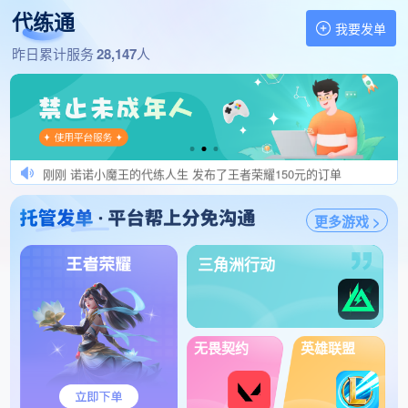
1分钟前 狄仁杰秒介入效率秒结 发布了王者荣耀190元的订单
代练通
1分钟前 不一代练工作室 发布了英雄联盟手游160元的订单
我要发单
1分钟前 肥单 伪代别送 发布了王者荣耀100元的订单
找代练,做代练 就上代练通
昨日累计服务
28,147
人
1分钟前 下路高手（保证效率） 发布了三角洲行动240元的订单
1分钟前 我是伪代。。。 发布了三角洲行动330元的订单
刚刚 都是肥单速度接 发布了冒险岛怀旧服480元的订单
刚刚 Ds发肥单秒验收 发布了王者荣耀280元的订单
刚刚 诺诺小魔王的代练人生 发布了王者荣耀150元的订单
刚刚 禁伪实力来价好 发布了英雄联盟手游150元的订单
更多游戏 >
刚刚 飞一样的感觉陪玩 发布了三角洲行动165元的订单
刚刚 棠棠发肥单秒验收 发布了冒险岛怀旧服220元的订单
三角洲行动
刚刚 小硕发肥单秒验收 发布了王者荣耀197元的订单
刚刚 没实力请勿接单 发布了王者荣耀445元的订单
刚刚 念念发单秒上号 发布了王者荣耀160元的订单
刚刚 殇殇v+zjytc002 发布了王者荣耀100元的订单
无畏契约
英雄联盟
1分钟前 看好代练要求再接 发布了王者荣耀120元的订单
1分钟前 开挂=转单=扣全压 发布了三角洲行动210元的订单