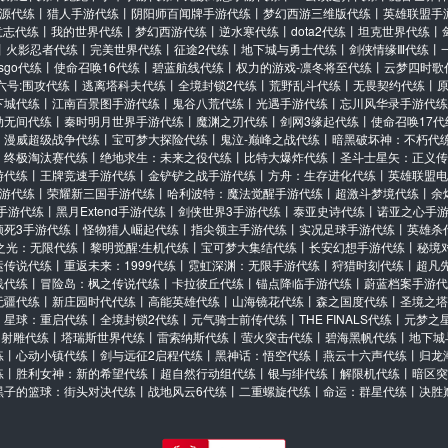
源代练
丨
猎人手游代练
丨
阴阳师百闻牌手游代练
丨
梦幻西游三维版代练
丨
英雄联盟手
意志代练
丨
我的世界代练
丨
梦幻西游代练
丨
逆水寒代练
丨
dota2代练
丨
坦克世界代练
丨
丨
火影忍者代练
丨
完美世界代练
丨
征途2代练
丨
地下城与勇士代练
丨
剑侠情缘Ⅲ代练
丨
csgo代练
丨
使命召唤16代练
丨
碧蓝航线代练
丨
权力的游戏-凛冬将至代练
丨
云梦四时歌
六号:围攻代练
丨
逃离塔科夫代练
丨
全境封锁2代练
丨
荒野乱斗代练
丨
无畏契约代练
丨
下城代练
丨
江南百景图手游代练
丨
鬼谷八荒代练
丨
光遇手游代练
丨
忘川风华录手游代练
劫无间代练
丨
秦时明月世界手游代练
丨
魔渊之刃代练
丨
剑网3缘起代练
丨
使命召唤17代
丨
漫威超级战争代练
丨
宝可梦大探险代练
丨
鬼泣-巅峰之战代练
丨
暗黑破坏神：不朽代
：终极淘汰赛代练
丨
绝地求生：未来之役代练
丨
比特大爆炸代练
丨
圣斗士星矢：正义传
游代练
丨
王牌竞速手游代练
丨
金铲铲之战手游代练
丨
方舟：生存进化代练
丨
英雄联盟电
游代练
丨
荣耀新三国手游代练
丨
哈利波特：魔法觉醒手游代练
丨
超激斗梦境代练
丨
余
手游代练
丨
黑月Extend手游代练
丨
剑侠世界3手游代练
丨
泰亚史诗代练
丨
诺亚之心手
须死3手游代练
丨
怪物猎人崛起代练
丨
指尖领主手游代练
丨
实况足球手游代练
丨
英雄杀
之光：无限代练
丨
黎明觉醒:生机代练
丨
宝可梦大集结代练
丨
长安幻想手游代练
丨
秘境
运传说代练
丨
重返未来：1999代练
丨
霓虹深渊：无限手游代练
丨
狩猎时刻代练
丨
超凡
线代练
丨
冒险岛：枫之传说代练
丨
卡拉彼丘代练
丨
锚点降临手游代练
丨
蔚蓝档案手游代
无疆代练
丨
新庄园时代代练
丨
高能英雄代练
丨
山海镜花代练
丨
森之国度代练
丨
圣境之塔
丨
星球：重启代练
丨
全境封锁2代练
丨
元气骑士前传代练
丨
THE FINALS代练
丨
元梦之
丨
射雕代练
丨
塔瑞斯世界代练
丨
雷索纳斯代练
丨
萤火突击代练
丨
碧海黑帆代练
丨
地下城
练
丨
心动小镇代练
丨
剑与远征2启程代练
丨
黑神话：悟空代练
丨
燕云十六声代练
丨
归龙
练
丨
胜利女神：新的希望代练
丨
超自然行动组代练
丨
银与绯代练
丨
解限机代练
丨
暗区突
黑子的篮球：街头对决代练
丨
战地风云6代练
丨
二重螺旋代练
丨
命运：群星代练
丨
决胜