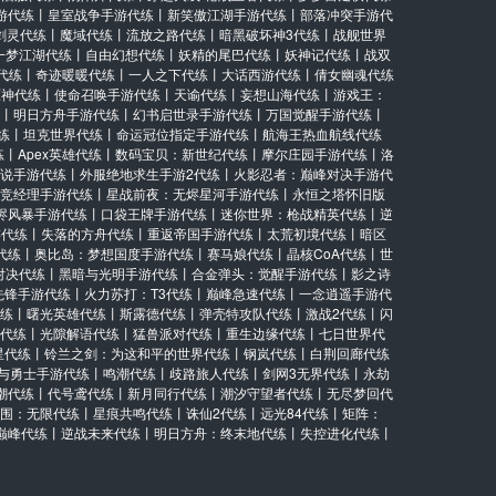
游代练
丨
皇室战争手游代练
丨
新笑傲江湖手游代练
丨
部落冲突手游代
剑灵代练
丨
魔域代练
丨
流放之路代练
丨
暗黑破坏神3代练
丨
战舰世界
一梦江湖代练
丨
自由幻想代练
丨
妖精的尾巴代练
丨
妖神记代练
丨
战双
代练
丨
奇迹暖暖代练
丨
一人之下代练
丨
大话西游代练
丨
倩女幽魂代练
原神代练
丨
使命召唤手游代练
丨
天谕代练
丨
妄想山海代练
丨
游戏王：
丨
明日方舟手游代练
丨
幻书启世录手游代练
丨
万国觉醒手游代练
丨
练
丨
坦克世界代练
丨
命运冠位指定手游代练
丨
航海王热血航线代练
练
丨
Apex英雄代练
丨
数码宝贝：新世纪代练
丨
摩尔庄园手游代练
丨
洛
说手游代练
丨
外服绝地求生手游2代练
丨
火影忍者：巅峰对决手游代
竞经理手游代练
丨
星战前夜：无烬星河手游代练
丨
永恒之塔怀旧版
烬风暴手游代练
丨
口袋王牌手游代练
丨
迷你世界：枪战精英代练
丨
逆
游代练
丨
失落的方舟代练
丨
重返帝国手游代练
丨
太荒初境代练
丨
暗区
代练
丨
奥比岛：梦想国度手游代练
丨
赛马娘代练
丨
晶核CoA代练
丨
世
对决代练
丨
黑暗与光明手游代练
丨
合金弹头：觉醒手游代练
丨
影之诗
先锋手游代练
丨
火力苏打：T3代练
丨
巅峰急速代练
丨
一念逍遥手游代
练
丨
曙光英雄代练
丨
斯露德代练
丨
弹壳特攻队代练
丨
激战2代练
丨
闪
代练
丨
光隙解语代练
丨
猛兽派对代练
丨
重生边缘代练
丨
七日世界代
星代练
丨
铃兰之剑：为这和平的世界代练
丨
钢岚代练
丨
白荆回廊代练
与勇士手游代练
丨
鸣潮代练
丨
歧路旅人代练
丨
剑网3无界代练
丨
永劫
潮代练
丨
代号鸢代练
丨
新月同行代练
丨
潮汐守望者代练
丨
无尽梦回代
围：无限代练
丨
星痕共鸣代练
丨
诛仙2代练
丨
远光84代练
丨
矩阵：
巅峰代练
丨
逆战未来代练
丨
明日方舟：终末地代练
丨
失控进化代练
丨