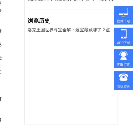
探
卡
浏览历史
软件下载
洛克王国世界寻宝全解：这宝藏藏哪了？点位、精灵、奖励一网打尽
传
APP下载
完
发
客服咨询
漩
定
、
电话咨询
订
洛