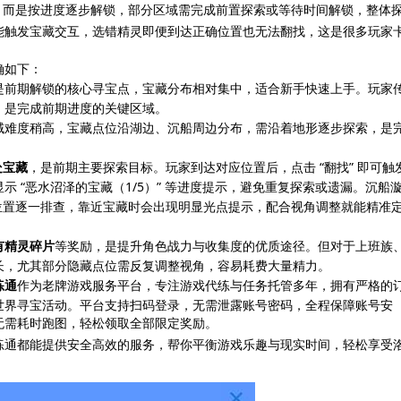
，而是按进度逐步解锁，部分区域需完成前置探索或等待时间解锁，整体
能触发宝藏交互，选错精灵即便到达正确位置也无法翻找，这是很多玩家
确如下：
是前期解锁的核心寻宝点，宝藏分布相对集中，适合新手快速上手。玩家
，是完成前期进度的关键区域。
域难度稍高，宝藏点位沿湖边、沉船周边分布，需沿着地形逐步探索，是
处宝藏
，是前期主要探索目标。玩家到达对应位置后，点击 “翻找” 即可触
 “恶水沼泽的宝藏（1/5）” 等进度提示，避免重复探索或遗漏。沉船
位置逐一排查，靠近宝藏时会出现明显光点提示，配合视角调整就能精准
有精灵碎片
等奖励，是提升角色战力与收集度的优质途径。但对于上班族
长，尤其部分隐藏点位需反复调整视角，容易耗费大量精力。
练通
作为老牌游戏服务平台，专注游戏代练与任务托管多年，拥有严格的
世界寻宝活动。平台支持扫码登录，无需泄露账号密码，全程保障账号安
无需耗时跑图，轻松领取全部限定奖励。
练通都能提供安全高效的服务，帮你平衡游戏乐趣与现实时间，轻松享受