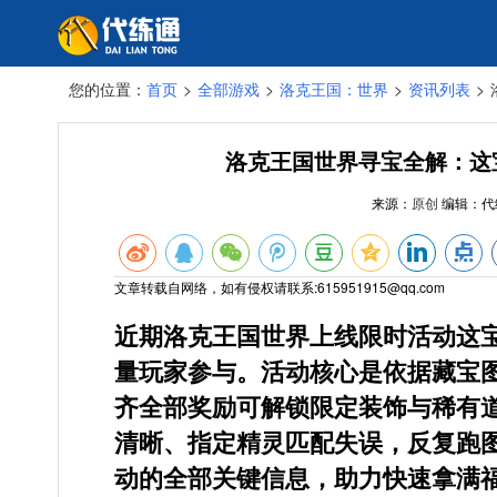
您的位置：
首页
>
全部游戏
>
洛克王国：世界
>
资讯列表
>
洛克王国世界寻宝全解：这
来源：
原创
编辑：
代
文章转载自网络，如有侵权请联系:615951915@qq.com
近期洛克王国世界上线限时活动
这
量玩家参与。活动核心是依据藏宝
齐全部奖励可解锁限定装饰与稀有
清晰、指定精灵匹配失误，反复跑
动的全部关键信息，助力快速拿满