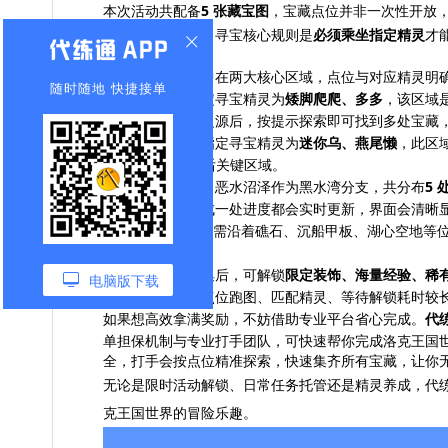
本次活动共配备
5 张藏宝图
，宝藏点位并非一次性开放
索节奏循序渐进。寻宝核心规则是
必须乘坐指定精灵
才
关的主要原因。
活动主要宝藏集中在两大核心区域，点位与对应精灵明
随时随地 快捷接单
黑水湾区域
：指定寻宝精灵为
矮脚爬爬、多多
，该区域
送到黑水峡魔力之源后，按提示探索即可找到多处宝藏
沉船漩涡区域
：指定寻宝精灵为
迷你乌、燕尾懒
，此区
成 5/5 进度的最后关键区域。
从具体点位来看，恶水沼泽作为黑水湾分支，共分布
5 
宝藏获取，每完成一处进度都会实时更新，界面会清晰显示
涡则有
6 处宝藏
，需沿着礁石、沉船甲板、湖心空地等
位。
完成全部宝藏收集后，可解锁
限定装饰、海量经验、稀
电脑版下载
学生党而言，逐点位跑图、匹配精灵、等待解锁耗时较
如果想高效拿满奖励，不妨借助专业平台省心完成。
代
单担保机制与专业打手团队，可快速帮你完成洛克王国
全，打手会按点位精准探索，快速集齐所有宝藏，让你
无论是限时活动解锁、日常任务托管还是精灵养成，代
克王国世界的冒险乐趣。