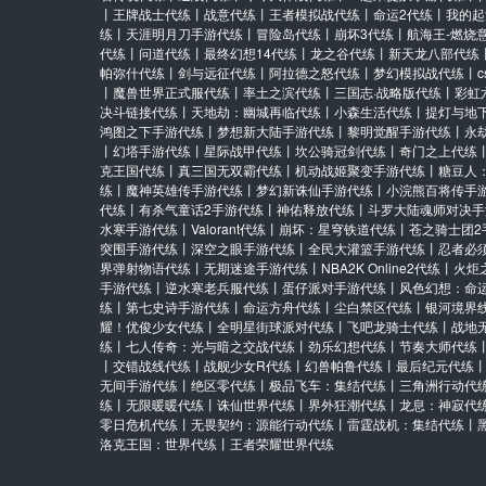
丨
王牌战士代练
丨
战意代练
丨
王者模拟战代练
丨
命运2代练
丨
我的起
练
丨
天涯明月刀手游代练
丨
冒险岛代练
丨
崩坏3代练
丨
航海王-燃烧
代练
丨
问道代练
丨
最终幻想14代练
丨
龙之谷代练
丨
新天龙八部代练
帕弥什代练
丨
剑与远征代练
丨
阿拉德之怒代练
丨
梦幻模拟战代练
丨
丨
魔兽世界正式服代练
丨
率土之滨代练
丨
三国志·战略版代练
丨
彩虹
决斗链接代练
丨
天地劫：幽城再临代练
丨
小森生活代练
丨
提灯与地
鸿图之下手游代练
丨
梦想新大陆手游代练
丨
黎明觉醒手游代练
丨
永
丨
幻塔手游代练
丨
星际战甲代练
丨
坎公骑冠剑代练
丨
奇门之上代练
克王国代练
丨
真三国无双霸代练
丨
机动战姬聚变手游代练
丨
糖豆人
练
丨
魔神英雄传手游代练
丨
梦幻新诛仙手游代练
丨
小浣熊百将传手
代练
丨
有杀气童话2手游代练
丨
神佑释放代练
丨
斗罗大陆魂师对决手
水寒手游代练
丨
Valorant代练
丨
崩坏：星穹铁道代练
丨
苍之骑士团2
突围手游代练
丨
深空之眼手游代练
丨
全民大灌篮手游代练
丨
忍者必
界弹射物语代练
丨
无期迷途手游代练
丨
NBA2K Online2代练
丨
火炬
手游代练
丨
逆水寒老兵服代练
丨
蛋仔派对手游代练
丨
风色幻想：命
练
丨
第七史诗手游代练
丨
命运方舟代练
丨
尘白禁区代练
丨
银河境界
耀！优俊少女代练
丨
全明星街球派对代练
丨
飞吧龙骑士代练
丨
战地
练
丨
七人传奇：光与暗之交战代练
丨
劲乐幻想代练
丨
节奏大师代练
丨
交错战线代练
丨
战舰少女R代练
丨
幻兽帕鲁代练
丨
最后纪元代练
无间手游代练
丨
绝区零代练
丨
极品飞车：集结代练
丨
三角洲行动代
练
丨
无限暖暖代练
丨
诛仙世界代练
丨
界外狂潮代练
丨
龙息：神寂代
零日危机代练
丨
无畏契约：源能行动代练
丨
雷霆战机：集结代练
丨
洛克王国：世界代练
丨
王者荣耀世界代练