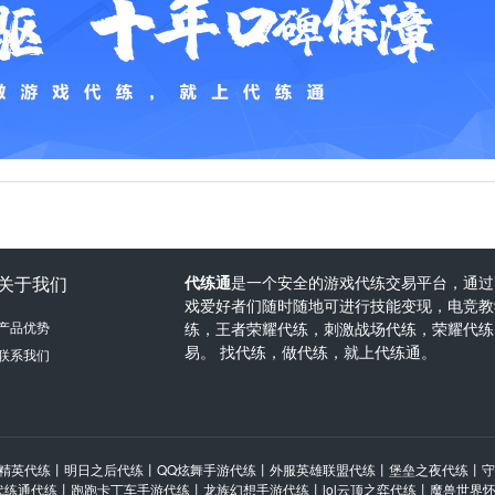
关于我们
代练通
是一个安全的游戏代练交易平台，通过
戏爱好者们随时随地可进行技能变现，电竞教学
产品优势
练，王者荣耀代练，刺激战场代练，荣耀代练
易。 找代练，做代练，就上代练通。
联系我们
精英代练
丨
明日之后代练
丨
QQ炫舞手游代练
丨
外服英雄联盟代练
丨
堡垒之夜代练
丨
守
代练通代练
丨
跑跑卡丁车手游代练
丨
龙族幻想手游代练
丨
lol云顶之弈代练
丨
魔兽世界