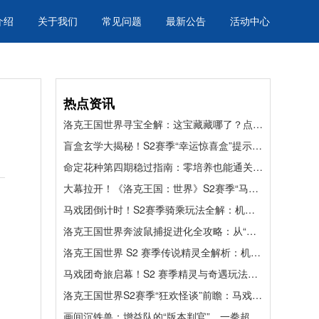
介绍
关于我们
常见问题
最新公告
活动中心
热点资讯
洛克王国世界寻宝全解：这宝藏藏哪了？点位、精灵、奖励一网打尽
盲盒玄学大揭秘！S2赛季“幸运惊喜盒”提示词全解，教你精准拿捏异色精灵
命定花种第四期稳过指南：零培养也能通关，拿满奖励不翻车
大幕拉开！《洛克王国：世界》S2赛季“马戏团”主题全奇遇精灵造型与异色鉴赏指南
马戏团倒计时！S2赛季骑乘玩法全解：机幕方舟“走钢丝”与绝版代币速刷
洛克王国世界奔波鼠捕捉进化全攻略：从“跑图苦力”到“挖矿达人”的养成手册
洛克王国世界 S2 赛季传说精灵全解析：机械核心 + 冰火双神，阵容强度再升级
马戏团奇旅启幕！S2 赛季精灵与奇遇玩法全攻略
洛克王国世界S2赛季“狂欢怪谈”前瞻：马戏团奇遇精灵全图鉴与绝版收藏攻略
画间沉铁兽：增益队的“版本判官”，一拳超人养成全攻略