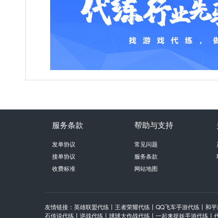
服务条款
帮助与支持
发单协议
常见问题
接单协议
服务条款
收费标准
网站地图
友情链接：
英雄联盟代练
丨
王者荣耀代练
丨
QQ飞车手游代练
丨
和平
石传说代练
丨
逆战代练
丨
球球大作战代练
丨
一起来捉妖手游代练
丨