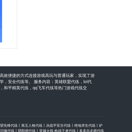
高效便捷的方式连接游戏高玩与普通玩家，实现了游
，安全代练等。 服务内容：英雄联盟代练，lol代
，和平精英代练，qq飞车代练等热门游戏代练交
望先锋代练
丨
第五人格代练
丨
决战平安京代练
丨
绝地求生代练
丨
炉
怀旧服代练
丨
阴阳师代练
丨
穿越火线-枪战王者代练
丨
多多自走棋代练