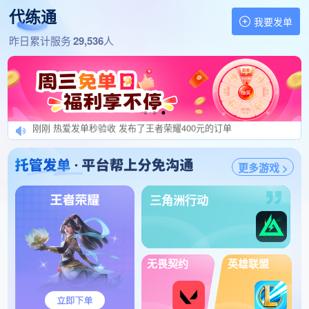
代练通
1分钟前 不急不急不急不急 发布了王者荣耀100元的订单
我要发单
1分钟前 阿风发肥单纯绿来 发布了三角洲行动133元的订单
找代练,做代练 就上代练通
昨日累计服务
29,536
人
1分钟前 加不上看留言提交异常 发布了王者荣耀1500元的订单
1分钟前 USR201611013151 发布了逆战：未来160元的订单
刚刚 狄仁杰秒介入效率秒结 发布了王者荣耀110元的订单
刚刚 小硕发肥单秒验收 发布了王者荣耀115元的订单
刚刚 热爱发单秒验收 发布了王者荣耀400元的订单
刚刚 USR201504072731 发布了王者荣耀150元的订单
刚刚 接我单带（近期结算图 发布了王者荣耀230元的订单
更多游戏 >
刚刚 USR201906205595 发布了王者荣耀180元的订单
刚刚 互利共赢，要绿色效率 发布了洛克王国：世界120元的订单
三角洲行动
刚刚 KrisGod 发布了三角洲行动1450元的订单
刚刚 都是肥单速度接 发布了冒险岛怀旧服300元的订单
刚刚 饺子玳q498189557 发布了三角洲行动200元的订单
无畏契约
英雄联盟
刚刚 良好打手求上家 发布了三角洲行动178元的订单
刚刚 只发肥单七七九四四四 发布了qq飞车手游110元的订单