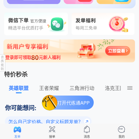
刚刚 打号隐身关定位。 发布了王者荣耀320元的订单
80
登录即可领取
元新人福利
特价秒杀
英雄联盟
王者荣耀
三角洲行动
洛克王国：世
打开代练通APP
你可能想问:
怎么自己定价格、自定义标题发单？
为什么老玩家都选择平台下单？
发单
接单
消息
我的