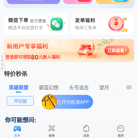
1分钟前 有意v178.6787.7520 发布了王者荣耀180元的订单
80
登录即可领取
元新人福利
特价秒杀
英雄联盟
碧蓝幻想
头号追击
望月
王者荣
怀旧服
排位赛
打开代练通APP
你可能想问:
怎么自己定价格、自定义标题发单？
发单
接单
消息
我的