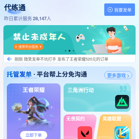
代练通
1分钟前 小硕发肥单秒验收 发布了王者荣耀350元的订单
我要发单
1分钟前 沐橙收租哈夫币 发布了三角洲行动125元的订单
找代练,做代练 就上代练通
昨日累计服务
28,147
人
1分钟前 CDRED律师事务所 发布了和平精英180元的订单
1分钟前 USR202102270 发布了王者荣耀180元的订单
1分钟前 三角洲肥单秒结算 发布了三角洲行动140元的订单
刚刚 沐晨发单秒结算 发布了金铲铲之战220元的订单
刚刚 微笑发单不坑打手 发布了王者荣耀520元的订单
刚刚 优选订单秒验收 发布了王者荣耀200元的订单
刚刚 热爱发单秒验收 发布了王者荣耀340元的订单
更多游戏 >
刚刚 USR201504072731 发布了王者荣耀325元的订单
三角洲行动
刚刚 招PC护航工作室个人 发布了三角洲行动170元的订单
刚刚 超人强发肥单秒验收 发布了王者荣耀120元的订单
刚刚 科技伪代选手勿扰 发布了王者荣耀110元的订单
刚刚 棠棠发肥单秒验收 发布了冒险岛怀旧服350元的订单
无畏契约
英雄联盟
刚刚 开gua必提交法yuan 发布了王者荣耀200元的订单
1分钟前 纯纯小白兔发单 发布了王者荣耀250元的订单