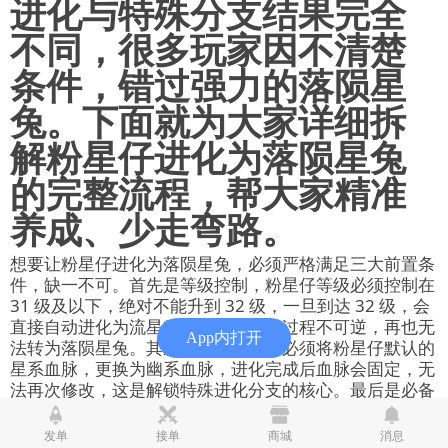
进化与特殊分支结果完全
不同，很多玩家因不清楚
条件，错过强力的落陨星
兔。下面就为大家详细拆
解粉星仔进化为落陨星兔
的完整流程，帮大家精准
养成、少走弯路。
想要让粉星仔进化为落陨星兔，必须严格满足三大前置条
件，缺一不可。首先是等级控制，粉星仔等级必须控制在
31 级及以下，绝对不能升到 32 级，一旦到达 32 级，会
直接自动进化为流星粉耳兔，且进化过程不可逆，再也无
App内打开
法转为落陨星兔。其次是血脉转换，必须将粉星仔默认的
星系血脉，更换为幽系血脉，进化完成后血脉会固定，无
法再次修改，这是解锁特殊进化分支的核心。最后是必备
道具，必须使用幽系血脉秘药，这是切换血脉的唯一道
具，没有替代方案。
发单
接单
商城
消息