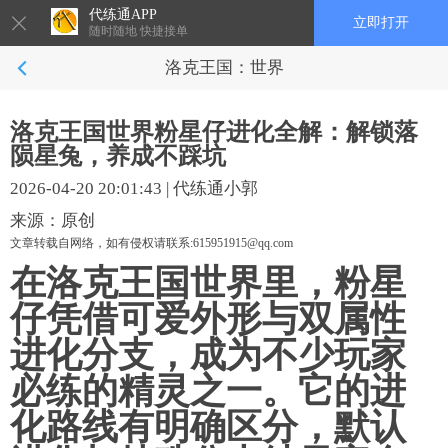
代练通APP
立即打开
随时随地 快捷接单
洛克王国：世界
洛克王国世界粉星仔进化全解：解锁落
陨星兔，养成不踩坑
2026-04-20 20:01:43
|
代练通小郭
来源：原创
文章转载自网络，如有侵权请联系:615951915@qq.com
在洛克王国世界里，粉星
仔凭借可爱外形与双属性
进化分支，成为不少玩家
必练的精灵之一。它的进
化路线有明确区分，默认