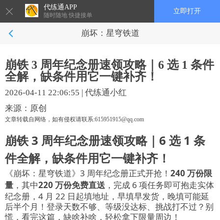
代练通APP
立即打开
随时随地 快捷接单
崩坏：星穹铁道
崩铁 3 周年纪念册速领攻略｜6 选 1 条件
全解，缺条件用它一键补齐！
2026-04-11 22:06:55
|
代练通小红
来源：原创
文章转载自网络，如有侵权请联系:615951915@qq.com
崩铁 3 周年纪念册速领攻略｜6 选 1 条
件全解，缺条件用它一键补齐！
《崩坏：星穹铁道》3 周年纪念册正式开抢！
240 万份限
量
，其中
220 万份免费直送
，完成 6 项任务即可抱走实体
纪念册，4 月 22 日起填地址，早填早发货，晚填可能延
后半个月！登录天数不够、等级没达标、挑战打不过？别
慌，看完这篇，缺啥补啥，轻松拿下限量周边！