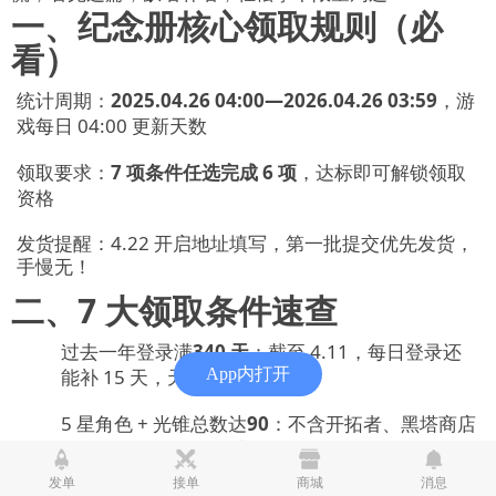
一、纪念册核心领取规则（必
看）
统计周期：
2025.04.26 04:00—2026.04.26 03:59
，游
戏每日 04:00 更新天数
领取要求：
7 项条件任选完成 6 项
，达标即可解锁领取
资格
发货提醒：4.22 开启地址填写，第一批提交优先发货，
手慢无！
二、7 大领取条件速查
过去一年登录满
340 天
：截至 4.11，每日登录还
能补 15 天，天数不够抓紧上线
App内打开
5 星角色 + 光锥总数达
90
：不含开拓者、黑塔商店
光锥、溢出星魂，常驻 / 活动 / 兑换五星均计数
发单
接单
商城
消息
开拓等级≥
60 级
：最高 70 级，补剧情可快速升