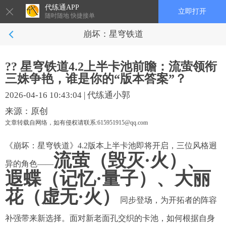
代练通APP
立即打开
随时随地 快捷接单
崩坏：星穹铁道
?? 星穹铁道4.2上半卡池前瞻：流萤领衔
三姝争艳，谁是你的“版本答案”？
2026-04-16 10:43:04
|
代练通小郭
来源：原创
文章转载自网络，如有侵权请联系:615951915@qq.com
《崩坏：星穹铁道》4.2版本上半卡池即将开启，三位风格迥
流萤（毁灭·火）、
异的角色——
遐蝶（记忆·量子）、大丽
花（虚无·火）
同步登场，为开拓者的阵容
补强带来新选择。面对新老面孔交织的卡池，如何根据自身