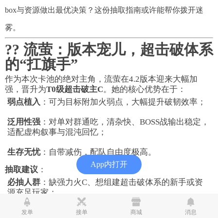
box与资源做出最优决策？这份抽取指南或许能帮你拨开迷
雾。
?? 流萤：版本宠儿，超击破体系
的“扛旗手”
作为本次卡池的绝对主角，流萤在4.2版本迎来大幅加
强，晋升为
T0级超击破主C
。她的核心优势在于：
弱点植入
：可为目标附加火弱点，大幅提升破韧效率；
泛用性强
：对单对群通吃，清杂快、BOSS战输出稳定，
适配虚构叙事与混沌回忆；
生存无忧
：自带减伤，配队自由度极高。
App内打开
抽取建议
：
必抽人群
：缺强力火C、想组建超击破体系的新手或资
源充足玩家；
推荐人群
：已有阮梅/砂金等击破队友，想补火伤或对群
发单
接单
商城
消息