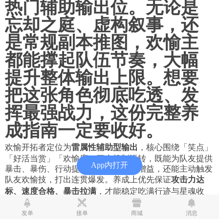
热门辅助输出位。无论是
忘却之庭、虚构叙事，还
是常规副本推图，欢愉主
都能撑起队伍节奏，大幅
提升整体输出上限。想要
把这张角色彻底吃透、发
挥最强战力，这份完整养
成指南一定要收好。
欢愉开拓者定位为
雷属性辅助型输出
，核心围绕「笑点」
「好活当赏」「欢愉度」三大机制运转，既能为队友提供
App内打开
暴击、暴伤、行动提前、解控等强力增益，还能主动触发
队友欢愉技，打出连贯爆发。养成上优先保证
攻击力达
标、速度合格、暴击拉满
，才能稳定吃满行迹与星魂收
益。官方给出的参考面板十分清晰：攻击力至少堆到
2200
以触发行迹加成，速度建议
160+
保证出手频率，暴
发单
接单
商城
消息