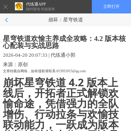
代练通APP
立即打开
随时随地 快捷接单
崩坏：星穹铁道
星穹铁道欢愉主养成全攻略：4.2 版本核
心配装与实战思路
2026-04-20 20:07:33
|
代练通小郭
来源：原创
文章转载自网络，如有侵权请联系:615951915@qq.com
崩坏星穹铁道 4.2 版本上
线后，开拓者正式解锁
欢
愉命途
，凭借强力的全队
增伤、行动拉条与欢愉技
联动能力，一跃成为版本