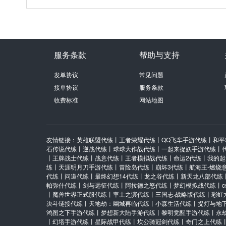
服务条款
帮助与支持
发单协议
常见问题
接单协议
服务条款
收费标准
网站地图
友情链接：
英雄联盟代练
丨
王者荣耀代练
丨
QQ飞车手游代练
丨
和平
石传说代练
丨
逆战代练
丨
球球大作战代练
丨
一起来捉妖手游代练
丨
丨
王牌战士代练
丨
战意代练
丨
王者模拟战代练
丨
命运2代练
丨
我的起
练
丨
天涯明月刀手游代练
丨
冒险岛代练
丨
崩坏3代练
丨
航海王-燃烧
代练
丨
问道代练
丨
最终幻想14代练
丨
龙之谷代练
丨
新天龙八部代练
帕弥什代练
丨
剑与远征代练
丨
阿拉德之怒代练
丨
梦幻模拟战代练
丨
丨
魔兽世界正式服代练
丨
率土之滨代练
丨
三国志·战略版代练
丨
彩虹
决斗链接代练
丨
天地劫：幽城再临代练
丨
小森生活代练
丨
提灯与地
鸿图之下手游代练
丨
梦想新大陆手游代练
丨
黎明觉醒手游代练
丨
永
丨
幻塔手游代练
丨
星际战甲代练
丨
坎公骑冠剑代练
丨
奇门之上代练