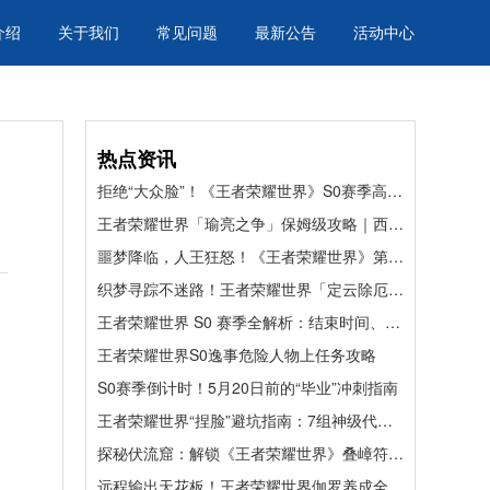
介绍
关于我们
常见问题
最新公告
活动中心
热点资讯
拒绝“大众脸”！《王者荣耀世界》S0赛季高颜值捏脸码合集
王者荣耀世界「瑜亮之争」保姆级攻略｜西施外观 + 滑板皮肤速拿，懒人直接躺赢！
噩梦降临，人王狂怒！《王者荣耀世界》第八章终极Boss帝辛挑战前瞻与备战指南
织梦寻踪不迷路！王者荣耀世界「定云除厄记」全流程速通指南
王者荣耀世界 S0 赛季全解析：结束时间、赛季福利与高效冲分指南
王者荣耀世界S0逸事危险人物上任务攻略
S0赛季倒计时！5月20日前的“毕业”冲刺指南
王者荣耀世界“捏脸”避坑指南：7组神级代码，告别“手残”秒变主角
探秘伏流窟：解锁《王者荣耀世界》叠嶂符印的硬核寻宝指南
远程输出天花板！王者荣耀世界伽罗养成全解，战令主 C 轻松成型