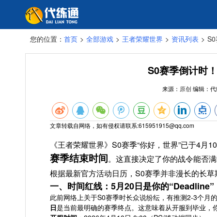
您的位置：
首页
>
全部游戏
>
王者荣耀世界
>
资讯列表
>
S
S0赛季倒计时！
来源：
原创
编辑：
代
文章转载自网络，如有侵权请联系:615951915@qq.com
《王者荣耀世界》S0赛季“你好，世界”已于4月
赛季结束时间
。这直接决定了你的战令能否满
根据最新官方活动日历，S0赛季并非漫长的长草
一、时间红线：5月20日是你的“Deadline”
此前网络上关于S0赛季时长众说纷纭，有推测2-3个月
日
是当前最明确的赛季终点。这意味着从开服到毕业，