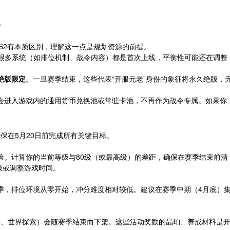
。
、S2有本质区别，理解这一点是规划资源的前提。
着很多系统（如排位机制、战令内容）都是首次上线，平衡性可能还在调整
绝版限定
。一旦赛季结束，这些代表“开服元老”身份的象征将永久绝版，
常会进入游戏内的通用货币兑换池或常驻卡池，不再作为战令专属。如果你
保在5月20日前完成所有关键目标。
验。计算你的当前等级与80级（或最高级）的差距，确保在赛季结束前清
级或调整游戏时间。
季，排位环境从零开始，冲分难度相对较低。建议在赛季中期（4月底）
兽、世界探索）会随赛季结束而下架。这些活动奖励的晶珀、养成材料是