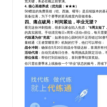
荒关键，务必在截止前拿满。
4. 核心英雄养成（优先级：★★★）
S0赠送的免费英雄（铠、西施、曜等）是后续版本的基
装备拉满，为下个赛季的更高难度内容做准备。
四、痛点破局：时间紧迫，毕业无望？
看完这份冲刺指南，很多玩家会陷入焦虑：
“6周太短了
的真实困境。手动清完每日+周常+活动+排位，每天需要
代练通为你“兜底”
：如果你担心因时间不足而错过S0赛
量精通《王者荣耀世界》机制的打手，他们可以帮你：
战令冲刺
：确保在5月20日前战令等级达标，拿满所有
活动代清
：自动完成每日任务、每周挑战及限定活动，
排位保底
：帮你打到目标段位，拿到赛季结算奖励。
你只需在赛季末上线验收一个“毕业”状态的账号，用省