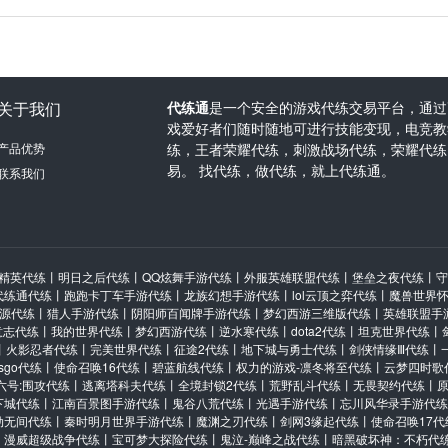
关于我们
代练通
是一个安全的游戏代练交易平台，通过
戏爱好者们随时随地可进行技能变现，电竞教学
产品优势
练，王者荣耀代练，刺激战场代练，荣耀代练
易。 找代练，做代练，就上代练通。
联系我们
精英代练
丨
明日之后代练
丨
QQ炫舞手游代练
丨
外服英雄联盟代练
丨
堡垒之夜代练
丨
守
代练通代练
丨
跑跑卡丁车手游代练
丨
龙族幻想手游代练
丨
lol云顶之弈代练
丨
魔兽世界
源代练
丨
猎人手游代练
丨
阴阳师百闻牌手游代练
丨
梦幻西游三维版代练
丨
英雄联盟手
意志代练
丨
我的世界代练
丨
梦幻西游代练
丨
逆水寒代练
丨
dota2代练
丨
坦克世界代练
丨
丨
火影忍者代练
丨
完美世界代练
丨
征途2代练
丨
地下城与勇士代练
丨
剑侠情缘Ⅲ代练
丨
csgo代练
丨
使命召唤16代练
丨
碧蓝航线代练
丨
权力的游戏-凛冬将至代练
丨
云梦四时歌
六号:围攻代练
丨
逃离塔科夫代练
丨
全境封锁2代练
丨
荒野乱斗代练
丨
无畏契约代练
丨
下城代练
丨
江南百景图手游代练
丨
鬼谷八荒代练
丨
光遇手游代练
丨
忘川风华录手游代练
劫无间代练
丨
秦时明月世界手游代练
丨
魔渊之刃代练
丨
剑网3缘起代练
丨
使命召唤17代
丨
漫威超级战争代练
丨
宝可梦大探险代练
丨
鬼泣-巅峰之战代练
丨
暗黑破坏神：不朽代