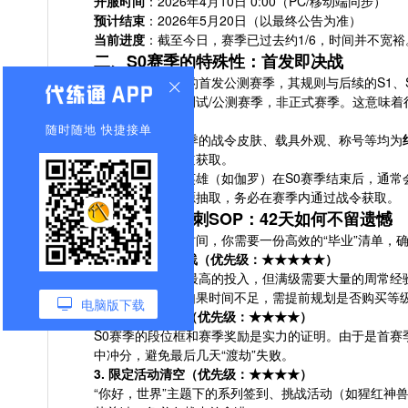
开服时间
：2026年4月10日 0:00（PC/移动端同步）
预计结束
：2026年5月20日（以最终公告为准）
当前进度
：截至今日，赛季已过去约1/6，时间并不宽裕
二、S0赛季的特殊性：首发即决战
S0赛季作为游戏的首发公测赛季，其规则与后续的S1
性质
：属于首发测试/公测赛季，非正式赛季。这意味
中。
随时随地 快捷接单
限定奖励
：S0赛季的战令皮肤、载具外观、称号等均为
法再通过任何渠道获取。
英雄归宿
：战令英雄（如伽罗）在S0赛季结束后，通
不想花费后续资源抽取，务必在赛季内通过战令获取。
三、倒计时冲刺SOP：42天如何不留遗憾
面对仅剩的几周时间，你需要一份高效的“毕业”清单，确
1. 战令满级是底线（优先级：★★★★★）
S0战令是性价比最高的投入，但满级需要大量的周常经
空所有周任务。如果时间不足，需提前规划是否购买等
电脑版下载
2. 排位段位冲分（优先级：★★★★）
S0赛季的段位框和赛季奖励是实力的证明。由于是首赛
中冲分，避免最后几天“渡劫”失败。
3. 限定活动清空（优先级：★★★★）
“你好，世界”主题下的系列签到、挑战活动（如猩红神