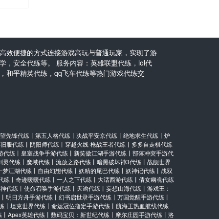
高效便捷的方式连接游戏高玩与普通玩家，实现了游
，安全代练等。 服务内容：英雄联盟代练，lol代
，和平精英代练，qq飞车代练等热门游戏代练交
望先锋代练
丨
第五人格代练
丨
决战平安京代练
丨
绝地求生代练
丨
炉
怀旧服代练
丨
阴阳师代练
丨
穿越火线-枪战王者代练
丨
多多自走棋代练
游代练
丨
皇室战争手游代练
丨
新笑傲江湖手游代练
丨
部落冲突手游代
剑灵代练
丨
魔域代练
丨
流放之路代练
丨
暗黑破坏神3代练
丨
战舰世界
一梦江湖代练
丨
自由幻想代练
丨
妖精的尾巴代练
丨
妖神记代练
丨
战双
代练
丨
奇迹暖暖代练
丨
一人之下代练
丨
大话西游代练
丨
倩女幽魂代练
原神代练
丨
使命召唤手游代练
丨
天谕代练
丨
妄想山海代练
丨
游戏王：
丨
明日方舟手游代练
丨
幻书启世录手游代练
丨
万国觉醒手游代练
丨
练
丨
坦克世界代练
丨
命运冠位指定手游代练
丨
航海王热血航线代练
练
丨
Apex英雄代练
丨
数码宝贝：新世纪代练
丨
摩尔庄园手游代练
丨
洛