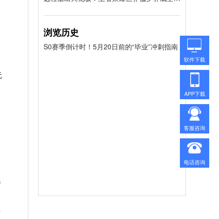
浏览历史
S0赛季倒计时！5月20日前的“毕业”冲刺指南
软件下载
无
APP下载
客服咨询
电话咨询
集
开