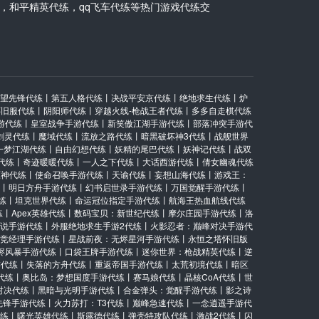
，和平精英代练，qq飞车代练等热门游戏代练交
望先锋代练
丨
第五人格代练
丨
决战平安京代练
丨
绝地求生代练
丨
炉
怀旧服代练
丨
阴阳师代练
丨
穿越火线-枪战王者代练
丨
多多自走棋代练
游代练
丨
皇室战争手游代练
丨
新笑傲江湖手游代练
丨
部落冲突手游代
剑灵代练
丨
魔域代练
丨
流放之路代练
丨
暗黑破坏神3代练
丨
战舰世界
一梦江湖代练
丨
自由幻想代练
丨
妖精的尾巴代练
丨
妖神记代练
丨
战双
代练
丨
奇迹暖暖代练
丨
一人之下代练
丨
大话西游代练
丨
倩女幽魂代练
原神代练
丨
使命召唤手游代练
丨
天谕代练
丨
妄想山海代练
丨
游戏王：
丨
明日方舟手游代练
丨
幻书启世录手游代练
丨
万国觉醒手游代练
丨
练
丨
坦克世界代练
丨
命运冠位指定手游代练
丨
航海王热血航线代练
练
丨
Apex英雄代练
丨
数码宝贝：新世纪代练
丨
摩尔庄园手游代练
丨
洛
说手游代练
丨
外服绝地求生手游2代练
丨
火影忍者：巅峰对决手游代
竞经理手游代练
丨
星战前夜：无烬星河手游代练
丨
永恒之塔怀旧版
烬风暴手游代练
丨
口袋王牌手游代练
丨
迷你世界：枪战精英代练
丨
逆
游代练
丨
失落的方舟代练
丨
重返帝国手游代练
丨
太荒初境代练
丨
暗区
代练
丨
奥比岛：梦想国度手游代练
丨
赛马娘代练
丨
晶核CoA代练
丨
世
对决代练
丨
黑暗与光明手游代练
丨
合金弹头：觉醒手游代练
丨
影之诗
先锋手游代练
丨
火力苏打：T3代练
丨
巅峰急速代练
丨
一念逍遥手游代
练
丨
曙光英雄代练
丨
斯露德代练
丨
弹壳特攻队代练
丨
激战2代练
丨
闪