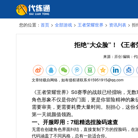
您的位置：
首页
>
全部游戏
>
王者荣耀世界
>
资讯列表
>
拒
拒绝“大众脸”！《王者
来源：
原创
编辑：
代
文章转载自网络，如有侵权请联系:615951915@qq.com
《王者荣耀世界》S0赛季的战鼓已经擂响，无
角色形象不仅是你的门面，更是你冒险精神的象征
需要审美，更需要耗费大量时间。别担心，这份
第一天就颜值领跑。
一、开服即用：7组精选捏脸码速查
无需在创建角色界面纠结，直接复制下方的捏脸码，在游
代码涵盖了不同风格，总有一款适合你。