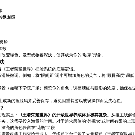
体
具氛围感
级脸
参数
改变瞳色、发型或妆容深浅，使其成为你的“独家”形象。
法
解《王者荣耀世界》捏脸系统的底层逻辑。
滑块微调。例如，将“眼间距”调小可增加角色的英气，将“颧骨高度”调低
场景（如稷下学院广场）预览你的角色，调整腮红与眼影的浓度，确保在
生成新的捏脸码并妥善保存，避免因重装游戏或误操作而丢失心血。
？
的现实是：
《王者荣耀世界》的开放世界养成体系极其复杂
。从推主线解
务，这需要投入海量的时间。对于追求颜值的“外观党”或时间有限的上
漂亮的角色停留在“花瓶”阶段。
的资源收集工作交给专业人。代练通平台汇聚了大量精通《王者荣耀世界