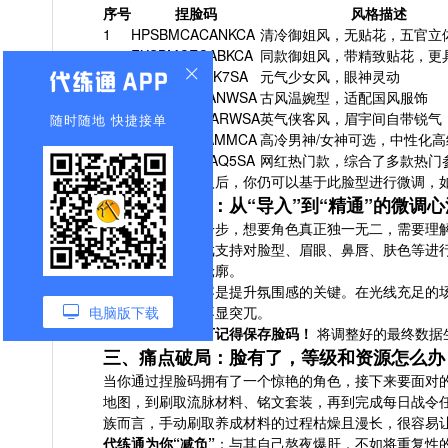
序号
捏脸码
风格描述
1
HPSBMCACANKCA
清冷御姐风，无贴花，五官立
2
FXSBMCECABKCA
同款御姐风，带精致贴花，更
3
336BQCECAK7SA
元气少女风，眼神灵动
4
H6XBOCECANWSA
古风温婉型，适配国风服饰
5
MKXBOCECARWSA
英气侠客风，眉宇间自带锐气
随时随地 快捷接单
6
EO7BKCECAMMCA
高冷男神/女神可选，中性化高
7
SSSRMCACAQ5SA
网红热门款，综合了多款热门
使用小贴士
：导入后，你仍可以基于此脸型进行微调，如
二、进阶美学：从“导入”到“精通”的微调心
直接导入只是第一步，想要角色真正独一无二，需要理
参数化定制
：游戏支持对脸型、眉眼、鼻唇、肤色等进行
可打造更柔和的轮廓。
光影与妆容
：妆容是提升氛围感的关键。在光线充足的
电脑版下载
戏内实际光影下不显突兀。
保存与备份
：
千万记得保存脸码！
将调整好的最终数据
三、痛点破局：脸有了，等级和资源怎么办
当你通过捏脸码拥有了一个惊艳的角色，接下来要面对
地图，到刷取流脉材料、铭文套装，再到完成每日战令任
族而言，手动刷取养成材料的过程枯燥且漫长，很容易让
代练通为你“减负”
：与其自己熬夜爆肝，不如将重复性