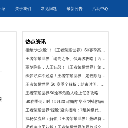
介绍
关于我们
常见问题
最新公告
活动中心
热点资讯
拒绝“大众脸”！《王者荣耀世界》S0赛季高颜值捏脸码合集
王者荣耀世界「瑜亮之争」保姆级攻略｜西施外观 + 滑板皮肤速拿，懒人直接躺赢！
噩梦降临，人王狂怒！《王者荣耀世界》第八章终极Boss帝辛挑战前瞻与备战指南
织梦寻踪不迷路！王者荣耀世界「定云除厄记」全流程速通指南
王者荣耀世界 S0 赛季全解析：结束时间、赛季福利与高效冲分指南
仅
王者荣耀世界S0逸事危险人物上任务攻略
服
S0赛季倒计时！5月20日前的“毕业”冲刺指南
王者荣耀世界“捏脸”避坑指南：7组神级代码，告别“手残”秒变主角
探秘伏流窟：解锁《王者荣耀世界》叠嶂符印的硬核寻宝指南
些
远程输出天花板！王者荣耀世界伽罗养成全解，战令主 C 轻松成型