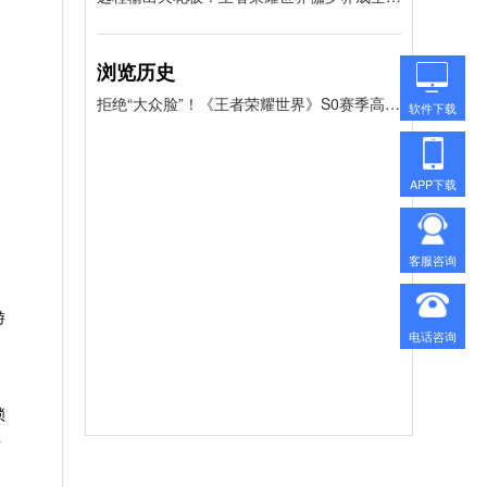
浏览历史
拒绝“大众脸”！《王者荣耀世界》S0赛季高颜值捏脸码合集
软件下载
APP下载
客服咨询
游
电话咨询
锁
班
》