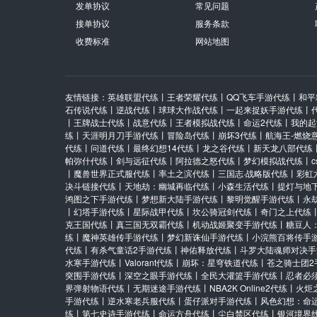
发单协议
常见问题
接单协议
服务条款
收费标准
网站地图
友情链接：
英雄联盟代练
丨
王者荣耀代练
丨
QQ飞车手游代练
丨
和平
石传说代练
丨
逆战代练
丨
球球大作战代练
丨
一起来捉妖手游代练
丨
丨
王牌战士代练
丨
战意代练
丨
王者模拟战代练
丨
命运2代练
丨
我的起
练
丨
天涯明月刀手游代练
丨
冒险岛代练
丨
崩坏3代练
丨
航海王-燃烧
代练
丨
问道代练
丨
最终幻想14代练
丨
龙之谷代练
丨
新天龙八部代练
帕弥什代练
丨
剑与远征代练
丨
阿拉德之怒代练
丨
梦幻模拟战代练
丨
丨
魔兽世界正式服代练
丨
率土之滨代练
丨
三国志·战略版代练
丨
彩虹
决斗链接代练
丨
天地劫：幽城再临代练
丨
小森生活代练
丨
提灯与地
鸿图之下手游代练
丨
梦想新大陆手游代练
丨
黎明觉醒手游代练
丨
永
丨
幻塔手游代练
丨
星际战甲代练
丨
坎公骑冠剑代练
丨
奇门之上代练
克王国代练
丨
真三国无双霸代练
丨
机动战姬聚变手游代练
丨
糖豆人
练
丨
魔神英雄传手游代练
丨
梦幻新诛仙手游代练
丨
小浣熊百将传手
代练
丨
有杀气童话2手游代练
丨
神佑释放代练
丨
斗罗大陆魂师对决手
水寒手游代练
丨
Valorant代练
丨
崩坏：星穹铁道代练
丨
苍之骑士团2
突围手游代练
丨
深空之眼手游代练
丨
全民大灌篮手游代练
丨
忍者必
界弹射物语代练
丨
无期迷途手游代练
丨
NBA2K Online2代练
丨
火炬
手游代练
丨
逆水寒老兵服代练
丨
蛋仔派对手游代练
丨
风色幻想：命
练
丨
第七史诗手游代练
丨
命运方舟代练
丨
尘白禁区代练
丨
银河境界