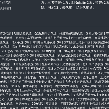
产品优势
练，王者荣耀代练，刺激战场代练，荣耀代练
易。 找代练，做代练，就上代练通。
联系我们
精英代练
丨
明日之后代练
丨
QQ炫舞手游代练
丨
外服英雄联盟代练
丨
堡垒之夜代练
丨
守
代练通代练
丨
跑跑卡丁车手游代练
丨
龙族幻想手游代练
丨
lol云顶之弈代练
丨
魔兽世界
源代练
丨
猎人手游代练
丨
阴阳师百闻牌手游代练
丨
梦幻西游三维版代练
丨
英雄联盟手
意志代练
丨
我的世界代练
丨
梦幻西游代练
丨
逆水寒代练
丨
dota2代练
丨
坦克世界代练
丨
丨
火影忍者代练
丨
完美世界代练
丨
征途2代练
丨
地下城与勇士代练
丨
剑侠情缘Ⅲ代练
丨
csgo代练
丨
使命召唤16代练
丨
碧蓝航线代练
丨
权力的游戏-凛冬将至代练
丨
云梦四时歌
六号:围攻代练
丨
逃离塔科夫代练
丨
全境封锁2代练
丨
荒野乱斗代练
丨
无畏契约代练
丨
下城代练
丨
江南百景图手游代练
丨
鬼谷八荒代练
丨
光遇手游代练
丨
忘川风华录手游代练
劫无间代练
丨
秦时明月世界手游代练
丨
魔渊之刃代练
丨
剑网3缘起代练
丨
使命召唤17代
丨
漫威超级战争代练
丨
宝可梦大探险代练
丨
鬼泣-巅峰之战代练
丨
暗黑破坏神：不朽代
：终极淘汰赛代练
丨
绝地求生：未来之役代练
丨
比特大爆炸代练
丨
圣斗士星矢：正义传
游代练
丨
王牌竞速手游代练
丨
金铲铲之战手游代练
丨
方舟：生存进化代练
丨
英雄联盟电
游代练
丨
荣耀新三国手游代练
丨
哈利波特：魔法觉醒手游代练
丨
超激斗梦境代练
丨
余
手游代练
丨
黑月Extend手游代练
丨
剑侠世界3手游代练
丨
泰亚史诗代练
丨
诺亚之心手
须死3手游代练
丨
怪物猎人崛起代练
丨
指尖领主手游代练
丨
实况足球手游代练
丨
英雄杀
之光：无限代练
丨
黎明觉醒:生机代练
丨
宝可梦大集结代练
丨
长安幻想手游代练
丨
秘境
运传说代练
丨
重返未来：1999代练
丨
霓虹深渊：无限手游代练
丨
狩猎时刻代练
丨
超凡
线代练
丨
冒险岛：枫之传说代练
丨
卡拉彼丘代练
丨
锚点降临手游代练
丨
蔚蓝档案手游代