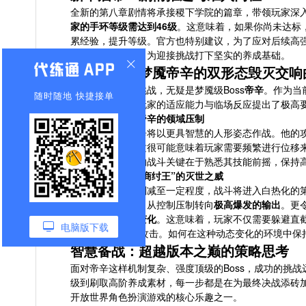
全新的第八章剧情将承接稷下学院的篇章，带领玩家深
家的手环等级需达到46级
。这意味着，如果你尚未达标
累经验，提升等级。官方也特别建议，为了应对后续高强
的
高阶流脉素材
，为迎接挑战打下坚实的养成基础。
终极试炼：梦魇帝辛的双形态毁灭交响
本次更新的核心挑战，无疑是梦魇级Boss
帝辛
。作为当
随时随地 快捷接单
复杂的阶段
，对玩家的适应能力与临场反应提出了极高
第一阶段：人形帝辛的领域压制
在此形态下，帝辛将以更具智慧的人形姿态作战。他的
环形震荡效果
，这很可能意味着玩家需要频繁进行位移
间控制。此阶段的战斗关键在于熟悉其技能前摇，保持
第二阶段：狂怒“商纣王”的灭世之威
当帝辛的血量被削减至一定程度，战斗将进入白热化的第
风格的彻底转变：从控制压制转向
极高爆发的输出
。更
场景坍塌等环境变化
。这意味着，玩家不仅需要躲避直
电脑版下载
Boss更加迅猛的攻击。如何在这种动态变化的环境中
智慧备战：超越版本之巅的策略思考
面对帝辛这样机制复杂、强度顶级的Boss，成功的挑
级到刷取高阶养成素材，每一步都是在为最终决战添砖
开放世界角色扮演游戏的核心乐趣之一。