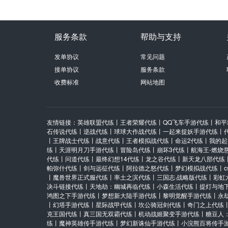
服务条款
帮助与支持
发单协议
常见问题
接单协议
服务条款
收费标准
网站地图
友情链接：
英雄联盟代练
丨
王者荣耀代练
丨
QQ飞车手游代练
丨
和平
石传说代练
丨
逆战代练
丨
球球大作战代练
丨
一起来捉妖手游代练
丨
丨
王牌战士代练
丨
战意代练
丨
王者模拟战代练
丨
命运2代练
丨
我的起
练
丨
天涯明月刀手游代练
丨
冒险岛代练
丨
崩坏3代练
丨
航海王-燃烧
代练
丨
问道代练
丨
最终幻想14代练
丨
龙之谷代练
丨
新天龙八部代练
帕弥什代练
丨
剑与远征代练
丨
阿拉德之怒代练
丨
梦幻模拟战代练
丨
丨
魔兽世界正式服代练
丨
率土之滨代练
丨
三国志·战略版代练
丨
彩虹
决斗链接代练
丨
天地劫：幽城再临代练
丨
小森生活代练
丨
提灯与地
鸿图之下手游代练
丨
梦想新大陆手游代练
丨
黎明觉醒手游代练
丨
永
丨
幻塔手游代练
丨
星际战甲代练
丨
坎公骑冠剑代练
丨
奇门之上代练
克王国代练
丨
真三国无双霸代练
丨
机动战姬聚变手游代练
丨
糖豆人
练
丨
魔神英雄传手游代练
丨
梦幻新诛仙手游代练
丨
小浣熊百将传手