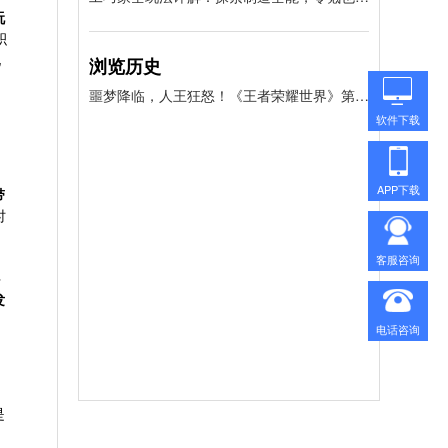
玩
积
化
浏览历史
噩梦降临，人王狂怒！《王者荣耀世界》第八章终极Boss帝辛挑战前瞻与备战指南
软件下载
APP下载
带
时
客服咨询
斗
发
电话咨询
是