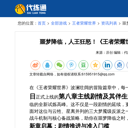
您的位置：
首页
>
全部游戏
>
王者荣耀世界
>
资讯列表
>
噩
噩梦降临，人王狂怒！《王者荣耀世
来源：
原创
编辑：
代
文章转载自网络，如有侵权请联系:615951915@qq.com
在《王者荣耀世界》波澜壮阔的冒险篇章中，每
日
第八章主线剧情及其伴生
正式上线的
临的全新试炼高峰。这不仅是一段剧情的延续，
面对这位与云牲、星离并列的三大梦魇级反派之
战斗机制与核心备战策略，助你在噩梦降临之时
新章启幕：剧情推进与准入门槛