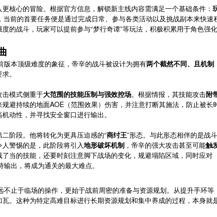
入更核心的冒险。根据官方信息，解锁新主线内容需满足一个基础条件：
，当前的首要任务便是通过完成日常、参与各类活动以及挑战副本来快速
度的战斗，玩家可以提前参与“梦行奇谭”等玩法，积极积累用于角色强
曲
前版本顶级难度的象征，帝辛的战斗被设计为拥有
两个截然不同、且机制
要求。
攻击模式侧重于
大范围的技能压制与强效控场
。根据情报，其技能攻击
附
来规避持续的地面AOE（范围效果）伤害，并注意打断其施法，防止被长
高机动性，并寻找安全窗口进行输出。
二阶段。他将转化为更具压迫感的“
商纣王
”形态。与此形态相伴的是战
令人警惕的是，此阶段将引入
地形破坏机制
，帝辛的强大攻击甚至可能
触
截了当的技能，还要时刻注意脚下战场的变化，规避塌陷区域，同时应对
保持输出，将成为通关的最大难点。
战远不止于临场的操作，更始于战前周密的准备与资源规划。从提升手环等
加瓦。这种为特定高难目标进行长期资源规划和集中养成的过程，本身就