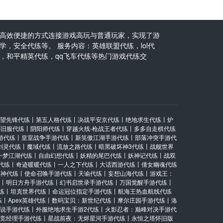
高效便捷的方式连接游戏高玩与普通玩家，实现了游
，安全代练等。 服务内容：英雄联盟代练，lol代
，和平精英代练，qq飞车代练等热门游戏代练交
望先锋代练
丨
第五人格代练
丨
决战平安京代练
丨
绝地求生代练
丨
炉
怀旧服代练
丨
阴阳师代练
丨
穿越火线-枪战王者代练
丨
多多自走棋代练
游代练
丨
皇室战争手游代练
丨
新笑傲江湖手游代练
丨
部落冲突手游代
剑灵代练
丨
魔域代练
丨
流放之路代练
丨
暗黑破坏神3代练
丨
战舰世界
一梦江湖代练
丨
自由幻想代练
丨
妖精的尾巴代练
丨
妖神记代练
丨
战双
代练
丨
奇迹暖暖代练
丨
一人之下代练
丨
大话西游代练
丨
倩女幽魂代练
原神代练
丨
使命召唤手游代练
丨
天谕代练
丨
妄想山海代练
丨
游戏王：
丨
明日方舟手游代练
丨
幻书启世录手游代练
丨
万国觉醒手游代练
丨
练
丨
坦克世界代练
丨
命运冠位指定手游代练
丨
航海王热血航线代练
练
丨
Apex英雄代练
丨
数码宝贝：新世纪代练
丨
摩尔庄园手游代练
丨
洛
说手游代练
丨
外服绝地求生手游2代练
丨
火影忍者：巅峰对决手游代
竞经理手游代练
丨
星战前夜：无烬星河手游代练
丨
永恒之塔怀旧版