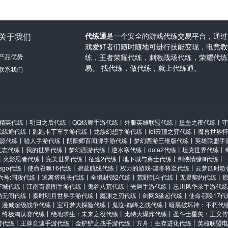
关于我们
代练通
是一个安全的游戏代练交易平台，通过
戏爱好者们随时随地可进行技能变现，电竞教学
产品优势
练，王者荣耀代练，刺激战场代练，荣耀代练
易。 找代练，做代练，就上代练通。
联系我们
精英代练
丨
明日之后代练
丨
QQ炫舞手游代练
丨
外服英雄联盟代练
丨
堡垒之夜代练
丨
守
代练通代练
丨
跑跑卡丁车手游代练
丨
龙族幻想手游代练
丨
lol云顶之弈代练
丨
魔兽世界
源代练
丨
猎人手游代练
丨
阴阳师百闻牌手游代练
丨
梦幻西游三维版代练
丨
英雄联盟手
意志代练
丨
我的世界代练
丨
梦幻西游代练
丨
逆水寒代练
丨
dota2代练
丨
坦克世界代练
丨
丨
火影忍者代练
丨
完美世界代练
丨
征途2代练
丨
地下城与勇士代练
丨
剑侠情缘Ⅲ代练
丨
csgo代练
丨
使命召唤16代练
丨
碧蓝航线代练
丨
权力的游戏-凛冬将至代练
丨
云梦四时歌
六号:围攻代练
丨
逃离塔科夫代练
丨
全境封锁2代练
丨
荒野乱斗代练
丨
无畏契约代练
丨
下城代练
丨
江南百景图手游代练
丨
鬼谷八荒代练
丨
光遇手游代练
丨
忘川风华录手游代练
劫无间代练
丨
秦时明月世界手游代练
丨
魔渊之刃代练
丨
剑网3缘起代练
丨
使命召唤17代
丨
漫威超级战争代练
丨
宝可梦大探险代练
丨
鬼泣-巅峰之战代练
丨
暗黑破坏神：不朽代
：终极淘汰赛代练
丨
绝地求生：未来之役代练
丨
比特大爆炸代练
丨
圣斗士星矢：正义传
游代练
丨
王牌竞速手游代练
丨
金铲铲之战手游代练
丨
方舟：生存进化代练
丨
英雄联盟电