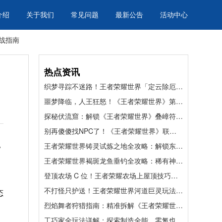
介绍
关于我们
常见问题
最新公告
活动中心
战指南
热点资讯
织梦寻踪不迷路！王者荣耀世界「定云除厄记」全流程速通指南
噩梦降临，人王狂怒！《王者荣耀世界》第八章终极Boss帝辛挑战前瞻与备战指南
探秘伏流窟：解锁《王者荣耀世界》叠嶂符印的硬核寻宝指南
别再傻傻找NPC了！《王者荣耀世界》联动绝版奖励“隐藏入口”大揭秘
王者荣耀世界铸灵试炼之地全攻略：解锁东方曜金色凝武，解谜战斗一步到位
7
王者荣耀世界褐斑龙鱼垂钓全攻略：稀有神鱼轻松上钩，属性拉满快人一步
登顶农场 C 位！王者荣耀农场上屋顶技巧全解，打卡拍照一键拿捏
。
不打怪只护送！王者荣耀世界河道巨灵玩法全解，轻松拿满探索宝箱
态
烈焰舞者狩猎指南：精准拆解《王者荣耀世界》狂暴灼绒的护盾与杀招
工巧家全玩法详解：探索制造全能，零氪也能玩转王者大陆