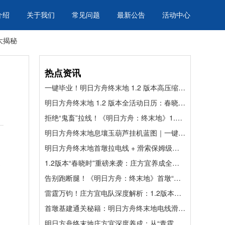
介绍
关于我们
常见问题
最新公告
活动中心
大揭秘
热点资讯
一键毕业！明日方舟终末地 1.2 版本高压缩模块化基建蓝图全解
明日方舟终末地 1.2 版本全活动日历：春晓时启，资源福利一网打尽
拒绝“鬼畜”拉线！《明日方舟：终末地》1.2版本武陵基建“毕业级”布局大揭秘
明日方舟终末地息壤玉葫芦挂机蓝图｜一键摆完躺拿奖励，懒人必抄！
明日方舟终末地首墩拉电线 + 滑索保姆级攻略｜1.2 版本必看，效率拉满！
复
1.2版本“春晓时”重磅来袭：庄方宜养成全解析与资源规划指南
告别跑断腿！《明日方舟：终末地》首墩“光速”基建指南：滑索组网与资源收割的最优解
雷霆万钧！庄方宜电队深度解析：1.2版本T0级核爆配队指南
首墩基建通关秘籍：明日方舟终末地电线滑索全解，高效开荒不迷路
明日方舟终末地庄方宜深度养成：从“青霆剑”机制到毕业配装的全方位指南