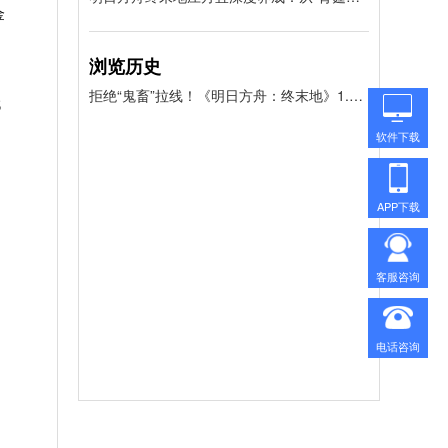
金
浏览历史
拒绝“鬼畜”拉线！《明日方舟：终末地》1.2版本武陵基建“毕业级”布局大揭秘
代
软件下载
APP下载
客服咨询
电话咨询