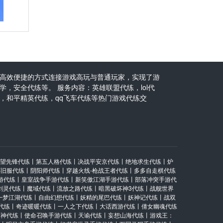
高效便捷的方式连接游戏高玩与普通玩家，实现了游
，安全代练等。 服务内容：英雄联盟代练，lol代
，和平精英代练，qq飞车代练等热门游戏代练交
望先锋代练
丨
第五人格代练
丨
决战平安京代练
丨
绝地求生代练
丨
炉
怀旧服代练
丨
阴阳师代练
丨
穿越火线-枪战王者代练
丨
多多自走棋代练
游代练
丨
皇室战争手游代练
丨
新笑傲江湖手游代练
丨
部落冲突手游代
剑灵代练
丨
魔域代练
丨
流放之路代练
丨
暗黑破坏神3代练
丨
战舰世界
一梦江湖代练
丨
自由幻想代练
丨
妖精的尾巴代练
丨
妖神记代练
丨
战双
代练
丨
奇迹暖暖代练
丨
一人之下代练
丨
大话西游代练
丨
倩女幽魂代练
原神代练
丨
使命召唤手游代练
丨
天谕代练
丨
妄想山海代练
丨
游戏王：