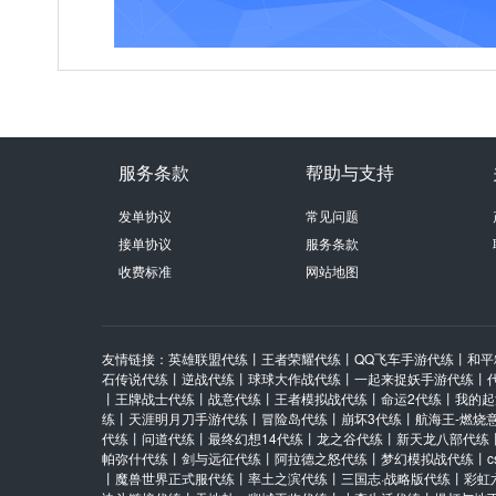
服务条款
帮助与支持
发单协议
常见问题
接单协议
服务条款
收费标准
网站地图
友情链接：
英雄联盟代练
丨
王者荣耀代练
丨
QQ飞车手游代练
丨
和平
石传说代练
丨
逆战代练
丨
球球大作战代练
丨
一起来捉妖手游代练
丨
丨
王牌战士代练
丨
战意代练
丨
王者模拟战代练
丨
命运2代练
丨
我的起
练
丨
天涯明月刀手游代练
丨
冒险岛代练
丨
崩坏3代练
丨
航海王-燃烧
代练
丨
问道代练
丨
最终幻想14代练
丨
龙之谷代练
丨
新天龙八部代练
帕弥什代练
丨
剑与远征代练
丨
阿拉德之怒代练
丨
梦幻模拟战代练
丨
丨
魔兽世界正式服代练
丨
率土之滨代练
丨
三国志·战略版代练
丨
彩虹