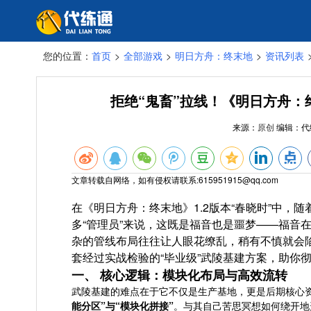
您的位置：
首页
>
全部游戏
>
明日方舟：终末地
>
资讯列表
拒绝“鬼畜”拉线！《明日方舟：
来源：
原创
编辑：
代
文章转载自网络，如有侵权请联系:615951915@qq.com
在《明日方舟：终末地》1.2版本“春晓时”中
多“管理员”来说，这既是福音也是噩梦——福音
杂的管线布局往往让人眼花缭乱，稍有不慎就会陷
套经过实战检验的“毕业级”武陵基建方案，助你
一、 核心逻辑：模块化布局与高效流转
武陵基建的难点在于它不仅是生产基地，更是后期核心资
能分区”与“模块化拼接”
。与其自己苦思冥想如何绕开地