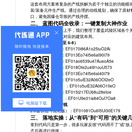
这套布局方案将复杂的产线拆解为若干个独立的功能模
装/装备元件生产线。通过合理的动线规划，确保了原
口，避免因爆仓导致的产线停摆。
二、 蓝图代码全收录：一键复制大神作业
为了方便大家快速上手，我们整理了覆盖武陵区域各个关
码，即可一键生成对应的建筑布局。
武陵核心区（6-1 至 6-8）
随时随地 快捷接单
武陵6-1（右上）：EF0170i86A1o25iuO2Ai
武陵6-2（左上）：EF013Eo74I5e6aI90i79
武陵6-3（右下）：EF01ao6539u47AueoA5e
武陵6-4（右中）：EF018OIe2u4i91ouU573
武陵6-5（左中）：EF013Eo74I5e6aI40i79
武陵6-6（左下）：EF01o5uiE32A06OOI2eO
武陵6-7（天王坪）：EF01o5uiE32A06O1IieO
武陵6-8（首墩）：EF015i217EU68u28eIoe
武陵6-8（首墩B）：EF01U9e31ia84OuI7Oa8
电脑版下载
特殊设施与辅助产线
2.5蓝铁瓶（优化版）：EF01081Ou6I5Ui30E179
三、 落地实操：从“有码”到“可用”的关键
拿到代码只是第一步，很多玩家反馈“代码用不了”或“
态后再进行拼接：