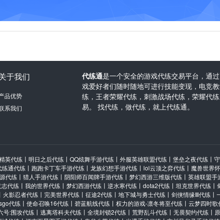
关于我们
代练通
是一个安全的游戏代练交易平台，通过
戏爱好者们随时随地可进行技能变现，电竞教学
产品优势
练，王者荣耀代练，刺激战场代练，荣耀代练
易。 找代练，做代练，就上代练通。
联系我们
精英代练
丨
明日之后代练
丨
QQ炫舞手游代练
丨
外服英雄联盟代练
丨
堡垒之夜代练
丨
守
代练通代练
丨
跑跑卡丁车手游代练
丨
龙族幻想手游代练
丨
lol云顶之弈代练
丨
魔兽世界
源代练
丨
猎人手游代练
丨
阴阳师百闻牌手游代练
丨
梦幻西游三维版代练
丨
英雄联盟手
意志代练
丨
我的世界代练
丨
梦幻西游代练
丨
逆水寒代练
丨
dota2代练
丨
坦克世界代练
丨
丨
火影忍者代练
丨
完美世界代练
丨
征途2代练
丨
地下城与勇士代练
丨
剑侠情缘Ⅲ代练
丨
csgo代练
丨
使命召唤16代练
丨
碧蓝航线代练
丨
权力的游戏-凛冬将至代练
丨
云梦四时歌
六号:围攻代练
丨
逃离塔科夫代练
丨
全境封锁2代练
丨
荒野乱斗代练
丨
无畏契约代练
丨