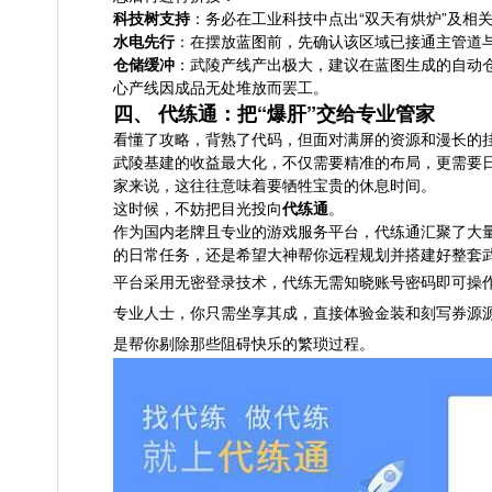
科技树支持
：务必在工业科技中点出“双天有烘炉”及相
水电先行
：在摆放蓝图前，先确认该区域已接通主管道
仓储缓冲
：武陵产线产出极大，建议在蓝图生成的自动仓
心产线因成品无处堆放而罢工。
四、 代练通：把“爆肝”交给专业管家
看懂了攻略，背熟了代码，但面对满屏的资源和漫长的
武陵基建的收益最大化，不仅需要精准的布局，更需要
家来说，这往往意味着要牺牲宝贵的休息时间。
这时候，不妨把目光投向
代练通
。
作为国内老牌且专业的游戏服务平台，代练通汇聚了大量
的日常任务，还是希望大神帮你远程规划并搭建好整套
平台采用无密登录技术，代练无需知晓账号密码即可操作
专业人士，你只需坐享其成，直接体验金装和刻写券源
是帮你剔除那些阻碍快乐的繁琐过程。