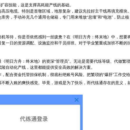
关扩容技能，这是支撑高耗能产线的基础。
与高压电缆。特别是首墩区域，地形复杂，建议先拉好主干线再填充模块
库旁，手动补充几个通用仓储箱，专门用来堆放“息壤”和“电池”，防止核
挂机等待，你是否依然感到一丝疲惫？在《明日方舟：终末地》中，想要
日复一日的资源调配、设施监控和干员排班。对于学业繁重或加班不断的
《明日方舟：终末地》的资深“管理员”。无论是需要代练等级、代做繁
武陵自动化产线，这里都能提供安全高效的解决方案。
，配合资金托管担保机制，彻底杜绝账号风险。把繁琐的“爆肝”工作交
源不断入账的爽快感觉。毕竟，游戏是为了快乐，而代练通存在的意义，