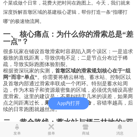
个菜或做个日常，花费大把时间在跑图上。今天，我们就来
深度拆解首墩区域的基建核心逻辑，帮你打造一条“指哪打
哪”的极速物流网。
一、 核心痛点：为什么你的滑索总是“差
一点”？
很多玩家在铺设首墩滑索时容易陷入两个误区：一是追求
极致的直线距离，导致供电不足；二是节点分布过于稀
疏，导致实际跑图体验割裂。
根据资深玩家的实测，
首墩区域的滑索规划核心在于“组
网”而非“单点”
。你需要将栖云林地、蓄水站、控制区以
及首墩内部通过滑索串联成一个闭环。特别是蓄水站周
边，作为木箱子和资源最密集的区域，必须优先铺设高密
度滑索。这里的建议是：不要纠结于几米的误差，如果两
点之间距离过长，
果断使用供电桩续命
，容错率越高，后
App内打开
续的日常跑图就越丝滑。
二、 黄金路线：蓄水站与栖云林地的“双
核驱动”
发单
接单
商城
消息