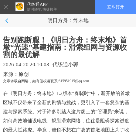
代练通APP
立即打开
随时随地 快捷接单
明日方舟：终末地
告别跑断腿！《明日方舟：终末地》首
墩“光速”基建指南：滑索组网与资源收
割的最优解
2026-04-20 20:10:08
|
代练通小郭
来源：原创
文章转载自网络，如有侵权请联系:615951915@qq.com
在《明日方舟：终末地》1.2版本“春晓时”中，新开放的首墩
区域不仅带来了全新的剧情与挑战，更引入了一套复杂的基
建与探索系统。对于许多刚踏入这片废土的“管理员”来说，
如何高效地铺设电线、规划滑索网络，往往是阻碍探索进度
的最大拦路虎。毕竟，谁也不想在广袤的首墩地图上为了收