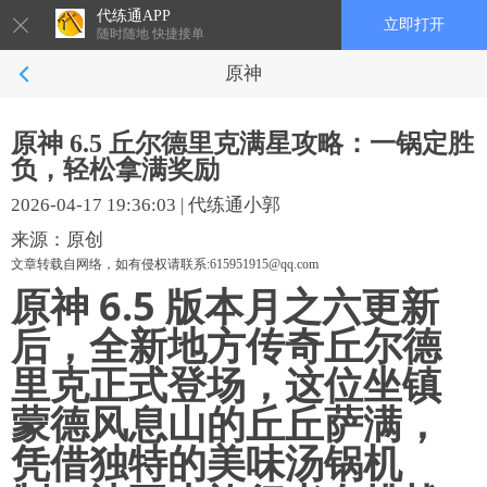
代练通APP
立即打开
随时随地 快捷接单
原神
原神 6.5 丘尔德里克满星攻略：一锅定胜
负，轻松拿满奖励
2026-04-17 19:36:03
|
代练通小郭
来源：原创
文章转载自网络，如有侵权请联系:615951915@qq.com
原神 6.5 版本月之六更新
后，全新地方传奇
丘尔德
里克
正式登场，这位坐镇
蒙德风息山的丘丘萨满，
凭借独特的
美味汤锅
机