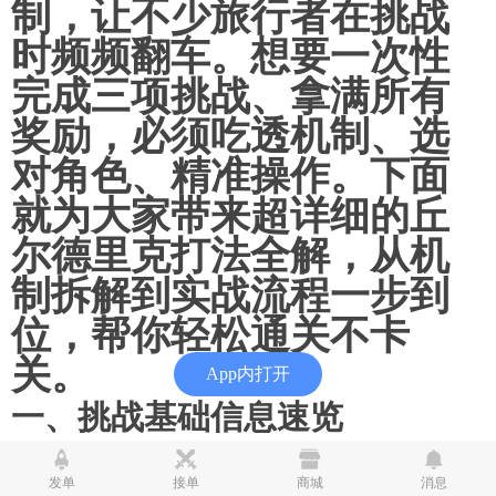
制，让不少旅行者在挑战
时频频翻车。想要一次性
完成三项挑战、拿满所有
奖励，必须吃透机制、选
对角色、精准操作。下面
就为大家带来超详细的丘
尔德里克打法全解，从机
制拆解到实战流程一步到
位，帮你轻松通关不卡
关。
App内打开
一、挑战基础信息速览
丘尔德里克是本次版本新增的地方传奇挑战，核心信息一
目了然：
发单
接单
商城
消息