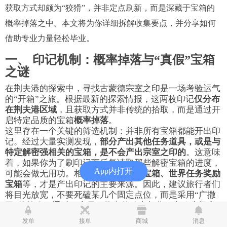
获取方式却颇为“狡猾”，并非定点刷新，而是深藏于宝箱的
概率掉落之中。本文将为你详细拆解收集要点，并分享如何
借助专业力量轻松毕业。
一、 印记机制：概率掉落与“真假”宝箱
之谜
在荆夫港的探索中，寻找古蒙德宗室之印是一场考验运气
的“开箱”之旅。根据最新的探索情报，这两枚印记
仅分布
在荆夫港区域
，且获取方式并非传统的拾取，而是通过开
启特定品质的宝箱
概率掉落
。
这里存在一个关键的筛选机制：并非所有宝箱都能开出印
记。经过大量实测发现，
部分产出其他任务道具，或是与
特定解密强相关的宝箱，是不会产出宗室之印的
。这意味
着，如果你为了刷印记而反复读取那些解密宝箱的进度，
App内打开
可能会做无用功。相反，
普通的探索宝箱、世界任务奖励
宝箱
等，才是产出印记的主要来源。因此，建议旅行者们
将目光放宽，不要死磕某几个固定点位，而是采用“广撒
网”的策略，通过开启尽可能多的珍贵与华丽宝箱来提高
获取概率。
发单
接单
商城
消息