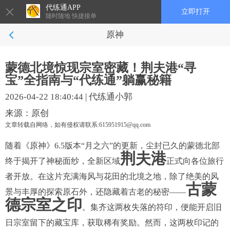
代练通APP
立即打开
随时随地 快捷接单
原神
蒙德北境惊现宗室密藏！荆夫港“寻
宝”全指南与“代练通”躺赢秘籍
2026-04-22 18:40:44
|
代练通小郭
来源：原创
文章转载自网络，如有侵权请联系:615951915@qq.com
随着《原神》6.5版本“月之六”的更新，尘封已久的蒙德北部
荆夫港
终于揭开了神秘面纱，全新区域
正式向各位旅行
者开放。在这片充满海风与花田的北境之地，除了绝美的风
古蒙
景与丰厚的探索原石外，还隐藏着古老的秘密——
德宗室之印
。集齐这两枚失落的符印，便能开启旧
日宗室留下的藏宝库，获取稀有奖励。然而，这两枚印记的