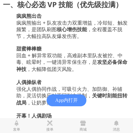
一、核心必选 VP 技能（优先级拉满）
疯疯熊出击
疯疯熊输出 + 队友攻击力双重增益，冷却短、触发
频繁，是团队刷图
核心增伤技能
，全程覆盖不脱
节，大幅拉高队友爆发伤害。
甜蜜棒棒糖
回血 + 解异常双功能，高难副本里队友被控、中
毒、眩晕时，一键清异常保生存，是
攻坚必备保命
神技
，大幅降低团灭风险。
人偶操纵者
强化人偶协同作战，可吸引火力、加防御、补辅
助，灵活切换应对不同副本机制，
关键时刻能扭转
App内打开
战局
，让奶萝辅助能力拉满。
开幕！人偶剧场
群体强力增益，一键加力量、智力、物理 / 魔法攻
击力，BOSS 战开启
瞬间拔高全队输出
，爆发期必
发单
接单
商城
消息