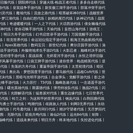
怀旧服代练
丨
阴阳师代练
丨
穿越火线-枪战王者代练
丨
多多自走棋代练
游代练
丨
皇室战争手游代练
丨
新笑傲江湖手游代练
丨
部落冲突手游代
剑灵代练
丨
魔域代练
丨
流放之路代练
丨
暗黑破坏神3代练
丨
战舰世界
一梦江湖代练
丨
自由幻想代练
丨
妖精的尾巴代练
丨
妖神记代练
丨
战双
代练
丨
奇迹暖暖代练
丨
一人之下代练
丨
大话西游代练
丨
倩女幽魂代练
原神代练
丨
使命召唤手游代练
丨
天谕代练
丨
妄想山海代练
丨
游戏王：
丨
明日方舟手游代练
丨
幻书启世录手游代练
丨
万国觉醒手游代练
丨
练
丨
坦克世界代练
丨
命运冠位指定手游代练
丨
航海王热血航线代练
练
丨
Apex英雄代练
丨
数码宝贝：新世纪代练
丨
摩尔庄园手游代练
丨
洛
说手游代练
丨
外服绝地求生手游2代练
丨
火影忍者：巅峰对决手游代
竞经理手游代练
丨
星战前夜：无烬星河手游代练
丨
永恒之塔怀旧版
烬风暴手游代练
丨
口袋王牌手游代练
丨
迷你世界：枪战精英代练
丨
逆
游代练
丨
失落的方舟代练
丨
重返帝国手游代练
丨
太荒初境代练
丨
暗区
代练
丨
奥比岛：梦想国度手游代练
丨
赛马娘代练
丨
晶核CoA代练
丨
世
对决代练
丨
黑暗与光明手游代练
丨
合金弹头：觉醒手游代练
丨
影之诗
先锋手游代练
丨
火力苏打：T3代练
丨
巅峰急速代练
丨
一念逍遥手游代
练
丨
曙光英雄代练
丨
斯露德代练
丨
弹壳特攻队代练
丨
激战2代练
丨
闪
代练
丨
光隙解语代练
丨
猛兽派对代练
丨
重生边缘代练
丨
七日世界代
星代练
丨
铃兰之剑：为这和平的世界代练
丨
钢岚代练
丨
白荆回廊代练
与勇士手游代练
丨
鸣潮代练
丨
歧路旅人代练
丨
剑网3无界代练
丨
永劫
潮代练
丨
代号鸢代练
丨
新月同行代练
丨
潮汐守望者代练
丨
无尽梦回代
围：无限代练
丨
星痕共鸣代练
丨
诛仙2代练
丨
远光84代练
丨
矩阵：
巅峰代练
丨
逆战未来代练
丨
明日方舟：终末地代练
丨
失控进化代练
丨