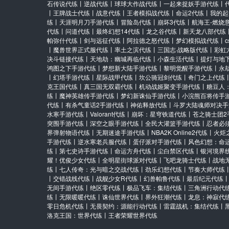
石传说代练
丨
逆战代练
丨
球球大作战代练
丨
一起来捉妖手游代练
丨
丨
王牌战士代练
丨
战意代练
丨
王者模拟战代练
丨
命运2代练
丨
我的起
练
丨
天涯明月刀手游代练
丨
冒险岛代练
丨
崩坏3代练
丨
航海王-燃烧
代练
丨
问道代练
丨
最终幻想14代练
丨
龙之谷代练
丨
新天龙八部代练
帕弥什代练
丨
剑与远征代练
丨
阿拉德之怒代练
丨
梦幻模拟战代练
丨
丨
魔兽世界正式服代练
丨
率土之滨代练
丨
三国志·战略版代练
丨
彩虹
决斗链接代练
丨
天地劫：幽城再临代练
丨
小森生活代练
丨
提灯与地
鸿图之下手游代练
丨
梦想新大陆手游代练
丨
黎明觉醒手游代练
丨
永
丨
幻塔手游代练
丨
星际战甲代练
丨
坎公骑冠剑代练
丨
奇门之上代练
克王国代练
丨
真三国无双霸代练
丨
机动战姬聚变手游代练
丨
糖豆人
练
丨
魔神英雄传手游代练
丨
梦幻新诛仙手游代练
丨
小浣熊百将传手
代练
丨
有杀气童话2手游代练
丨
神佑释放代练
丨
斗罗大陆魂师对决手
水寒手游代练
丨
Valorant代练
丨
崩坏：星穹铁道代练
丨
苍之骑士团2
突围手游代练
丨
深空之眼手游代练
丨
全民大灌篮手游代练
丨
忍者必
界弹射物语代练
丨
无期迷途手游代练
丨
NBA2K Online2代练
丨
火炬
手游代练
丨
逆水寒老兵服代练
丨
蛋仔派对手游代练
丨
风色幻想：命
练
丨
第七史诗手游代练
丨
命运方舟代练
丨
尘白禁区代练
丨
银河境界
耀！优俊少女代练
丨
全明星街球派对代练
丨
飞吧龙骑士代练
丨
战地
练
丨
七人传奇：光与暗之交战代练
丨
劲乐幻想代练
丨
节奏大师代练
丨
交错战线代练
丨
战舰少女R代练
丨
幻兽帕鲁代练
丨
最后纪元代练
无间手游代练
丨
绝区零代练
丨
极品飞车：集结代练
丨
三角洲行动代
练
丨
无限暖暖代练
丨
诛仙世界代练
丨
界外狂潮代练
丨
龙息：神寂代
零日危机代练
丨
无畏契约：源能行动代练
丨
雷霆战机：集结代练
丨
洛克王国：世界代练
丨
王者荣耀世界代练