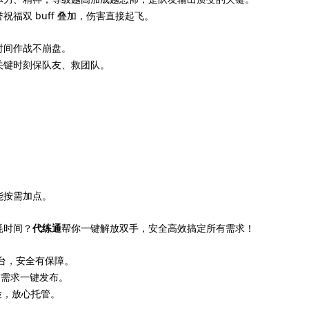
福双 buff 叠加，伤害直接起飞。
时间作战不崩盘。
关键时刻保队友、救团队。
。
能按需加点。
耗时间？
代练通
帮你一键解放双手，安全高效搞定所有需求！
平台，安全有保障。
有需求一键发布。
险，放心托管。