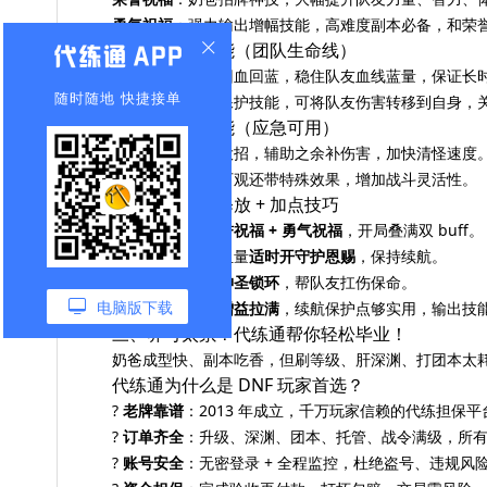
勇气祝福
：强力输出增幅技能，高难度副本必备，和荣誉祝
2. 续航保护技能（团队生命线）
守护恩赐
：持续回血回蓝，稳住队友血线蓝量，保证长
随时随地 快捷接单
神圣锁环
：神级保护技能，可将队友伤害转移到自身，
3. 补充输出技能（应急可用）
正义审判
：高伤大招，辅助之余补伤害，加快清怪速度
忏悔之锤
：伤害可观还带特殊效果，增加战斗灵活性。
二、奶爸技能释放 + 加点技巧
开战前：
优先荣誉祝福 + 勇气祝福
，开局叠满双 buff。
战斗中：看队友血量
适时开守护恩赐
，保持续航。
高危时刻：
秒开神圣锁环
，帮队友扛伤保命。
电脑版下载
加点原则：
核心增益拉满
，续航保护点够实用，输出技
三、养号太累？代练通帮你轻松毕业！
奶爸成型快、副本吃香，但刷等级、肝深渊、打团本太
代练通为什么是 DNF 玩家首选？
?
老牌靠谱
：2013 年成立，千万玩家信赖的代练担保
?
订单齐全
：升级、深渊、团本、托管、战令满级，所
?
账号安全
：无密登录 + 全程监控，杜绝盗号、违规风