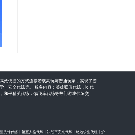
高效便捷的方式连接游戏高玩与普通玩家，实现了游
，安全代练等。 服务内容：英雄联盟代练，lol代
，和平精英代练，qq飞车代练等热门游戏代练交
望先锋代练
丨
第五人格代练
丨
决战平安京代练
丨
绝地求生代练
丨
炉