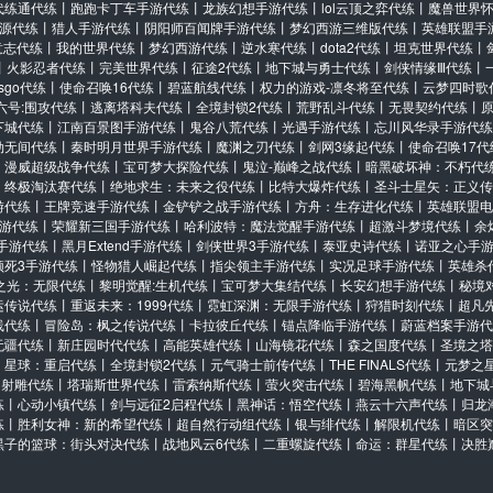
代练通代练
丨
跑跑卡丁车手游代练
丨
龙族幻想手游代练
丨
lol云顶之弈代练
丨
魔兽世界
源代练
丨
猎人手游代练
丨
阴阳师百闻牌手游代练
丨
梦幻西游三维版代练
丨
英雄联盟手
意志代练
丨
我的世界代练
丨
梦幻西游代练
丨
逆水寒代练
丨
dota2代练
丨
坦克世界代练
丨
丨
火影忍者代练
丨
完美世界代练
丨
征途2代练
丨
地下城与勇士代练
丨
剑侠情缘Ⅲ代练
丨
csgo代练
丨
使命召唤16代练
丨
碧蓝航线代练
丨
权力的游戏-凛冬将至代练
丨
云梦四时歌
六号:围攻代练
丨
逃离塔科夫代练
丨
全境封锁2代练
丨
荒野乱斗代练
丨
无畏契约代练
丨
下城代练
丨
江南百景图手游代练
丨
鬼谷八荒代练
丨
光遇手游代练
丨
忘川风华录手游代练
劫无间代练
丨
秦时明月世界手游代练
丨
魔渊之刃代练
丨
剑网3缘起代练
丨
使命召唤17代
丨
漫威超级战争代练
丨
宝可梦大探险代练
丨
鬼泣-巅峰之战代练
丨
暗黑破坏神：不朽代
：终极淘汰赛代练
丨
绝地求生：未来之役代练
丨
比特大爆炸代练
丨
圣斗士星矢：正义传
游代练
丨
王牌竞速手游代练
丨
金铲铲之战手游代练
丨
方舟：生存进化代练
丨
英雄联盟电
游代练
丨
荣耀新三国手游代练
丨
哈利波特：魔法觉醒手游代练
丨
超激斗梦境代练
丨
余
手游代练
丨
黑月Extend手游代练
丨
剑侠世界3手游代练
丨
泰亚史诗代练
丨
诺亚之心手
须死3手游代练
丨
怪物猎人崛起代练
丨
指尖领主手游代练
丨
实况足球手游代练
丨
英雄杀
之光：无限代练
丨
黎明觉醒:生机代练
丨
宝可梦大集结代练
丨
长安幻想手游代练
丨
秘境
运传说代练
丨
重返未来：1999代练
丨
霓虹深渊：无限手游代练
丨
狩猎时刻代练
丨
超凡
线代练
丨
冒险岛：枫之传说代练
丨
卡拉彼丘代练
丨
锚点降临手游代练
丨
蔚蓝档案手游代
无疆代练
丨
新庄园时代代练
丨
高能英雄代练
丨
山海镜花代练
丨
森之国度代练
丨
圣境之塔
丨
星球：重启代练
丨
全境封锁2代练
丨
元气骑士前传代练
丨
THE FINALS代练
丨
元梦之
丨
射雕代练
丨
塔瑞斯世界代练
丨
雷索纳斯代练
丨
萤火突击代练
丨
碧海黑帆代练
丨
地下城
练
丨
心动小镇代练
丨
剑与远征2启程代练
丨
黑神话：悟空代练
丨
燕云十六声代练
丨
归龙
练
丨
胜利女神：新的希望代练
丨
超自然行动组代练
丨
银与绯代练
丨
解限机代练
丨
暗区突
黑子的篮球：街头对决代练
丨
战地风云6代练
丨
二重螺旋代练
丨
命运：群星代练
丨
决胜