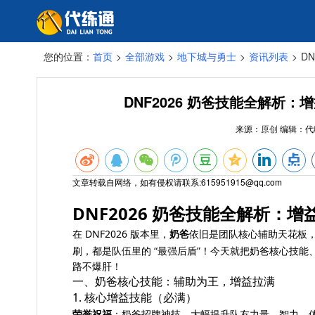
您的位置：
首页
>
全部游戏
>
地下城与勇士
>
资讯列表
>
D
DNF2026 奶爸技能全解析
来源：
原创
编辑：
代
文章转载自网络，如有侵权请联系:615951915@qq.com
DNF2026 奶爸技能全解析：
在 DNF2026 版本里，
奶爸
依旧是团队核心辅助天花板
刷，都是队伍里的 “最强后盾”！今天就把奶爸核心技
路不爆肝！
一、奶爸核心技能：辅助为王，增益拉满
1. 核心增益技能（必满）
荣誉祝福
：奶爸招牌神技，大幅提升队友力量、智力、