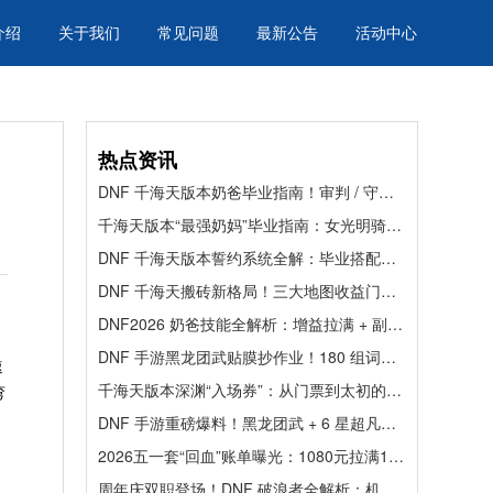
介绍
关于我们
常见问题
最新公告
活动中心
热点资讯
DNF 千海天版本奶爸毕业指南！审判 / 守护双流派全解析
千海天版本“最强奶妈”毕业指南：女光明骑士装备搭配与避坑解析
DNF 千海天版本誓约系统全解：毕业搭配与养成路线一文吃透
DNF 千海天搬砖新格局！三大地图收益门槛全解析，高效摸金一站式指南
DNF2026 奶爸技能全解析：增益拉满 + 副本通吃，代练通助你轻松毕业！
DNF 手游黑龙团武贴膜抄作业！180 组词条极限 1 选，毕业率仅 0.5%，速看最优解
速
千海天版本深渊“入场券”：从门票到太初的终极刷取指南
弯
DNF 手游重磅爆料！黑龙团武 + 6 星超凡史诗登场，深渊武器直接淘汰，开荒速通看这篇！
2026五一套“回血”账单曝光：1080元拉满10套的硬核理财攻略
周年庆双职登场！DNF 破浪者全解析：机制、装备与玩法，新手速成必看