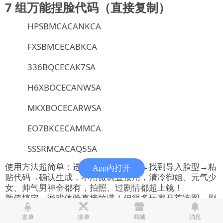
7 组万能捏脸代码（直接复制）
HPSBMCACANKCA
FXSBMCECABKCA
336BQCECAK7SA
H6XBOCECANWSA
MKXBOCECARWSA
EO7BKCECAMMCA
SSSRMCACAQ5SA
使用方法超简单：进入游戏捏脸界面→找到导入脸型→粘
App内打开
贴代码→确认生成，不用微调直接用，清冷御姐、元气少
女、帅气男神全都有，拍照、过剧情都超上镜！
颜值搞定，游戏体验直接拉满！但很多玩家开荒跑图、刷
等级、做任务太耗时间，想快速体验高阶内容、解锁强力
装备，却没时间肝？
发单
接单
商城
消息