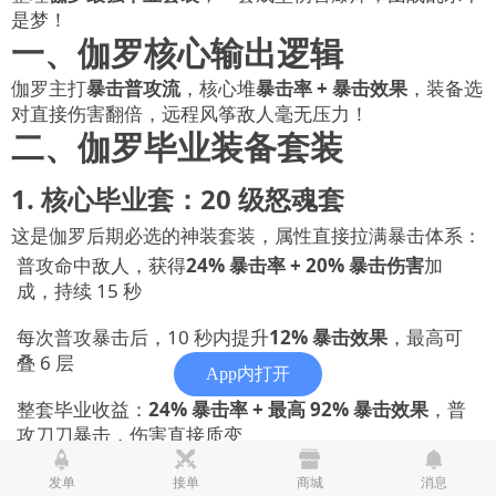
是梦！
一、伽罗核心输出逻辑
伽罗主打
暴击普攻流
，核心堆
暴击率 + 暴击效果
，装备选
对直接伤害翻倍，远程风筝敌人毫无压力！
二、伽罗毕业装备套装
1. 核心毕业套：20 级怒魂套
这是伽罗后期必选的神装套装，属性直接拉满暴击体系：
普攻命中敌人，获得
24% 暴击率 + 20% 暴击伤害
加
成，持续 15 秒
每次普攻暴击后，10 秒内提升
12% 暴击效果
，最高可
叠 6 层
App内打开
整套毕业收益：
24% 暴击率 + 最高 92% 暴击效果
，普
攻刀刀暴击，伤害直接质变
2. 前期过渡套：5 级斗士套
发单
接单
商城
消息