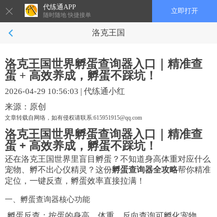
代练通APP
立即打开
随时随地 快捷接单
洛克王国
洛克王国世界孵蛋查询器入口｜精准查
蛋 + 高效养成，孵蛋不踩坑！
2026-04-29 10:56:03
|
代练通小红
来源：原创
文章转载自网络，如有侵权请联系:615951915@qq.com
洛克王国世界孵蛋查询器入口｜精准查
蛋 + 高效养成，孵蛋不踩坑！
还在洛克王国世界里盲目孵蛋？不知道身高体重对应什么
宠物、孵不出心仪精灵？这份
孵蛋查询器全攻略
帮你精准
定位，一键反查，孵蛋效率直接拉满！
一、孵蛋查询器核心功能
孵蛋反查：按蛋的身高、体重，反向查询可孵化宠物