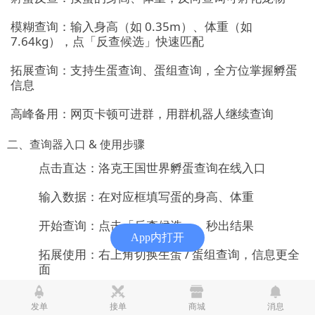
模糊查询：输入身高（如 0.35m）、体重（如
7.64kg），点「反查候选」快速匹配
拓展查询：支持生蛋查询、蛋组查询，全方位掌握孵蛋
信息
高峰备用：网页卡顿可进群，用群机器人继续查询
二、查询器入口 & 使用步骤
点击直达：洛克王国世界孵蛋查询在线入口
输入数据：在对应框填写蛋的身高、体重
开始查询：点击「反查候选」，秒出结果
App内打开
拓展使用：右上角切换生蛋 / 蛋组查询，信息更全
面
三、高效孵蛋 + 轻松养成，代练通助力快人一步
发单
接单
商城
消息