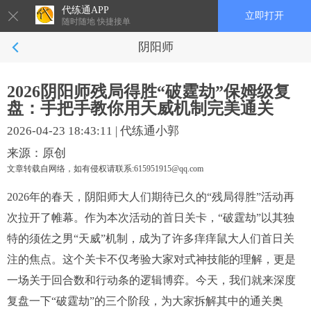
代练通APP
立即打开
随时随地 快捷接单
阴阳师
2026阴阳师残局得胜“破霆劫”保姆级复
盘：手把手教你用天威机制完美通关
2026-04-23 18:43:11
|
代练通小郭
来源：原创
文章转载自网络，如有侵权请联系:615951915@qq.com
2026年的春天，阴阳师大人们期待已久的“残局得胜”活动再
次拉开了帷幕。作为本次活动的首日关卡，“破霆劫”以其独
特的须佐之男“天威”机制，成为了许多痒痒鼠大人们首日关
注的焦点。这个关卡不仅考验大家对式神技能的理解，更是
一场关于回合数和行动条的逻辑博弈。今天，我们就来深度
复盘一下“破霆劫”的三个阶段，为大家拆解其中的通关奥