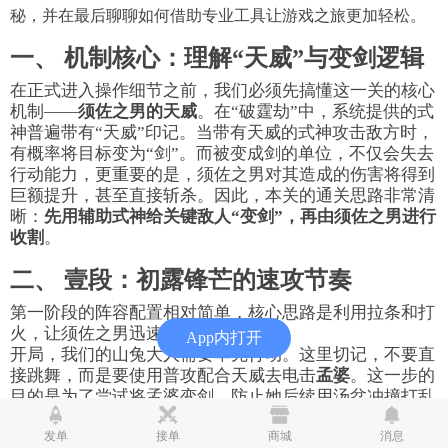
秘，并在最后聊聊如何借助专业工具让游戏之旅更加轻松。
一、 机制核心：理解“天威”与变剑逻辑
在正式进入操作细节之前，我们必须先搞懂这一关的核心
机制——
须佐之男的天威
。在“破霆劫”中，系统提供的式
神普遍带有“天威”印记。当带有天威的式神攻击敌方时，
有概率将目标变为“剑”。而被变成剑的单位，不仅会失去
行动能力，更重要的是，须佐之男对其造成的伤害将得到
巨额提升，甚至直接斩杀。因此，本关的通关思路非常清
晰：
先用辅助式神给关键敌人“变剑”，再由须佐之男进行
收割
。
二、 壹段：初露锋芒的速攻节奏
第一阶段的阵容配置相对简单，核心思路是利用拉条和打
火，让须佐之男迅速出手。
App内打开
开局，我们的山兔大人需要率先行动。这里切记，不要直
接跳舞，而是要使用普攻配合天威去电击
孟婆
。这一步的
目的是为了尝试将孟婆变剑，防止她后续用汤盆冲撞打乱
我们的节奏。紧接着，山兔释放二技能“兔子舞”拉条，提
升全队行动条。
发单
接单
商城
消息