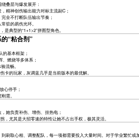
围绕叠层与爆发展开：
发，精神创伤输出能力对标主流副C；
，完全不打断队伍输出节奏；
队常驻的易伤光环。
是典型的“1+1>2”拼图型角色。
系的“粘合剂”
：
能队的基本框架；
辉、燃烧等多体系；
体验流畅。
增伤卡的玩家，灰调蓝几乎是当前版本的最优解。
放心停手；
度刚需。
存位，她负责补伤、增伤、挂热电；
伤拐，尤其是大招零速的特性让她不占出手权，极其灵活。
，到刷取心相、调整配队，每一项都需要投入大量时间。对于学业繁忙或