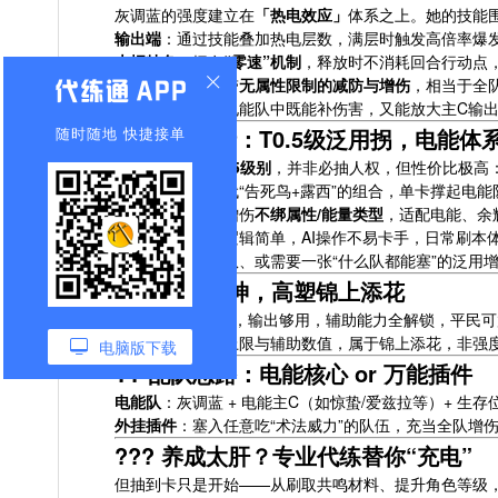
灰调蓝的强度建立在
「热电效应」
体系之上。她的技能
输出端
：通过技能叠加热电层数，满层时触发高倍率爆
大招特色
：拥有
“零速”机制
，释放时不消耗回合行动点
辅助端
：大招附带
无属性限制的减防与增伤
，相当于全
这种设计让她在电能队中既能补伤害，又能放大主C输出，
随时随地 快捷接单
?? 定位解析：T0.5级泛用拐，电能体
攻略将其评为
T0.5级别
，并非必抽人权，但性价比极高
体系救场
：可替代“告死鸟+露西”的组合，单卡撑起电
泛用性强
：减防增伤
不绑属性/能量类型
，适配电能、余
自动友好
：技能逻辑简单，AI操作不易卡手，日常刷本
对于想补强电能队、或需要一张“什么队都能塞”的泛用
?? 0塑即战神，高塑锦上添花
0塑
：机制完全体，输出够用，辅助能力全解锁，平民可
高塑
：提升输出上限与辅助数值，属于锦上添花，非强
电脑版下载
?? 配队思路：电能核心 or 万能插件
电能队
：灰调蓝 + 电能主C（如惊蛰/爱兹拉等）+ 生
外挂插件
：塞入任意吃“术法威力”的队伍，充当全队增
??? 养成太肝？专业代练替你“充电”
但抽到卡只是开始——从刷取共鸣材料、提升角色等级