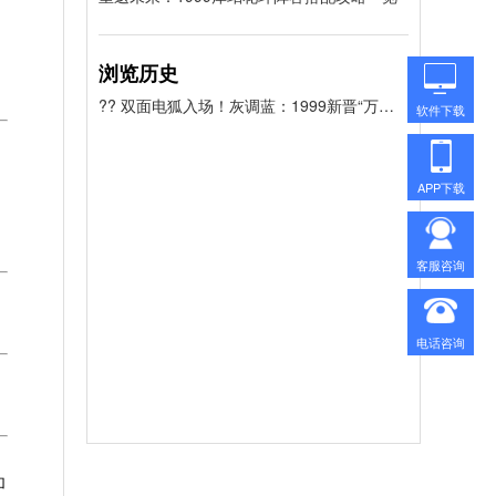
浏览历史
?? 双面电狐入场！灰调蓝：1999新晋“万能插件”，电能队的救世主还是泛用神卡？
软件下载
APP下载
客服咨询
电话咨询
加