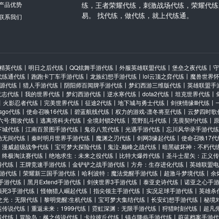
产品优势
练，王者荣耀代练，刺激战场代练，荣耀代练
易。 找代练，做代练，就上代练通。
联系我们
精英代练
丨
明日之后代练
丨
QQ炫舞手游代练
丨
外服英雄联盟代练
丨
堡垒之夜代练
丨
守
代练通代练
丨
跑跑卡丁车手游代练
丨
龙族幻想手游代练
丨
lol云顶之弈代练
丨
魔兽世界
源代练
丨
猎人手游代练
丨
阴阳师百闻牌手游代练
丨
梦幻西游三维版代练
丨
英雄联盟手
意志代练
丨
我的世界代练
丨
梦幻西游代练
丨
逆水寒代练
丨
dota2代练
丨
坦克世界代练
丨
丨
火影忍者代练
丨
完美世界代练
丨
征途2代练
丨
地下城与勇士代练
丨
剑侠情缘Ⅲ代练
丨
csgo代练
丨
使命召唤16代练
丨
碧蓝航线代练
丨
权力的游戏-凛冬将至代练
丨
云梦四时歌
六号:围攻代练
丨
逃离塔科夫代练
丨
全境封锁2代练
丨
荒野乱斗代练
丨
无畏契约代练
丨
下城代练
丨
江南百景图手游代练
丨
鬼谷八荒代练
丨
光遇手游代练
丨
忘川风华录手游代练
劫无间代练
丨
秦时明月世界手游代练
丨
魔渊之刃代练
丨
剑网3缘起代练
丨
使命召唤17代
丨
漫威超级战争代练
丨
宝可梦大探险代练
丨
鬼泣-巅峰之战代练
丨
暗黑破坏神：不朽代
：终极淘汰赛代练
丨
绝地求生：未来之役代练
丨
比特大爆炸代练
丨
圣斗士星矢：正义传
游代练
丨
王牌竞速手游代练
丨
金铲铲之战手游代练
丨
方舟：生存进化代练
丨
英雄联盟电
游代练
丨
荣耀新三国手游代练
丨
哈利波特：魔法觉醒手游代练
丨
超激斗梦境代练
丨
余
手游代练
丨
黑月Extend手游代练
丨
剑侠世界3手游代练
丨
泰亚史诗代练
丨
诺亚之心手
须死3手游代练
丨
怪物猎人崛起代练
丨
指尖领主手游代练
丨
实况足球手游代练
丨
英雄杀
之光：无限代练
丨
黎明觉醒:生机代练
丨
宝可梦大集结代练
丨
长安幻想手游代练
丨
秘境
运传说代练
丨
重返未来：1999代练
丨
霓虹深渊：无限手游代练
丨
狩猎时刻代练
丨
超凡
线代练
丨
冒险岛：枫之传说代练
丨
卡拉彼丘代练
丨
锚点降临手游代练
丨
蔚蓝档案手游代