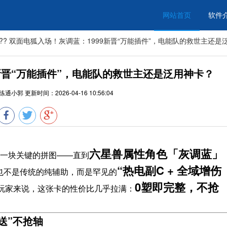
网站首页
软件
?? 双面电狐入场！灰调蓝：1999新晋“万能插件”，电能队的救世主还是
9新晋“万能插件”，电能队的救世主还是泛用神卡？
练通小郭
更新时间：
2026-04-16 10:56:04
六星兽属性角色「灰调蓝」
直缺一块关键的拼图——直到
“热电副C + 全域增伤
也不是传统的纯辅助，而是罕见的
0塑即完整，不抢
的玩家来说，这张卡的性价比几乎拉满：
送”不抢轴