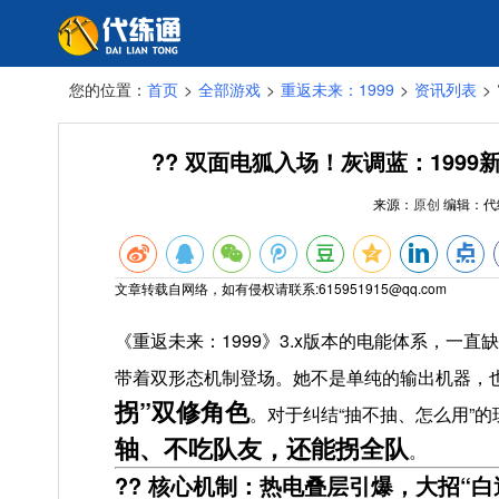
您的位置：
首页
>
全部游戏
>
重返未来：1999
>
资讯列表
>
?? 双面电狐入场！灰调蓝：199
来源：
原创
编辑：
代
文章转载自网络，如有侵权请联系:615951915@qq.com
《重返未来：1999》3.x版本的电能体系，一
带着双形态机制登场。她不是单纯的输出机器，
拐”双修角色
。对于纠结“抽不抽、怎么用”
轴、不吃队友，还能拐全队
。
?? 核心机制：热电叠层引爆，大招“白