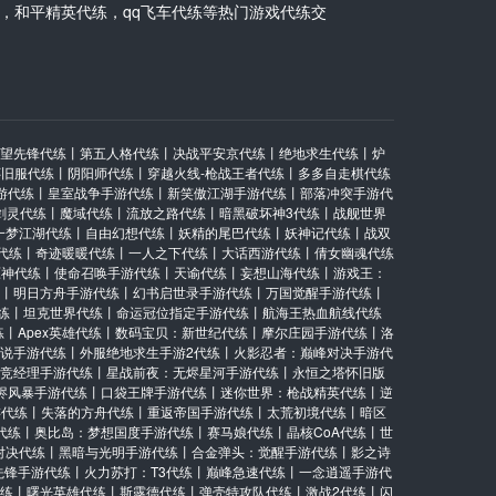
，和平精英代练，qq飞车代练等热门游戏代练交
望先锋代练
丨
第五人格代练
丨
决战平安京代练
丨
绝地求生代练
丨
炉
怀旧服代练
丨
阴阳师代练
丨
穿越火线-枪战王者代练
丨
多多自走棋代练
游代练
丨
皇室战争手游代练
丨
新笑傲江湖手游代练
丨
部落冲突手游代
剑灵代练
丨
魔域代练
丨
流放之路代练
丨
暗黑破坏神3代练
丨
战舰世界
一梦江湖代练
丨
自由幻想代练
丨
妖精的尾巴代练
丨
妖神记代练
丨
战双
代练
丨
奇迹暖暖代练
丨
一人之下代练
丨
大话西游代练
丨
倩女幽魂代练
原神代练
丨
使命召唤手游代练
丨
天谕代练
丨
妄想山海代练
丨
游戏王：
丨
明日方舟手游代练
丨
幻书启世录手游代练
丨
万国觉醒手游代练
丨
练
丨
坦克世界代练
丨
命运冠位指定手游代练
丨
航海王热血航线代练
练
丨
Apex英雄代练
丨
数码宝贝：新世纪代练
丨
摩尔庄园手游代练
丨
洛
说手游代练
丨
外服绝地求生手游2代练
丨
火影忍者：巅峰对决手游代
竞经理手游代练
丨
星战前夜：无烬星河手游代练
丨
永恒之塔怀旧版
烬风暴手游代练
丨
口袋王牌手游代练
丨
迷你世界：枪战精英代练
丨
逆
游代练
丨
失落的方舟代练
丨
重返帝国手游代练
丨
太荒初境代练
丨
暗区
代练
丨
奥比岛：梦想国度手游代练
丨
赛马娘代练
丨
晶核CoA代练
丨
世
对决代练
丨
黑暗与光明手游代练
丨
合金弹头：觉醒手游代练
丨
影之诗
先锋手游代练
丨
火力苏打：T3代练
丨
巅峰急速代练
丨
一念逍遥手游代
练
丨
曙光英雄代练
丨
斯露德代练
丨
弹壳特攻队代练
丨
激战2代练
丨
闪