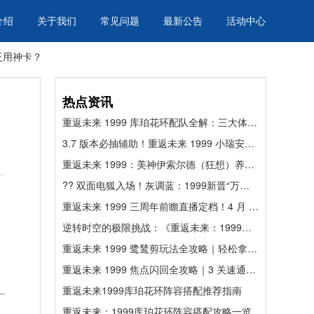
介绍
关于我们
常见问题
最新公告
活动中心
泛用神卡？
热点资讯
重返未来 1999 库珀花环配队全解：三大体系稳通高难，辅助强度拉满
3.7 版本必抽辅助！重返未来 1999 小瑞安侬全解析：万金油插件，多体系通吃
重返未来 1999：美神伊索尔德（狂想）养成全解，余辉队核心必看
?? 双面电狐入场！灰调蓝：1999新晋“万能插件”，电能队的救世主还是泛用神卡？
重返未来 1999 三周年前瞻直播定档！4 月 18 日 19 点锁定，主线终章重磅来袭
逆转时空的极限挑战：《重返未来：1999》焦点闪回全关卡深度解析与满星配队指南
重返未来 1999 鹭鸶剪玩法全攻略｜轻松拿满奖励，懒人也能通关！
重返未来 1999 焦点闪回全攻略｜3 关速通阵容 + 代练通助你躺拿满星奖励！
重返未来1999库珀花环阵容搭配推荐指南
重返未来：1999库珀花环阵容搭配攻略一览