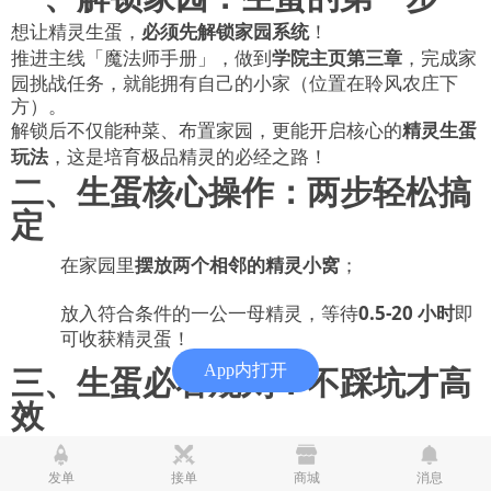
想让精灵生蛋，
必须先解锁家园系统
！
推进主线「魔法师手册」，做到
学院主页第三章
，完成家
园挑战任务，就能拥有自己的小家（位置在聆风农庄下
方）。
解锁后不仅能种菜、布置家园，更能开启核心的
精灵生蛋
玩法
，这是培育极品精灵的必经之路！
二、生蛋核心操作：两步轻松搞
定
在家园里
摆放两个相邻的精灵小窝
；
放入符合条件的一公一母精灵，等待
0.5-20 小时
即
可收获精灵蛋！
三、生蛋必看规则：不踩坑才高
App内打开
效
配对前提：
同蛋组 + 一公一母
（蛋组≠属性，近似同种
族才能繁育）；
发单
接单
商城
消息