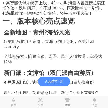
+ 高智能伙伴系统齐上线，40 + 小时海量内容直接拉满江
湖体验！没时间肝、打不过 BOSS、探索慢半拍？别慌，
代练通
帮你一键解锁全部快乐，轻松当青州大侠！
一、版本核心亮点速览
全新地图：青州?海岱风光
取材山东北部 + 东部，大海与岱山交织，绝美江湖
scenery
全域可探索，隐藏宝箱、奇遇、风土人情拉满，沉浸式
拉满
新门派：文津馆（双门派自由游历）
不用退原门派，
访学游历
直接加入，自由切换身份
App内打开
肃礼正行门规，制止恶意玩法，践行 “为天下立规矩”
专属求学生活玩法、门派商店、宿舍等特色系统
发单
接单
商城
消息