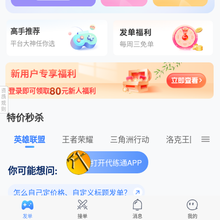
高手推荐
平台大神任你选
80
登录即可领取
元新人福利
特价秒杀
英雄联盟
王者荣耀
三角洲行动
洛克王国：世
打开代练通APP
你可能想问:
怎么自己定价格、自定义标题发单？
为什么老玩家都选择平台下单？
发单
接单
消息
我的