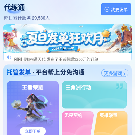
1分钟前 不一代练工作室 发布了英雄联盟手游346元的订单
代练通
我要发单
1分钟前 全世界最厉害的乖 发布了三角洲行动240元的订单
找代练,做代练 就上代练通
昨日累计服务
29,536
人
1分钟前 架维lfq9787 发布了三角洲行动150元的订单
刚刚 纯纯小白兔发单 发布了王者荣耀110元的订单
刚刚 开gua必提交法yuan 发布了王者荣耀700元的订单
刚刚 初代勿扰结算快 发布了王者荣耀149元的订单
刚刚 USR201504072731 发布了英雄联盟手游161元的订单
刚刚 吴kiwi通天代 发布了王者荣耀3250元的订单
刚刚 USR202102270 发布了王者荣耀300元的订单
更多游戏 >
刚刚 伪代别来送钱~· 发布了三角洲行动600元的订单
刚刚 棠棠发肥单秒验收 发布了和平精英120元的订单
三角洲行动
刚刚 小黑蛋高价发单 发布了鸣潮118元的订单
刚刚 高价单外挂委贷绕 发布了王者荣耀300元的订单
刚刚 效率打手有鸡腿) 发布了王者荣耀400元的订单
无畏契约
英雄联盟
刚刚 打号隐身关定位。 发布了王者荣耀500元的订单
刚刚 USR201906205595 发布了王者荣耀155元的订单
1分钟前 念念发单秒上号 发布了王者荣耀254元的订单