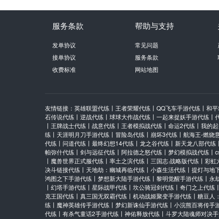
服务条款
帮助与支持
发单协议
常见问题
接单协议
服务条款
收费标准
网站地图
友情链接：
英雄联盟代练
丨
王者荣耀代练
丨
QQ飞车手游代练
丨
和平
石传说代练
丨
逆战代练
丨
球球大作战代练
丨
一起来捉妖手游代练
丨
丨
王牌战士代练
丨
战意代练
丨
王者模拟战代练
丨
命运2代练
丨
我的起
练
丨
天涯明月刀手游代练
丨
冒险岛代练
丨
崩坏3代练
丨
航海王-燃烧
代练
丨
问道代练
丨
最终幻想14代练
丨
龙之谷代练
丨
新天龙八部代练
帕弥什代练
丨
剑与远征代练
丨
阿拉德之怒代练
丨
梦幻模拟战代练
丨
丨
魔兽世界正式服代练
丨
率土之滨代练
丨
三国志·战略版代练
丨
彩虹
决斗链接代练
丨
天地劫：幽城再临代练
丨
小森生活代练
丨
提灯与地
鸿图之下手游代练
丨
梦想新大陆手游代练
丨
黎明觉醒手游代练
丨
永
丨
幻塔手游代练
丨
星际战甲代练
丨
坎公骑冠剑代练
丨
奇门之上代练
克王国代练
丨
真三国无双霸代练
丨
机动战姬聚变手游代练
丨
糖豆人
练
丨
魔神英雄传手游代练
丨
梦幻新诛仙手游代练
丨
小浣熊百将传手
代练
丨
有杀气童话2手游代练
丨
神佑释放代练
丨
斗罗大陆魂师对决手