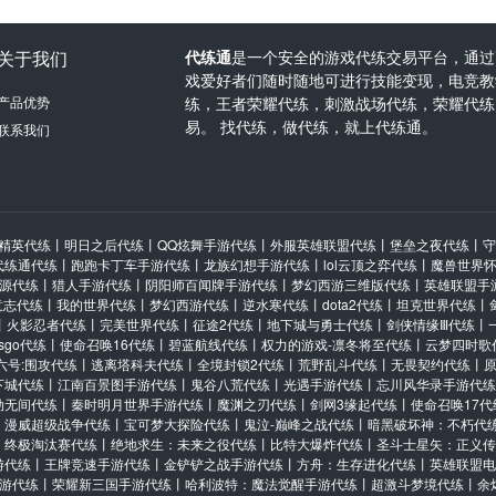
关于我们
代练通
是一个安全的游戏代练交易平台，通过
戏爱好者们随时随地可进行技能变现，电竞教学
产品优势
练，王者荣耀代练，刺激战场代练，荣耀代练
易。 找代练，做代练，就上代练通。
联系我们
精英代练
丨
明日之后代练
丨
QQ炫舞手游代练
丨
外服英雄联盟代练
丨
堡垒之夜代练
丨
守
代练通代练
丨
跑跑卡丁车手游代练
丨
龙族幻想手游代练
丨
lol云顶之弈代练
丨
魔兽世界
源代练
丨
猎人手游代练
丨
阴阳师百闻牌手游代练
丨
梦幻西游三维版代练
丨
英雄联盟手
意志代练
丨
我的世界代练
丨
梦幻西游代练
丨
逆水寒代练
丨
dota2代练
丨
坦克世界代练
丨
丨
火影忍者代练
丨
完美世界代练
丨
征途2代练
丨
地下城与勇士代练
丨
剑侠情缘Ⅲ代练
丨
csgo代练
丨
使命召唤16代练
丨
碧蓝航线代练
丨
权力的游戏-凛冬将至代练
丨
云梦四时歌
六号:围攻代练
丨
逃离塔科夫代练
丨
全境封锁2代练
丨
荒野乱斗代练
丨
无畏契约代练
丨
下城代练
丨
江南百景图手游代练
丨
鬼谷八荒代练
丨
光遇手游代练
丨
忘川风华录手游代练
劫无间代练
丨
秦时明月世界手游代练
丨
魔渊之刃代练
丨
剑网3缘起代练
丨
使命召唤17代
丨
漫威超级战争代练
丨
宝可梦大探险代练
丨
鬼泣-巅峰之战代练
丨
暗黑破坏神：不朽代
：终极淘汰赛代练
丨
绝地求生：未来之役代练
丨
比特大爆炸代练
丨
圣斗士星矢：正义传
游代练
丨
王牌竞速手游代练
丨
金铲铲之战手游代练
丨
方舟：生存进化代练
丨
英雄联盟电
游代练
丨
荣耀新三国手游代练
丨
哈利波特：魔法觉醒手游代练
丨
超激斗梦境代练
丨
余