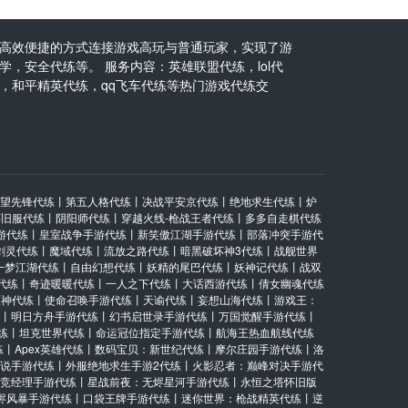
高效便捷的方式连接游戏高玩与普通玩家，实现了游
，安全代练等。 服务内容：英雄联盟代练，lol代
，和平精英代练，qq飞车代练等热门游戏代练交
望先锋代练
丨
第五人格代练
丨
决战平安京代练
丨
绝地求生代练
丨
炉
怀旧服代练
丨
阴阳师代练
丨
穿越火线-枪战王者代练
丨
多多自走棋代练
游代练
丨
皇室战争手游代练
丨
新笑傲江湖手游代练
丨
部落冲突手游代
剑灵代练
丨
魔域代练
丨
流放之路代练
丨
暗黑破坏神3代练
丨
战舰世界
一梦江湖代练
丨
自由幻想代练
丨
妖精的尾巴代练
丨
妖神记代练
丨
战双
代练
丨
奇迹暖暖代练
丨
一人之下代练
丨
大话西游代练
丨
倩女幽魂代练
原神代练
丨
使命召唤手游代练
丨
天谕代练
丨
妄想山海代练
丨
游戏王：
丨
明日方舟手游代练
丨
幻书启世录手游代练
丨
万国觉醒手游代练
丨
练
丨
坦克世界代练
丨
命运冠位指定手游代练
丨
航海王热血航线代练
练
丨
Apex英雄代练
丨
数码宝贝：新世纪代练
丨
摩尔庄园手游代练
丨
洛
说手游代练
丨
外服绝地求生手游2代练
丨
火影忍者：巅峰对决手游代
竞经理手游代练
丨
星战前夜：无烬星河手游代练
丨
永恒之塔怀旧版
烬风暴手游代练
丨
口袋王牌手游代练
丨
迷你世界：枪战精英代练
丨
逆