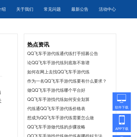
介绍
关于我们
常见问题
最新公告
活动中心
热点资讯
QQ飞车手游代练通代练打手招募公告
论QQ飞车手游代练到底靠不靠谱
如何在网上去找QQ飞车手游代练
作为一名QQ飞车手游代练要有什么要求？
做QQ飞车手游代练哪个平台好
满
QQ飞车手游找代练如何安全划算
天
软件下载
代练通QQ飞车手游代练价格表
想成为QQ飞车手游代练需要怎么做
QQ飞车手游做代练的步骤攻略
APP下载
QQ飞车手游找代练做代练有哪些好方法